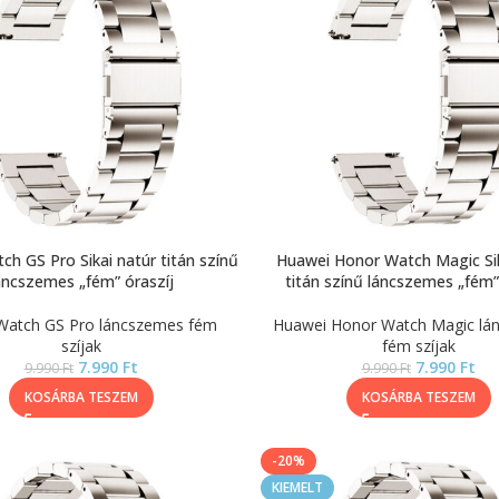
h GS Pro Sikai natúr titán színű
Huawei Honor Watch Magic Sik
áncszemes „fém” óraszíj
titán színű láncszemes „fém”
Watch GS Pro láncszemes fém
Huawei Honor Watch Magic lá
szíjak
fém szíjak
7.990
Ft
7.990
Ft
9.990
Ft
9.990
Ft
KOSÁRBA TESZEM
KOSÁRBA TESZEM
-20%
KIEMELT