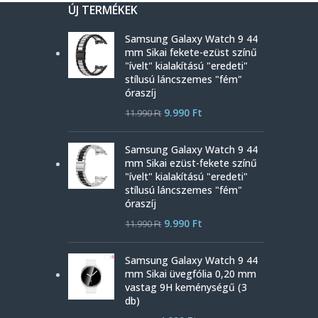
ÚJ TERMÉKEK
Samsung Galaxy Watch 9 44
mm Sikai fekete-ezüst színű
"ívelt" kialakítású "eredeti"
stílusú láncszemes "fém"
óraszíj
9.990
Ft
11.990
Ft
Samsung Galaxy Watch 9 44
mm Sikai ezüst-fekete színű
"ívelt" kialakítású "eredeti"
stílusú láncszemes "fém"
óraszíj
9.990
Ft
11.990
Ft
Samsung Galaxy Watch 9 44
mm Sikai üvegfólia 0,20 mm
vastag 9H keménységű (3
db)