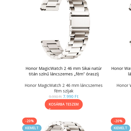
Honor MagicWatch 2 46 mm Sikai natúr
Honor Watc
titán színű láncszemes „fém” óraszíj
l
Honor MagicWatch 2 46 mm láncszemes
Honor 
fém szíjak
7.990
Ft
9.990
Ft
KOSÁRBA TESZEM
-20%
-20%
KIEMELT
KIEMELT