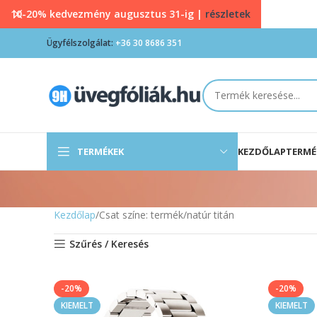
10-20% kedvezmény augusztus 31-ig |
részletek
Ügyfélszolgálat:
+36 30 8686 351
TERMÉKEK
KEZDŐLAP
TERMÉ
Kezdőlap
Csat színe: termék
natúr titán
Szűrés / Keresés
-20%
-20%
KIEMELT
KIEMELT