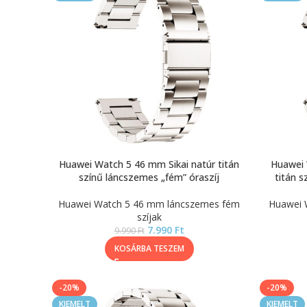
Huawei Watch 5 46 mm Sikai natúr titán
Huawei 
színű láncszemes „fém” óraszíj
titán s
Huawei Watch 5 46 mm láncszemes fém
Huawei 
szíjak
7.990
Ft
9.990
Ft
KOSÁRBA TESZEM
-20%
-20%
KIEMELT
KIEMELT