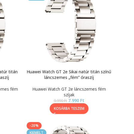
túr titán
Huawei Watch GT 2e Sikai natúr titán színű
aszíj
láncszemes „fém” óraszíj
zemes fém
Huawei Watch GT 2e láncszemes fém
szíjak
7.990
Ft
9.990
Ft
KOSÁRBA TESZEM
-20%
KIEMELT