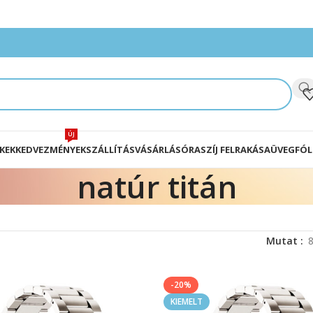
ÚJ
KEK
KEDVEZMÉNYEK
SZÁLLÍTÁS
VÁSÁRLÁS
ÓRASZÍJ FELRAKÁSA
ÜVEGFÓL
natúr titán
Mutat
-20%
KIEMELT