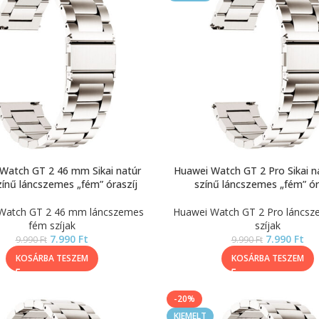
Watch GT 2 46 mm Sikai natúr
Huawei Watch GT 2 Pro Sikai na
zínű láncszemes „fém” óraszíj
színű láncszemes „fém” ór
Watch GT 2 46 mm láncszemes
Huawei Watch GT 2 Pro láncs
fém szíjak
szíjak
7.990
Ft
7.990
Ft
9.990
Ft
9.990
Ft
KOSÁRBA TESZEM
KOSÁRBA TESZEM
-20%
KIEMELT