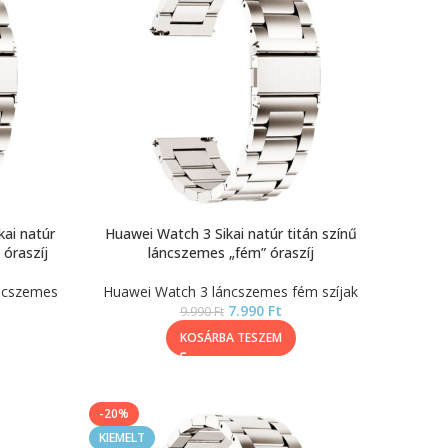
ai natúr
Huawei Watch 3 Sikai natúr titán színű
 óraszíj
láncszemes „fém” óraszíj
ncszemes
Huawei Watch 3 láncszemes fém szíjak
7.990
Ft
9.990
Ft
KOSÁRBA TESZEM
-20%
KIEMELT