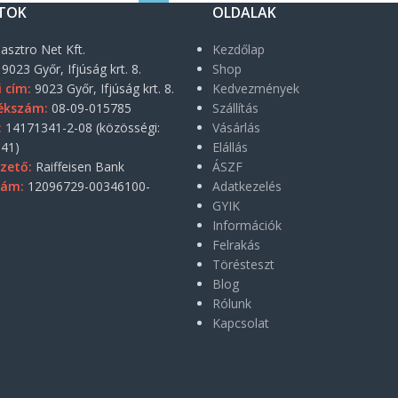
TOK
OLDALAK
asztro Net Kft.
Kezdőlap
9023 Győr, Ifjúság krt. 8.
Shop
i cím:
9023 Győr, Ifjúság krt. 8.
Kedvezmények
ékszám:
08-09-015785
Szállítás
:
14171341-2-08 (közösségi:
Vásárlás
41)
Elállás
zető:
Raiffeisen Bank
ÁSZF
zám:
12096729-00346100-
Adatkezelés
GYIK
Információk
Felrakás
Törésteszt
Blog
Rólunk
Kapcsolat