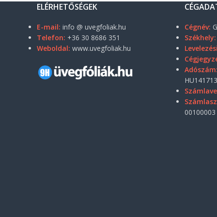
ELÉRHETŐSÉGEK
CÉGADA
E-mail:
info @ uvegfoliak.hu
Cégnév:
G
Telefon:
+36 30 8686 351
Székhely:
Weboldal:
www.uvegfoliak.hu
Levelezés
Cégjegyz
Adószám
HU141713
Számlave
Számlas
00100003