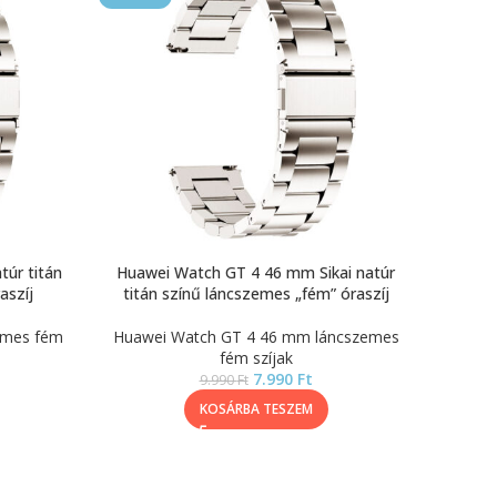
túr titán
Huawei Watch GT 4 46 mm Sikai natúr
aszíj
titán színű láncszemes „fém” óraszíj
emes fém
Huawei Watch GT 4 46 mm láncszemes
fém szíjak
7.990
Ft
9.990
Ft
KOSÁRBA TESZEM