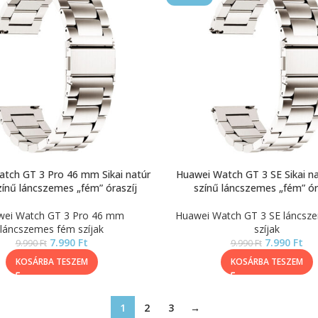
tch GT 3 Pro 46 mm Sikai natúr
Huawei Watch GT 3 SE Sikai na
zínű láncszemes „fém” óraszíj
színű láncszemes „fém” ór
wei Watch GT 3 Pro 46 mm
Huawei Watch GT 3 SE láncsz
láncszemes fém szíjak
szíjak
7.990
Ft
7.990
Ft
9.990
Ft
9.990
Ft
KOSÁRBA TESZEM
KOSÁRBA TESZEM
1
2
3
→