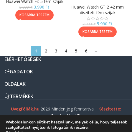
Huawei Watch Fit 5 fém szíjak
3.990
Ft
Huawei Watch GT 2 42 mm
5.990
Ft
díszített fém szíjak
KOSÁRBA TESZEM
5.990
Ft
7.990
Ft
KOSÁRBA TESZEM
1
2
3
4
5
6
→
ELÉRHETŐSÉGEK
CÉGADATOK
OLDALAK
ÚJ TERMÉKEK
ÜvegFóliák.hu
2026 Minden jog fenntartva |
Készítette:
Gasztro Net Kft.
Weboldalunkon sütiket használunk, melyek célja, hogy teljesebb
szolgáltatást nyújtsunk látogatóink részére.