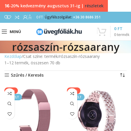
10-20% kedvezmény augusztus 31-ig |
részletek
0
0
FT
Ügyfélszolgálat:
+36 30 8686 351
0
FT
MENÜ
0
termék
rózsaszín-rózsaarany
Kezdőlap
Csat színe: termék
rózsaszín-rózsaarany
1–12 termék, összesen 70 db
Szűrés / Keresés
-17%
-25%
KIEMELT
KIEMELT