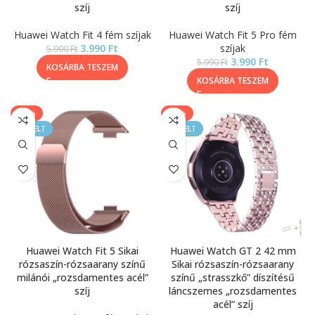
szíj
szíj
Huawei Watch Fit 4 fém szíjak
Huawei Watch Fit 5 Pro fém
3.990
Ft
szíjak
5.990
Ft
3.990
Ft
5.990
Ft
KOSÁRBA TESZEM
KOSÁRBA TESZEM
-33%
-25%
KIEMELT
KIEMELT
Huawei Watch Fit 5 Sikai
Huawei Watch GT 2 42 mm
rózsaszín-rózsaarany színű
Sikai rózsaszín-rózsaarany
milánói „rozsdamentes acél”
színű „strasszkő” díszítésű
szíj
láncszemes „rozsdamentes
acél” szíj