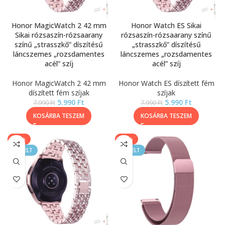
Honor MagicWatch 2 42 mm
Honor Watch ES Sikai
Sikai rózsaszín-rózsaarany
rózsaszín-rózsaarany színű
színű „strasszkő” díszítésű
„strasszkő” díszítésű
láncszemes „rozsdamentes
láncszemes „rozsdamentes
acél” szíj
acél” szíj
Honor MagicWatch 2 42 mm
Honor Watch ES díszített fém
díszített fém szíjak
szíjak
5.990
Ft
5.990
Ft
7.990
Ft
7.990
Ft
KOSÁRBA TESZEM
KOSÁRBA TESZEM
-25%
-17%
KIEMELT
KIEMELT