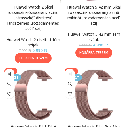
Huawei Watch 2 Sikai
Huawei Watch 5 42 mm Sikai
rózsaszín-rózsaarany színű
rózsaszín-rózsaarany színű
„strasszkő” díszítésű
milánói „rozsdamentes acél”
láncszemes „rozsdamentes
szíj
acél” szíj
Huawei Watch 5 42 mm fém
Huawei Watch 2 díszített fém
szíjak
szíjak
4.990
Ft
5.990
Ft
5.990
Ft
7.990
Ft
KOSÁRBA TESZEM
KOSÁRBA TESZEM
-33%
-33%
KIEMELT
KIEMELT
Huawei Watch Fit 3 Sikai
Huawei Watch Fit 4 Pro Sikai