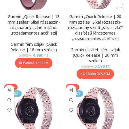
Garmin „Quick Release | 18
Garmin „Quick Release | 20
mm széles” Sikai rózsaszín-
mm széles” Sikai rózsaszín-
rózsaarany színű milánói
rózsaarany színű „strasszkő”
„rozsdamentes acél” szíj
díszítésű láncszemes
„rozsdamentes acél” szíj
Garmin fém szíjak (Quick
Release | 18 mm széles)
Garmin díszített fém szíjak
4.990
Ft
(Quick Release | 20 mm
5.990
Ft
széles)
KOSÁRBA TESZEM
5.990
Ft
7.990
Ft
KOSÁRBA TESZEM
-25%
-25%
KIEMELT
KIEMELT