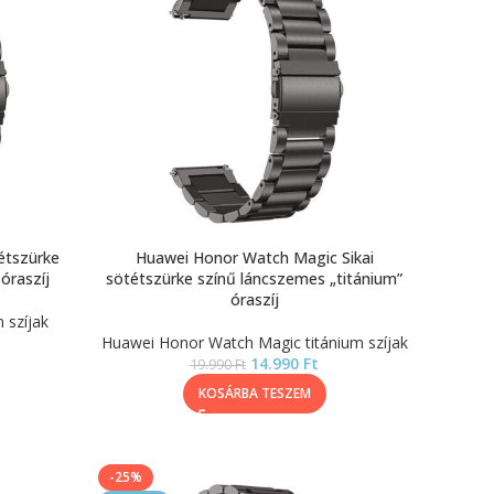
étszürke
Huawei Honor Watch Magic Sikai
óraszíj
sötétszürke színű láncszemes „titánium”
óraszíj
 szíjak
Huawei Honor Watch Magic titánium szíjak
14.990
Ft
19.990
Ft
KOSÁRBA TESZEM
-25%