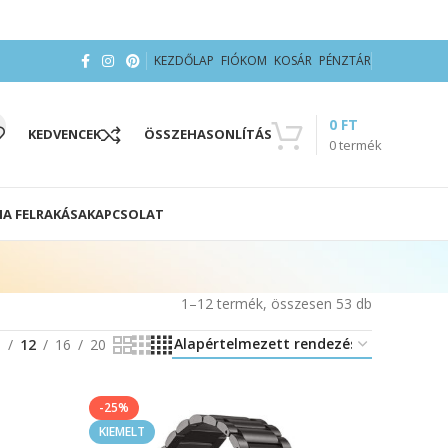
KEZDŐLAP
FIÓKOM
KOSÁR
PÉNZTÁR
0
FT
KEDVENCEK
ÖSSZEHASONLÍTÁS
0
termék
IA FELRAKÁSA
KAPCSOLAT
1–12 termék, összesen 53 db
8
12
16
20
-25%
KIEMELT