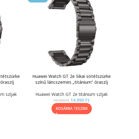
ötétszürke
Huawei Watch GT 2e Sikai sötétszürke
óraszíj
színű láncszemes „titánium” óraszíj
m szíjak
Huawei Watch GT 2e titánium szíjak
14.990
Ft
19.990
Ft
KOSÁRBA TESZEM