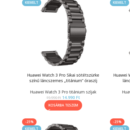
KIEMELT
KIEMELT
Huawei Watch 3 Pro Sikai sötétszürke
Huawei W
színű láncszemes „titánium” óraszíj
lán
Huawei Watch 3 Pro titánium szíjak
Huaw
14.990
Ft
19.990
Ft
KOSÁRBA TESZEM
-25%
-25%
KIEMELT
KIEMELT