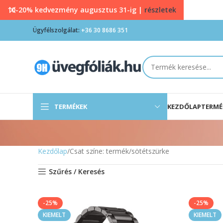
10-20% kedvezmény augusztus 31-ig |
részletek
Ügyfélszolgálat:
+36 30 8686 351
TERMÉKEK
KEZDŐLAP
TERMÉ
Kezdőlap
Csat színe: termék
sötétszürke
Szűrés / Keresés
-25%
-25%
KIEMELT
KIEMELT