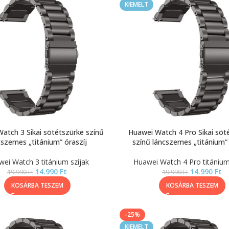
KIEMELT
atch 3 Sikai sötétszürke színű
Huawei Watch 4 Pro Sikai söt
cszemes „titánium” óraszíj
színű láncszemes „titánium” 
ei Watch 3 titánium szíjak
Huawei Watch 4 Pro titánium
14.990
Ft
14.990
Ft
19.990
Ft
19.990
Ft
KOSÁRBA TESZEM
KOSÁRBA TESZEM
-25%
KIEMELT