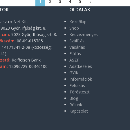
1
2
3
4
5
→
TOK
OLDALAK
asztro Net Kft.
Kezdőlap
9023 Győr, Ifjúság krt. 8.
Shop
i cím:
9023 Győr, Ifjúság krt. 8.
Kedvezmények
ékszám:
08-09-015785
Szállítás
:
14171341-2-08 (közösségi:
Vásárlás
41)
Elállás
zető:
Raiffeisen Bank
ÁSZF
zám:
12096729-00346100-
Adatkezelés
GYIK
Információk
Felrakás
Törésteszt
Blog
Rólunk
Kapcsolat