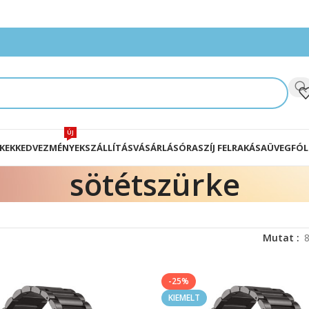
ÚJ
KEK
KEDVEZMÉNYEK
SZÁLLÍTÁS
VÁSÁRLÁS
ÓRASZÍJ FELRAKÁSA
ÜVEGFÓL
sötétszürke
Mutat
-25%
KIEMELT