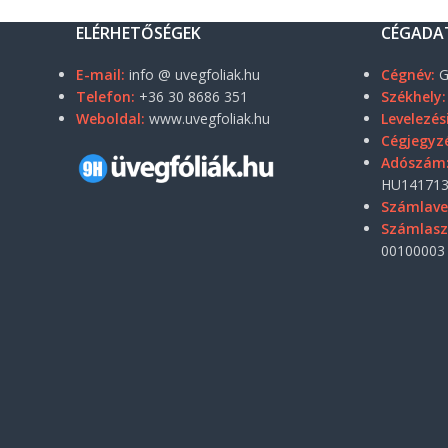
ELÉRHETŐSÉGEK
CÉGADA
E-mail:
info @ uvegfoliak.hu
Cégnév:
G
Telefon:
+36 30 8686 351
Székhely:
Weboldal:
www.uvegfoliak.hu
Levelezés
Cégjegyz
Adószám
HU141713
Számlave
Számlas
00100003