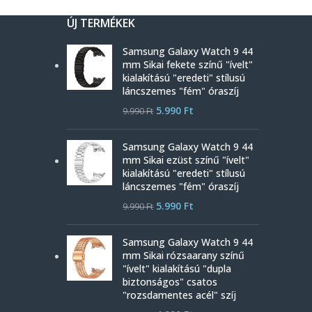
ÚJ TERMÉKEK
Samsung Galaxy Watch 9 44
mm Sikai fekete színű "ívelt"
kialakítású "eredeti" stílusú
láncszemes "fém" óraszíj
5.990
Ft
9.990
Ft
Samsung Galaxy Watch 9 44
mm Sikai ezüst színű "ívelt"
kialakítású "eredeti" stílusú
láncszemes "fém" óraszíj
5.990
Ft
9.990
Ft
Samsung Galaxy Watch 9 44
mm Sikai rózsaarany színű
"ívelt" kialakítású "dupla
biztonságos" csatos
"rozsdamentes acél" szíj