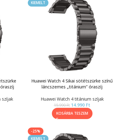
KIEMELT
étszürke
Huawei Watch 4 Sikai sötétszürke színű
óraszíj
láncszemes „titánium” óraszíj
 szíjak
Huawei Watch 4 titánium szíjak
14.990
Ft
19.990
Ft
KOSÁRBA TESZEM
-25%
KIEMELT