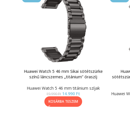
Huawei Watch 5 46 mm Sikai sötétszürke
Huaw
színű láncszemes „titánium” óraszíj
sötétszü
Huawei Watch 5 46 mm titánium szíjak
14.990
Ft
Huawei Wa
19.990
Ft
KOSÁRBA TESZEM