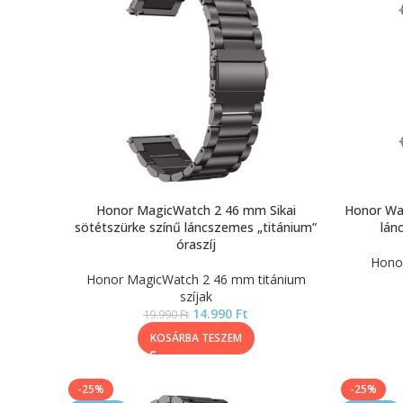
Honor MagicWatch 2 46 mm Sikai
Honor Wat
sötétszürke színű láncszemes „titánium”
lán
óraszíj
Honor
Honor MagicWatch 2 46 mm titánium
szíjak
14.990
Ft
19.990
Ft
KOSÁRBA TESZEM
-25%
-25%