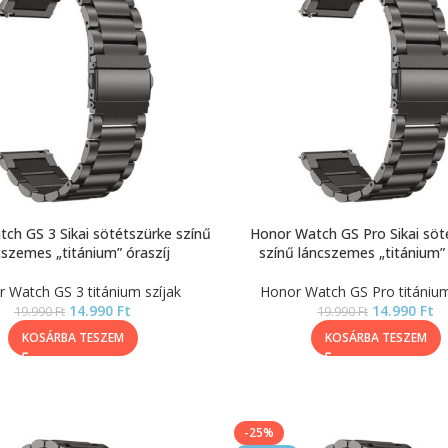
ch GS 3 Sikai sötétszürke színű
Honor Watch GS Pro Sikai söt
cszemes „titánium” óraszíj
színű láncszemes „titánium” 
 Watch GS 3 titánium szíjak
Honor Watch GS Pro titánium
14.990
Ft
14.990
Ft
19.990
Ft
19.990
Ft
KOSÁRBA TESZEM
KOSÁRBA TESZEM
-25%