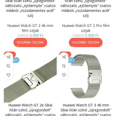
Sikai titán színű „újragondolt”
titán színű „újragondolt”
változatú „ejtőernyős” csatos
változatú „ejtőernyős” csatos
milánói „rozsdamentes acél”
milánói „rozsdamentes acél”
szíj
szíj
Huawei Watch GT 2 46 mm
Huawei Watch GT 2 Pro fém
fém szíjak
szíjak
5.990
Ft
5.990
Ft
7.990
Ft
7.990
Ft
KOSÁRBA TESZEM
KOSÁRBA TESZEM
-25%
-25%
KIEMELT
KIEMELT
Huawei Watch GT 2e Sikai
Huawei Watch GT 3 46 mm
titán színű „újragondolt”
Sikai titán színű „újragondolt”
változatú „ejtőernyős” csatos
változatú „ejtőernyős” csatos