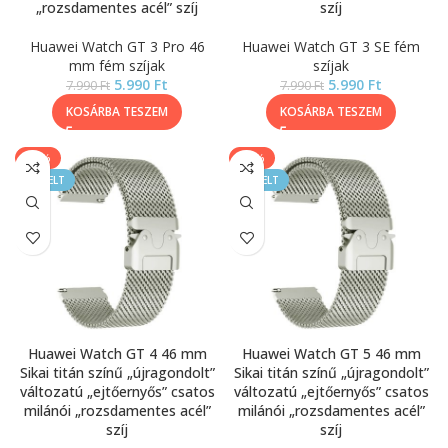
„rozsdamentes acél” szíj
szíj
Huawei Watch GT 3 Pro 46
Huawei Watch GT 3 SE fém
mm fém szíjak
szíjak
5.990
Ft
5.990
Ft
7.990
Ft
7.990
Ft
KOSÁRBA TESZEM
KOSÁRBA TESZEM
-25%
-25%
KIEMELT
KIEMELT
Huawei Watch GT 4 46 mm
Huawei Watch GT 5 46 mm
Sikai titán színű „újragondolt”
Sikai titán színű „újragondolt”
változatú „ejtőernyős” csatos
változatú „ejtőernyős” csatos
milánói „rozsdamentes acél”
milánói „rozsdamentes acél”
szíj
szíj