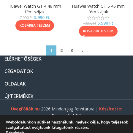
Huawei Watch GT 4 46 mm
Huawei Watch GT 5 46 mm
fém szíjak
fém szíjak
5.990
Ft
7.990
Ft
5.990
Ft
7.990
Ft
KOSÁRBA TESZEM
KOSÁRBA TESZEM
1
2
3
→
ELÉRHETŐSÉGEK
CÉGADATOK
OLDALAK
ÚJ TERMÉKEK
ÜvegFóliák.hu
2026 Minden jog fenntartva |
Készítette:
Gasztro Net Kft.
Weboldalunkon sütiket használunk, melyek célja, hogy teljesebb
szolgáltatást nyújtsunk látogatóink részére.
Részletek