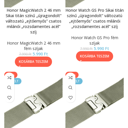
Honor MagicWatch 2 46 mm
Honor Watch GS Pro Sikai titán
Sikai titán színű „újragondolt”
színű „újragondolt” változatú
változatú „ejtőernyős” csatos
„ejtőernyős” csatos milánói
milánói „rozsdamentes acél”
„rozsdamentes acél” szíj
szíj
Honor Watch GS Pro fém
Honor MagicWatch 2 46 mm
szíjak
fém szíjak
5.990
Ft
7.990
Ft
5.990
Ft
7.990
Ft
KOSÁRBA TESZEM
KOSÁRBA TESZEM
-25%
-25%
KIEMELT
KIEMELT