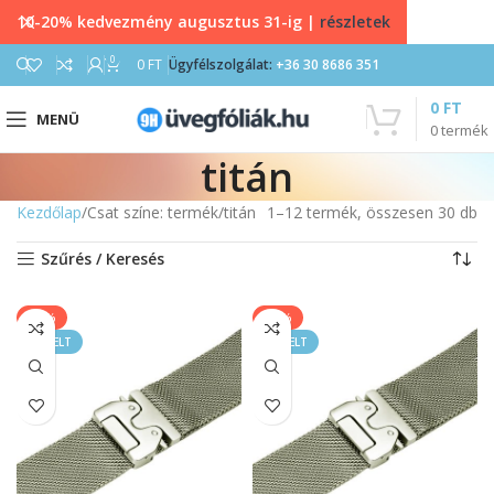
10-20% kedvezmény augusztus 31-ig |
részletek
0
0
FT
Ügyfélszolgálat:
+36 30 8686 351
0
FT
MENÜ
0
termék
titán
Kezdőlap
Csat színe: termék
titán
1–12 termék, összesen 30 db
Szűrés / Keresés
-25%
-25%
KIEMELT
KIEMELT