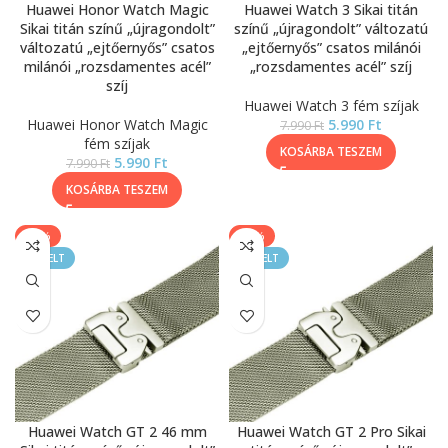
Huawei Honor Watch Magic
Huawei Watch 3 Sikai titán
Sikai titán színű „újragondolt”
színű „újragondolt” változatú
változatú „ejtőernyős” csatos
„ejtőernyős” csatos milánói
milánói „rozsdamentes acél”
„rozsdamentes acél” szíj
szíj
Huawei Watch 3 fém szíjak
Huawei Honor Watch Magic
5.990
Ft
7.990
Ft
fém szíjak
KOSÁRBA TESZEM
5.990
Ft
7.990
Ft
KOSÁRBA TESZEM
-25%
-25%
KIEMELT
KIEMELT
Huawei Watch GT 2 46 mm
Huawei Watch GT 2 Pro Sikai