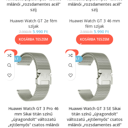
milánói „rozsdamentes acél”
milánói „rozsdamentes acél”
szíj
szíj
Huawei Watch GT 2e fém
Huawei Watch GT 3 46 mm
szíjak
fém szíjak
5.990
Ft
5.990
Ft
7.990
Ft
7.990
Ft
KOSÁRBA TESZEM
KOSÁRBA TESZEM
-25%
-25%
KIEMELT
KIEMELT
Huawei Watch GT 3 Pro 46
Huawei Watch GT 3 SE Sikai
mm Sikai titán színű
titán színű „újragondolt”
„újragondolt” változatú
változatú „ejtőernyős” csatos
„ejtőernyős” csatos milánói
milánói „rozsdamentes acél”