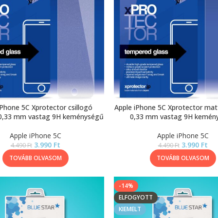
iPhone 5C Xprotector csillogó
Apple iPhone 5C Xprotector matt
 0,33 mm vastag 9H keménységű
0,33 mm vastag 9H kemén
Apple iPhone 5C
Apple iPhone 5C
3.990
Ft
3.990
Ft
4.490
Ft
4.490
Ft
TOVÁBB OLVASOM
TOVÁBB OLVASOM
-14%
ELFOGYOTT
KIEMELT