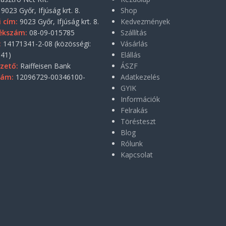
9023 Győr, Ifjúság krt. 8.
Shop
i cím:
9023 Győr, Ifjúság krt. 8.
Kedvezmények
ékszám:
08-09-015785
Szállítás
:
14171341-2-08 (közösségi:
Vásárlás
41)
Elállás
zető:
Raiffeisen Bank
ÁSZF
zám:
12096729-00346100-
Adatkezelés
GYIK
Információk
Felrakás
Törésteszt
Blog
Rólunk
Kapcsolat