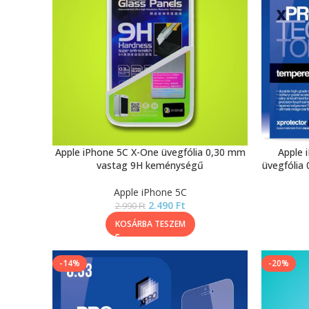
Apple iPhone 5C X-One üvegfólia 0,30 mm
Apple 
vastag 9H keménységű
üvegfólia
Apple iPhone 5C
2.490
Ft
2.990
Ft
KOSÁRBA TESZEM
-14%
-20%