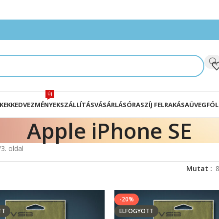
ÚJ
KEK
KEDVEZMÉNYEK
SZÁLLÍTÁS
VÁSÁRLÁS
ÓRASZÍJ FELRAKÁSA
ÜVEGFÓL
Apple iPhone SE
3. oldal
Mutat
-20%
TT
ELFOGYOTT