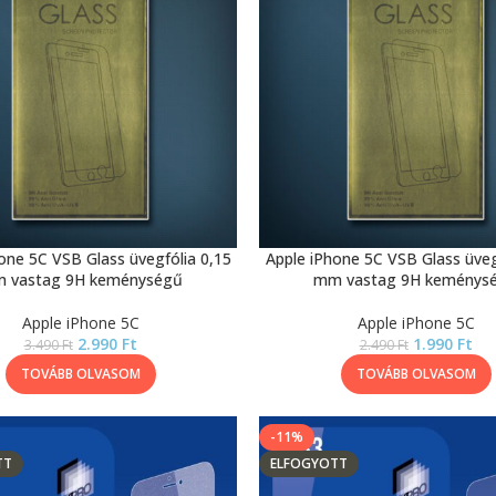
one 5C VSB Glass üvegfólia 0,15
Apple iPhone 5C VSB Glass üveg
 vastag 9H keménységű
mm vastag 9H keménys
Apple iPhone 5C
Apple iPhone 5C
2.990
Ft
1.990
Ft
3.490
Ft
2.490
Ft
TOVÁBB OLVASOM
TOVÁBB OLVASOM
-11%
TT
ELFOGYOTT