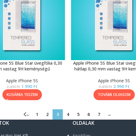
one 5S Blue Star üvegfólia 0,30
Apple iPhone 5S Blue Star üvegf
 vastag 9H keménységű
hátlap 0,30 mm vastag 9H ke
Apple iPhone 5S
Apple iPhone 5S
1.990
Ft
2.990
Ft
2.490
Ft
3.490
Ft
KOSÁRBA TESZEM
TOVÁBB OLVASOM
←
1
2
3
4
5
6
7
→
TOK
OLDALAK
asztro Net Kft.
Kezdőlap