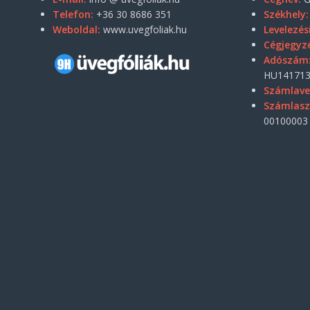
Telefon:
+36 30 8686 351
Székhely:
Weboldal:
www.uvegfoliak.hu
Levelezés
Cégjegyz
Adószám
HU141713
Számlave
Számlas
00100003