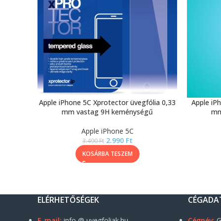
Apple iPhone 5C Xprotector üvegfólia 0,33
Apple iPh
mm vastag 9H keménységű
mm
Apple iPhone 5C
2.990
Ft
3.490
Ft
KOSÁRBA TESZEM
ELÉRHETŐSÉGEK
CÉGADA
E-mail:
info @ uvegfoliak.hu
Cégnév:
G