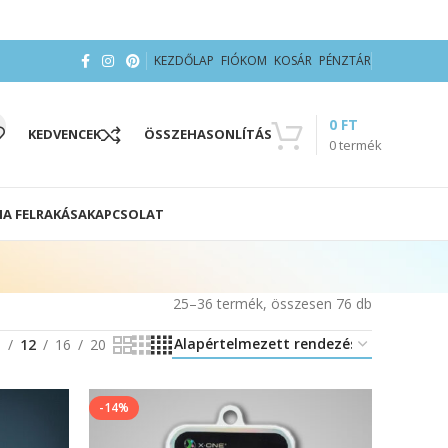
KEZDŐLAP
FIÓKOM
KOSÁR
PÉNZTÁR
0
FT
KEDVENCEK
ÖSSZEHASONLÍTÁS
0
termék
IA FELRAKÁSA
KAPCSOLAT
25–36 termék, összesen 76 db
8
12
16
20
-14%