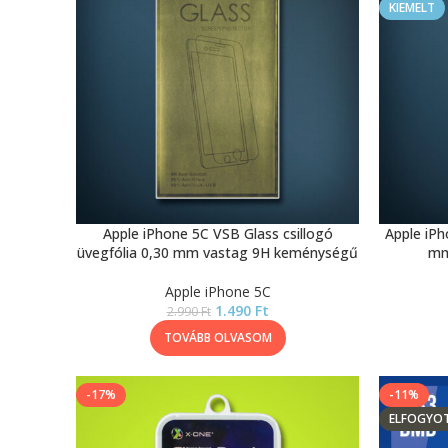
KIEMELT
Apple iPhone 5C VSB Glass csillogó
Apple iPh
üvegfólia 0,30 mm vastag 9H keménységű
mm
Apple iPhone 5C
1.490
Ft
2.990
Ft
TOVÁBB OLVASOM
-17%
-11%
ELFOGYO