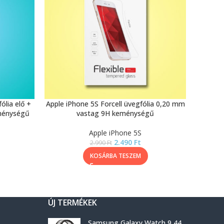
ólia elő +
Apple iPhone 5S Forcell üvegfólia 0,20 mm
ménységű
vastag 9H keménységű
Apple iPhone 5S
2.490
Ft
2.990
Ft
KOSÁRBA TESZEM
ÚJ TERMÉKEK
Samsung Galaxy Watch 9 44