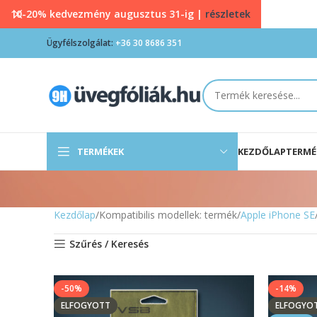
10-20% kedvezmény augusztus 31-ig |
részletek
Ügyfélszolgálat:
+36 30 8686 351
TERMÉKEK
KEZDŐLAP
TERMÉ
Kezdőlap
Kompatibilis modellek: termék
Apple iPhone SE
Szűrés / Keresés
-50%
-14%
ELFOGYOTT
ELFOGYO