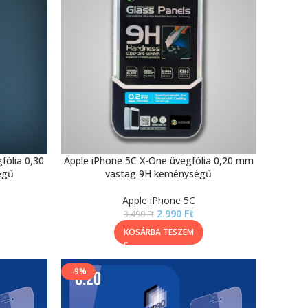
fólia 0,30
Apple iPhone 5C X-One üvegfólia 0,20 mm
égű
vastag 9H keménységű
Apple iPhone 5C
2.990
Ft
3.490
Ft
KOSÁRBA TESZEM
-9%