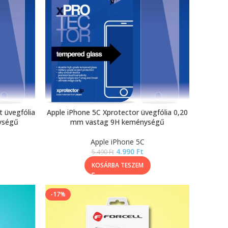
 üvegfólia
Apple iPhone 5C Xprotector üvegfólia 0,20
ységű
mm vastag 9H keménységű
Apple iPhone 5C
4.990
Ft
5.490
Ft
KOSÁRBA TESZEM
-17%