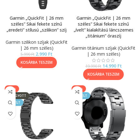
Garmin „QuickFit | 26 mm
Garmin „QuickFit | 26 mm
széles” Sikai fekete színű
széles” Sikai fekete színű
„eredeti” stílusú „szilikon” szíj
„ívelt” kialakítású láncszemes
„titánium” óraszíj
Garmin szilikon szíjak (QuickFit
| 26 mm széles)
Garmin titánium szíjak (QuickFit
2.990
Ft
| 26 mm széles)
5.990
Ft
KOSÁRBA TESZEM
14.990
Ft
19.990
Ft
KOSÁRBA TESZEM
-20%
-25%
ELFOGYOTT
KIEMELT
KIEMELT