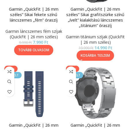
Garmin „QuickFit | 26 mm
Garmin „QuickFit | 26 mm
széles” Sikai fekete színű
széles” Sikai grafitszürke színű
láncszemes „fém” óraszíj
„ívelt” kialakítású láncszemes
„titánium” óraszíj
Garmin láncszemes fém szíjak
(QuickFit | 26 mm széles)
Garmin titánium szíjak (QuickFit
7.990
Ft
| 26 mm széles)
9.990
Ft
14.990
Ft
19.990
Ft
TOVÁBB OLVASOM
KOSÁRBA TESZEM
-50%
-50%
KIEMELT
KIEMELT
Garmin „QuickFit | 26 mm
Garmin „QuickFit | 26 mm