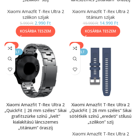
Xiaomi Amazfit T-Rex Ultra 2
Xiaomi Amazfit T-Rex Ultra 2
szilikon szíjak
titánium szíjak
2.990
Ft
14.990
Ft
5.990
Ft
19.990
Ft
KOSÁRBA TESZEM
KOSÁRBA TESZEM
-25%
-50%
KIEMELT
KIEMELT
Xiaomi Amazfit T-Rex Ultra 2
Xiaomi Amazfit T-Rex Ultra 2
„QuickFit | 26 mm széles” Sikai
„QuickFit | 26 mm széles” Sikai
grafitszürke színű „ívelt”
sötétkék színű „eredeti” stílusú
kialakítású láncszemes
„szilikon” szíj
„titánium” óraszíj
Xiaomi Amazfit T-Rex Ultra 2