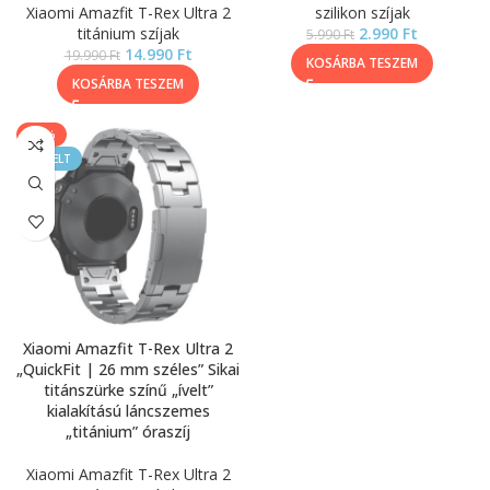
Xiaomi Amazfit T-Rex Ultra 2
szilikon szíjak
titánium szíjak
2.990
Ft
5.990
Ft
14.990
Ft
19.990
Ft
KOSÁRBA TESZEM
KOSÁRBA TESZEM
-50%
KIEMELT
Xiaomi Amazfit T-Rex Ultra 2
„QuickFit | 26 mm széles” Sikai
titánszürke színű „ívelt”
kialakítású láncszemes
„titánium” óraszíj
Xiaomi Amazfit T-Rex Ultra 2