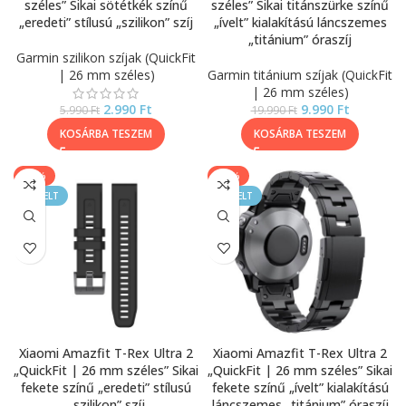
széles” Sikai sötétkék színű
széles” Sikai titánszürke színű
„eredeti” stílusú „szilikon” szíj
„ívelt” kialakítású láncszemes
„titánium” óraszíj
Garmin szilikon szíjak (QuickFit
| 26 mm széles)
Garmin titánium szíjak (QuickFit
| 26 mm széles)
2.990
Ft
9.990
Ft
5.990
Ft
19.990
Ft
KOSÁRBA TESZEM
KOSÁRBA TESZEM
-50%
-25%
KIEMELT
KIEMELT
Xiaomi Amazfit T-Rex Ultra 2
Xiaomi Amazfit T-Rex Ultra 2
„QuickFit | 26 mm széles” Sikai
„QuickFit | 26 mm széles” Sikai
fekete színű „eredeti” stílusú
fekete színű „ívelt” kialakítású
„szilikon” szíj
láncszemes „titánium” óraszíj