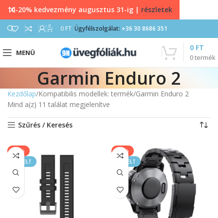
10-20% kedvezmény augusztus 31-ig |
részletek
0
0
FT
Ügyfélszolgálat:
+36 30 8686 351
0
FT
MENÜ
0
termék
Garmin Enduro 2
Kezdőlap
Kompatibilis modellek: termék
Garmin Enduro 2
Mind a(z) 11 találat megjelenítve
Szűrés / Keresés
-50%
-25%
KIEMELT
KIEMELT