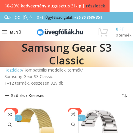
10-20% kedvezmény augusztus 31-ig |
részletek
0
0
FT
Ügyfélszolgálat:
+36 30 8686 351
0
FT
MENÜ
0
termék
Samsung Gear S3
Classic
Kezdőlap
Kompatibilis modellek: termék
Samsung Gear S3 Classic
1–12 termék, összesen 829 db
Szűrés / Keresés
-17%
-40%
KIEMELT
KIEMELT