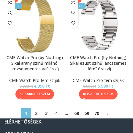
KIEMELT
KIEMELT
CMF Watch Pro (by Nothing)
CMF Watch Pro (by Nothing)
Sikai arany színű milánói
Sikai ezüst színű láncszemes
„rozsdamentes acél” szíj
„fém” óraszíj
CMF Watch Pro fém szíjak
CMF Watch Pro fém szíjak
4.990
Ft
5.990
Ft
5.990
Ft
9.990
Ft
KOSÁRBA TESZEM
KOSÁRBA TESZEM
1
2
3
4
…
68
69
70
→
ELÉRHETŐSÉGEK