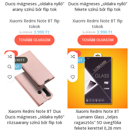
Ducis mágneses „oldalra nyíló”
Ducis mágneses „oldalra nyíló”
arany színű bőr flip tok
fekete színű bőr flip tok
Xiaomi Redmi Note 8T flip
Xiaomi Redmi Note 8T flip
tokok
tokok
3.990
Ft
3.990
Ft
5.990
Ft
5.990
Ft
TOVÁBB OLVASOM
TOVÁBB OLVASOM
-33%
-33%
ELFOGYOTT
KIEMELT
KIEMELT
Xiaomi Redmi Note 8T Dux
Xiaomi Redmi Note 8T
Ducis mágneses „oldalra nyíló”
Lumann Glass „teljes
rózsaarany színű bőr flip tok
ragasztós” 5D üvegfólia
fekete kerettel 0,26 mm