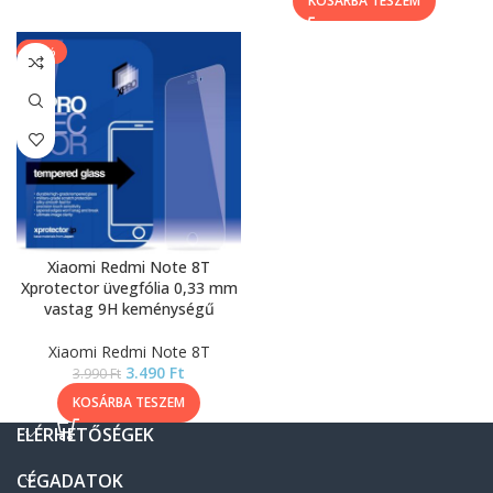
KOSÁRBA TESZEM
-13%
Xiaomi Redmi Note 8T
Xprotector üvegfólia 0,33 mm
vastag 9H keménységű
Xiaomi Redmi Note 8T
3.490
Ft
3.990
Ft
KOSÁRBA TESZEM
ELÉRHETŐSÉGEK
CÉGADATOK