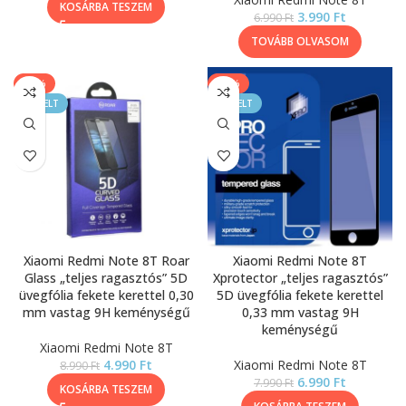
KOSÁRBA TESZEM
3.990
Ft
6.990
Ft
TOVÁBB OLVASOM
-44%
-13%
KIEMELT
KIEMELT
Xiaomi Redmi Note 8T Roar
Xiaomi Redmi Note 8T
Glass „teljes ragasztós” 5D
Xprotector „teljes ragasztós”
üvegfólia fekete kerettel 0,30
5D üvegfólia fekete kerettel
mm vastag 9H keménységű
0,33 mm vastag 9H
keménységű
Xiaomi Redmi Note 8T
4.990
Ft
Xiaomi Redmi Note 8T
8.990
Ft
6.990
Ft
7.990
Ft
KOSÁRBA TESZEM