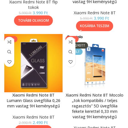
vastag 9H keménységű
Xiaomi Redmi Note 8T flip
tokok
3.990
Ft
Xiaomi Redmi Note 8T
5.990
Ft
3.990
Ft
5.990
Ft
TOVÁBB OLVASOM
KOSÁRBA TESZEM
-17%
-43%
ELFOGYOTT
KIEMELT
Xiaomi Redmi Note 8T
Xiaomi Redmi Note 8T Mocolo
Lumann Glass üvegfólia 0,26
„tok kompatibilis / teljes
mm vastag 9H keménységű
ragasztós” 5D üvegfólia
fekete kerettel 0,33 mm
vastag 9H keménységű
Xiaomi Redmi Note 8T
2.490
Ft
2.990
Ft
Xiaomi Redmi Note 8T