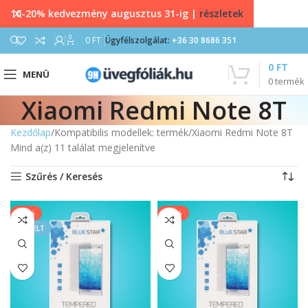
10-20% kedvezmény augusztus 31-ig |
részletek
0
0
FT
Ügyfélszolgálat:
+36 30 8686 351
0
FT
MENÜ
0
termék
Xiaomi Redmi Note 8T
Kezdőlap
Kompatibilis modellek: termék
Xiaomi Redmi Note 8T
Mind a(z) 11 találat megjelenítve
Szűrés / Keresés
-33%
-20%
KIEMELT