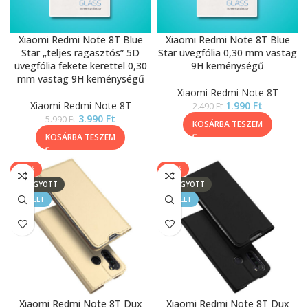
Xiaomi Redmi Note 8T Blue
Xiaomi Redmi Note 8T Blue
Star „teljes ragasztós” 5D
Star üvegfólia 0,30 mm vastag
üvegfólia fekete kerettel 0,30
9H keménységű
mm vastag 9H keménységű
Xiaomi Redmi Note 8T
Xiaomi Redmi Note 8T
1.990
Ft
2.490
Ft
3.990
Ft
5.990
Ft
KOSÁRBA TESZEM
KOSÁRBA TESZEM
-33%
-33%
ELFOGYOTT
ELFOGYOTT
KIEMELT
KIEMELT
Xiaomi Redmi Note 8T Dux
Xiaomi Redmi Note 8T Dux