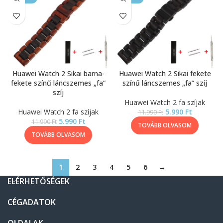
Huawei Watch 2 Sikai barna-
Huawei Watch 2 Sikai fekete
fekete színű láncszemes „fa”
színű láncszemes „fa” szíj
szíj
Huawei Watch 2 fa szíjak
Huawei Watch 2 fa szíjak
5.990
Ft
11.990
Ft
5.990
Ft
11.990
Ft
TOVÁBB OLVASOM
TOVÁBB OLVASOM
1
2
3
4
5
6
→
ELÉRHETŐSÉGEK
CÉGADATOK