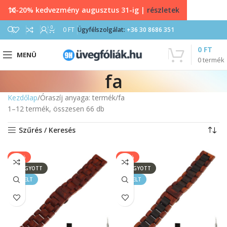
10-20% kedvezmény augusztus 31-ig |
részletek
0
0
FT
Ügyfélszolgálat:
+36 30 8686 351
0
FT
MENÜ
0
termék
fa
Kezdőlap
Óraszíj anyaga: termék
fa
1–12 termék, összesen 66 db
Szűrés / Keresés
-50%
-50%
ELFOGYOTT
ELFOGYOTT
KIEMELT
KIEMELT