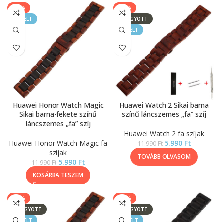
-50%
-50%
KIEMELT
ELFOGYOTT
KIEMELT
Huawei Honor Watch Magic
Huawei Watch 2 Sikai barna
Sikai barna-fekete színű
színű láncszemes „fa” szíj
láncszemes „fa” szíj
Huawei Watch 2 fa szíjak
Huawei Honor Watch Magic fa
5.990
Ft
11.990
Ft
szíjak
TOVÁBB OLVASOM
5.990
Ft
11.990
Ft
KOSÁRBA TESZEM
-50%
-50%
ELFOGYOTT
ELFOGYOTT
KIEMELT
KIEMELT