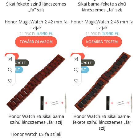
Sikai fekete színű láncszemes
Sikai barna-fekete színű
„fa” szíj
láncszemes „fa” szíj
Honor MagicWatch 2 42 mm fa
Honor MagicWatch 2 46 mm fa
szíjak
szíjak
5.990
Ft
5.990
Ft
11.990
Ft
11.990
Ft
TOVÁBB OLVASOM
KOSÁRBA TESZEM
-50%
-50%
ELFOGYOTT
ELFOGYOTT
KIEMELT
KIEMELT
Honor Watch ES Sikai barna
Honor Watch ES Sikai barna-
színű láncszemes „fa” szíj
fekete színű láncszemes „fa”
szíj
Honor Watch ES fa szíjak