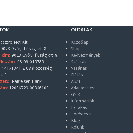
TOK
OLDALAK
asztro Net Kft.
Kezdőlap
9023 Győr, Ifjúság krt. 8.
Shop
i cím:
9023 Győr, Ifjúság krt. 8.
Kedvezmények
ékszám:
08-09-015785
Szállítás
:
14171341-2-08 (közösségi:
Vásárlás
41)
Elállás
zető:
Raiffeisen Bank
ÁSZF
zám:
12096729-00346100-
Adatkezelés
GYIK
Információk
Felrakás
Törésteszt
Blog
Rólunk