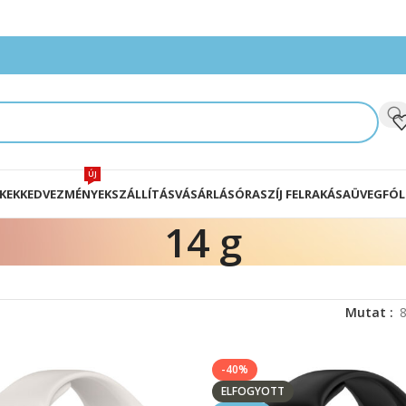
ÚJ
KEK
KEDVEZMÉNYEK
SZÁLLÍTÁS
VÁSÁRLÁS
ÓRASZÍJ FELRAKÁSA
ÜVEGFÓL
14 g
Mutat
-40%
ELFOGYOTT