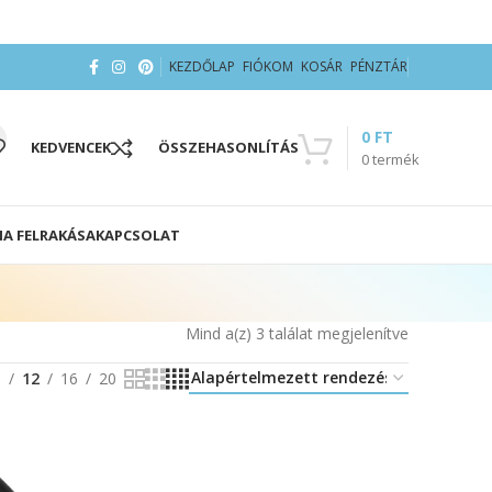
KEZDŐLAP
FIÓKOM
KOSÁR
PÉNZTÁR
0
FT
KEDVENCEK
ÖSSZEHASONLÍTÁS
0
termék
IA FELRAKÁSA
KAPCSOLAT
Mind a(z) 3 találat megjelenítve
8
12
16
20