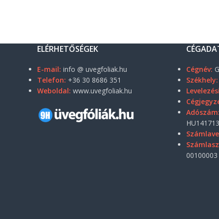
ELÉRHETŐSÉGEK
CÉGADA
E-mail:
info @ uvegfoliak.hu
Cégnév:
G
Telefon:
+36 30 8686 351
Székhely:
Weboldal:
www.uvegfoliak.hu
Levelezés
Cégjegyz
Adószám
HU141713
Számlave
Számlas
00100003