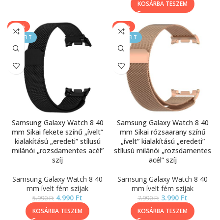
KOSÁRBA TESZEM
-17%
-50%
KIEMELT
KIEMELT
Samsung Galaxy Watch 8 40
Samsung Galaxy Watch 8 40
mm Sikai fekete színű „ívelt”
mm Sikai rózsaarany színű
kialakítású „eredeti” stílusú
„ívelt” kialakítású „eredeti”
milánói „rozsdamentes acél”
stílusú milánói „rozsdamentes
szíj
acél” szíj
Samsung Galaxy Watch 8 40
Samsung Galaxy Watch 8 40
mm ívelt fém szíjak
mm ívelt fém szíjak
4.990
Ft
3.990
Ft
5.990
Ft
7.990
Ft
KOSÁRBA TESZEM
KOSÁRBA TESZEM