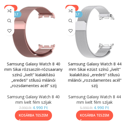
-38%
-17%
KIEMELT
KIEMELT
Samsung Galaxy Watch 8 40
Samsung Galaxy Watch 8 44
mm Sikai rózsaszín-rózsaarany
mm Sikai ezüst színű „ívelt”
színű „ívelt” kialakítású
kialakítású „eredeti” stílusú
„eredeti” stílusú milánói
milánói „rozsdamentes acél”
„rozsdamentes acél” szíj
szíj
Samsung Galaxy Watch 8 40
Samsung Galaxy Watch 8 44
mm ívelt fém szíjak
mm ívelt fém szíjak
4.990
Ft
4.990
Ft
7.990
Ft
5.990
Ft
KOSÁRBA TESZEM
KOSÁRBA TESZEM