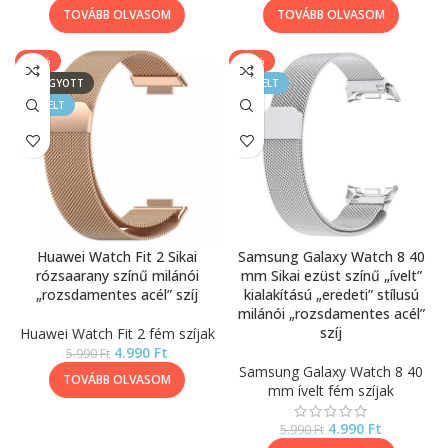
TOVÁBB OLVASOM
TOVÁBB OLVASOM
-17%
-17%
ELFOGYOTT
KIEMELT
KIEMELT
Huawei Watch Fit 2 Sikai
Samsung Galaxy Watch 8 40
rózsaarany színű milánói
mm Sikai ezüst színű „ívelt”
„rozsdamentes acél” szíj
kialakítású „eredeti” stílusú
milánói „rozsdamentes acél”
szíj
Huawei Watch Fit 2 fém szíjak
4.990
Ft
5.990
Ft
Samsung Galaxy Watch 8 40
TOVÁBB OLVASOM
mm ívelt fém szíjak
4.990
Ft
5.990
Ft