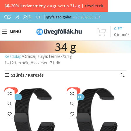
10-20% kedvezmény augusztus 31-ig |
részletek
0
0
FT
Ügyfélszolgálat:
+36 30 8686 351
0
FT
MENÜ
0
termék
34 g
Kezdőlap
Óraszíj súlya: termék
34 g
1–12 termék, összesen 71 db
Szűrés / Keresés
-17%
-17%
KIEMELT
KIEMELT