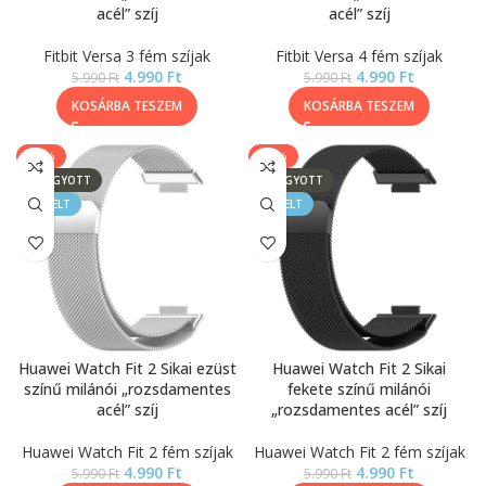
acél” szíj
acél” szíj
Fitbit Versa 3 fém szíjak
Fitbit Versa 4 fém szíjak
4.990
Ft
4.990
Ft
5.990
Ft
5.990
Ft
KOSÁRBA TESZEM
KOSÁRBA TESZEM
-17%
-17%
ELFOGYOTT
ELFOGYOTT
KIEMELT
KIEMELT
Huawei Watch Fit 2 Sikai ezüst
Huawei Watch Fit 2 Sikai
színű milánói „rozsdamentes
fekete színű milánói
acél” szíj
„rozsdamentes acél” szíj
Huawei Watch Fit 2 fém szíjak
Huawei Watch Fit 2 fém szíjak
4.990
Ft
4.990
Ft
5.990
Ft
5.990
Ft