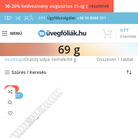
10-20% kedvezmény augusztus 31-ig |
részletek
0
0
FT
Ügyfélszolgálat:
+36 30 8686 351
0
FT
MENÜ
0
termék
69 g
Kezdőlap
Óraszíj súlya: termék
69 g
Összesen 1 találat
Szűrés / Keresés
-20%
KIEMELT