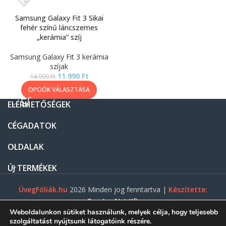
Samsung Galaxy Fit 3 Sikai
fehér színű láncszemes
„kerámia” szíj
Samsung Galaxy Fit 3 kerámia
szíjak
11.990
Ft
14.990
Ft
OPCIÓK VÁLASZTÁSA
ELÉRHETŐSÉGEK
CÉGADATOK
OLDALAK
ÚJ TERMÉKEK
ÜvegFóliák.hu
2026 Minden jog fenntartva |
Készítette:
Gasztro Net Kft.
Weboldalunkon sütiket használunk, melyek célja, hogy teljesebb
szolgáltatást nyújtsunk látogatóink részére.