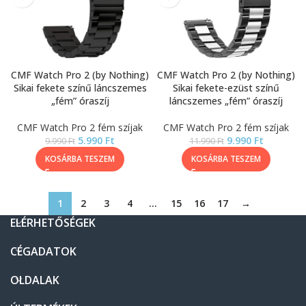
CMF Watch Pro 2 (by Nothing)
CMF Watch Pro 2 (by Nothing)
Sikai fekete színű láncszemes
Sikai fekete-ezüst színű
„fém” óraszíj
láncszemes „fém” óraszíj
CMF Watch Pro 2 fém szíjak
CMF Watch Pro 2 fém szíjak
5.990
Ft
9.990
Ft
9.990
Ft
11.990
Ft
KOSÁRBA TESZEM
KOSÁRBA TESZEM
1
2
3
4
…
15
16
17
→
ELÉRHETŐSÉGEK
CÉGADATOK
OLDALAK