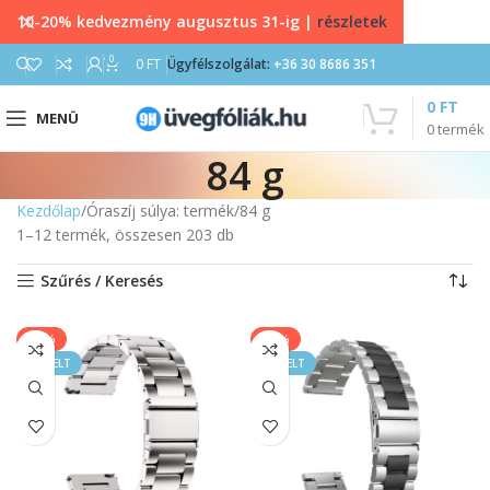
10-20% kedvezmény augusztus 31-ig |
részletek
0
0
FT
Ügyfélszolgálat:
+36 30 8686 351
0
FT
MENÜ
0
termék
84 g
Kezdőlap
Óraszíj súlya: termék
84 g
1–12 termék, összesen 203 db
Szűrés / Keresés
-40%
-17%
KIEMELT
KIEMELT