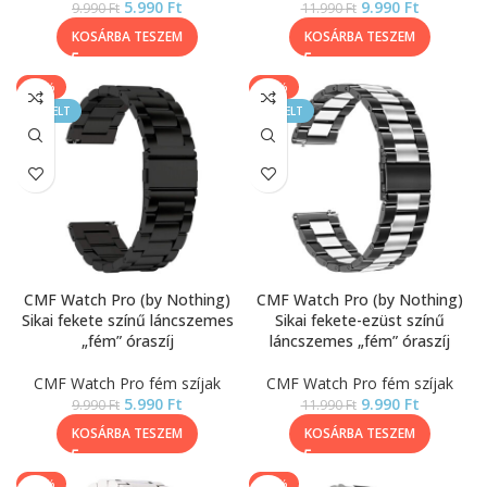
5.990
Ft
9.990
Ft
9.990
Ft
11.990
Ft
KOSÁRBA TESZEM
KOSÁRBA TESZEM
-40%
-17%
KIEMELT
KIEMELT
CMF Watch Pro (by Nothing)
CMF Watch Pro (by Nothing)
Sikai fekete színű láncszemes
Sikai fekete-ezüst színű
„fém” óraszíj
láncszemes „fém” óraszíj
CMF Watch Pro fém szíjak
CMF Watch Pro fém szíjak
5.990
Ft
9.990
Ft
9.990
Ft
11.990
Ft
KOSÁRBA TESZEM
KOSÁRBA TESZEM
-40%
-17%