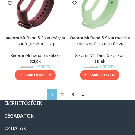
Xiaomi Mi Band 5 Sikai mályva
Xiaomi Mi Band 5 Sikai matcha
színű „szilikon” szíj
zöld színű „szilikon” szíj
Xiaomi Mi Band 5 szilikon
Xiaomi Mi Band 5 szilikon
szíjak
szíjak
1.990
Ft
1.990
Ft
2.990
Ft
2.990
Ft
TOVÁBB OLVASOM
KOSÁRBA TESZEM
1
2
3
→
ELÉRHETŐSÉGEK
CÉGADATOK
OLDALAK