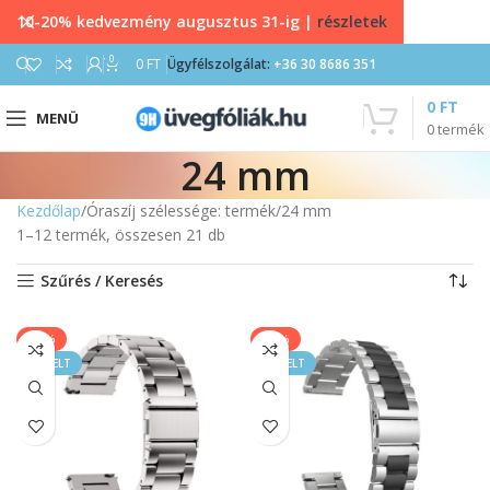
10-20% kedvezmény augusztus 31-ig |
részletek
0
0
FT
Ügyfélszolgálat:
+36 30 8686 351
0
FT
MENÜ
0
termék
24 mm
Kezdőlap
Óraszíj szélessége: termék
24 mm
1–12 termék, összesen 21 db
Szűrés / Keresés
-20%
-17%
KIEMELT
KIEMELT