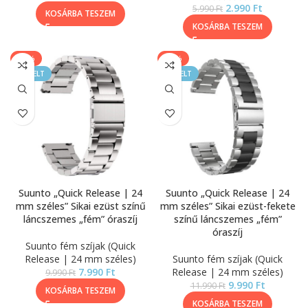
2.990
Ft
5.990
Ft
KOSÁRBA TESZEM
KOSÁRBA TESZEM
-20%
-17%
KIEMELT
KIEMELT
Suunto „Quick Release | 24
Suunto „Quick Release | 24
mm széles” Sikai ezüst színű
mm széles” Sikai ezüst-fekete
láncszemes „fém” óraszíj
színű láncszemes „fém”
óraszíj
Suunto fém szíjak (Quick
Release | 24 mm széles)
Suunto fém szíjak (Quick
7.990
Ft
Release | 24 mm széles)
9.990
Ft
9.990
Ft
11.990
Ft
KOSÁRBA TESZEM
KOSÁRBA TESZEM