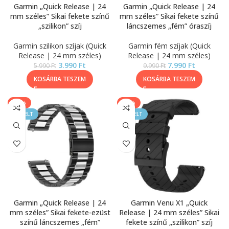
Garmin „Quick Release | 24
Garmin „Quick Release | 24
mm széles” Sikai fekete színű
mm széles” Sikai fekete színű
„szilikon” szíj
láncszemes „fém” óraszíj
Garmin szilikon szíjak (Quick
Garmin fém szíjak (Quick
Release | 24 mm széles)
Release | 24 mm széles)
3.990
Ft
7.990
Ft
5.990
Ft
9.990
Ft
KOSÁRBA TESZEM
KOSÁRBA TESZEM
-17%
-33%
KIEMELT
KIEMELT
Garmin „Quick Release | 24
Garmin Venu X1 „Quick
mm széles” Sikai fekete-ezüst
Release | 24 mm széles” Sikai
színű láncszemes „fém”
fekete színű „szilikon” szíj