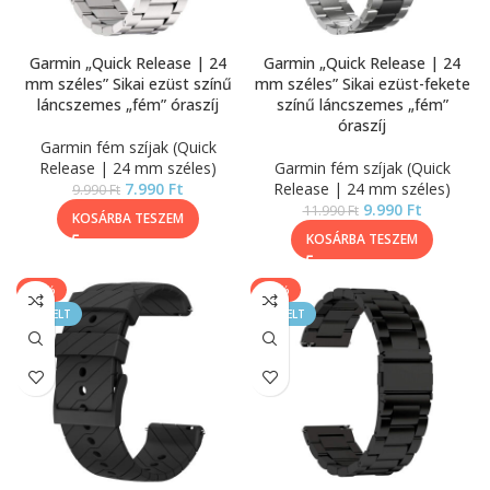
Garmin „Quick Release | 24
Garmin „Quick Release | 24
mm széles” Sikai ezüst színű
mm széles” Sikai ezüst-fekete
láncszemes „fém” óraszíj
színű láncszemes „fém”
óraszíj
Garmin fém szíjak (Quick
Release | 24 mm széles)
Garmin fém szíjak (Quick
7.990
Ft
Release | 24 mm széles)
9.990
Ft
9.990
Ft
11.990
Ft
KOSÁRBA TESZEM
KOSÁRBA TESZEM
-33%
-20%
KIEMELT
KIEMELT