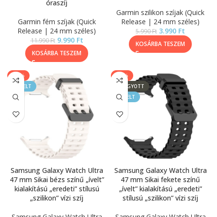
óraszíj
Garmin szilikon szíjak (Quick
Garmin fém szíjak (Quick
Release | 24 mm széles)
Release | 24 mm széles)
3.990
Ft
5.990
Ft
9.990
Ft
11.990
Ft
KOSÁRBA TESZEM
KOSÁRBA TESZEM
-50%
-50%
KIEMELT
ELFOGYOTT
KIEMELT
Samsung Galaxy Watch Ultra
Samsung Galaxy Watch Ultra
47 mm Sikai bézs színű „ívelt”
47 mm Sikai fekete színű
kialakítású „eredeti” stílusú
„ívelt” kialakítású „eredeti”
„szilikon” vízi szíj
stílusú „szilikon” vízi szíj
Samsung Galaxy Watch Ultra
Samsung Galaxy Watch Ultra