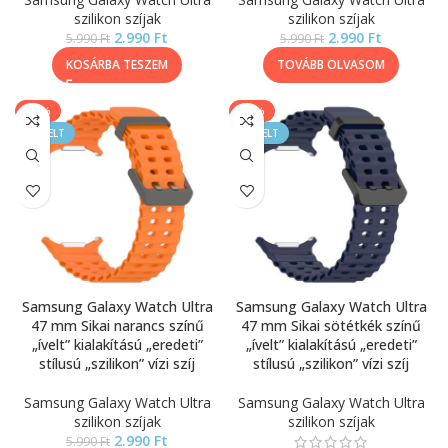
szilikon szíjak
szilikon szíjak
2.990
Ft
2.990
Ft
5.990
Ft
5.990
Ft
KOSÁRBA TESZEM
TOVÁBB OLVASOM
-50%
-50%
KIEMELT
KIEMELT
Samsung Galaxy Watch Ultra
Samsung Galaxy Watch Ultra
47 mm Sikai narancs színű
47 mm Sikai sötétkék színű
„ívelt” kialakítású „eredeti”
„ívelt” kialakítású „eredeti”
stílusú „szilikon” vízi szíj
stílusú „szilikon” vízi szíj
Samsung Galaxy Watch Ultra
Samsung Galaxy Watch Ultra
szilikon szíjak
szilikon szíjak
2.990
Ft
5.990
Ft