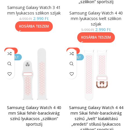
„szilikon” sportszíj
Samsung Galaxy Watch 3 41
mm lyukacsos szilikon szíjak
Samsung Galaxy Watch 4 40
2.990
Ft
mm lyukacsos ívelt szilikon
4.990
Ft
szíjak
KOSÁRBA TESZEM
2.990
Ft
5.990
Ft
KOSÁRBA TESZEM
-40%
-50%
KIEMELT
KIEMELT
Samsung Galaxy Watch 4 40
Samsung Galaxy Watch 4 44
mm Sikai fehér-barackvirág
mm Sikai fehér-barackvirág
színű lyukacsos „szilikon”
színű „ívelt” kialakítású
sportszíj
„eredeti” stílusú lyukacsos
„szilikon” sportszíj