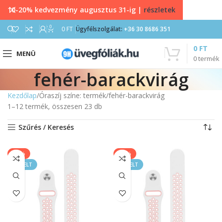
10-20% kedvezmény augusztus 31-ig |
részletek
0
0
FT
Ügyfélszolgálat:
+36 30 8686 351
0
FT
MENÜ
0
termék
fehér-barackvirág
Kezdőlap
Óraszíj színe: termék
fehér-barackvirág
1–12 termék, összesen 23 db
Szűrés / Keresés
-40%
-40%
KIEMELT
KIEMELT