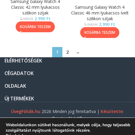
Samsung Galaxy Watch 4
Classic 42 mm lyukacsos
Samsung Galaxy Watch 4
szilikon szíjak
Classic 46 mm lyukacsos ívelt
2.990
Ft
szilikon szíjak
4.990
Ft
2.990
Ft
5.990
Ft
KOSÁRBA TESZEM
KOSÁRBA TESZEM
1
2
→
ELÉRHETŐSÉGEK
CÉGADATOK
OLDALAK
ÚJ TERMÉKEK
ÜvegFóliák.hu
2026 Minden jog fenntartva |
Készítette:
Gasztro Net Kft.
Weboldalunkon sütiket használunk, melyek célja, hogy teljesebb
szolgáltatást nyújtsunk látogatóink részére.