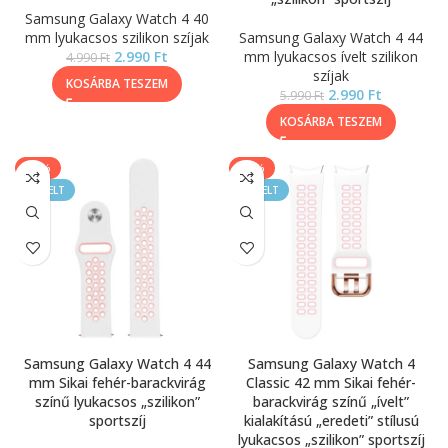
Samsung Galaxy Watch 4 40
mm lyukacsos szilikon szíjak
Samsung Galaxy Watch 4 44
2.990
Ft
mm lyukacsos ívelt szilikon
4.990
Ft
szíjak
KOSÁRBA TESZEM
2.990
Ft
5.990
Ft
KOSÁRBA TESZEM
-40%
-50%
KIEMELT
KIEMELT
Samsung Galaxy Watch 4 44
Samsung Galaxy Watch 4
mm Sikai fehér-barackvirág
Classic 42 mm Sikai fehér-
színű lyukacsos „szilikon”
barackvirág színű „ívelt”
sportszíj
kialakítású „eredeti” stílusú
lyukacsos „szilikon” sportszíj