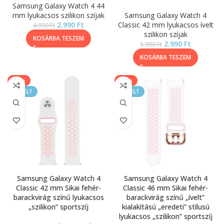
Samsung Galaxy Watch 4 44
mm lyukacsos szilikon szíjak
Samsung Galaxy Watch 4
2.990
Ft
Classic 42 mm lyukacsos ívelt
4.990
Ft
szilikon szíjak
KOSÁRBA TESZEM
2.990
Ft
5.990
Ft
KOSÁRBA TESZEM
-40%
-50%
KIEMELT
KIEMELT
Samsung Galaxy Watch 4
Samsung Galaxy Watch 4
Classic 42 mm Sikai fehér-
Classic 46 mm Sikai fehér-
barackvirág színű lyukacsos
barackvirág színű „ívelt”
„szilikon” sportszíj
kialakítású „eredeti” stílusú
lyukacsos „szilikon” sportszíj