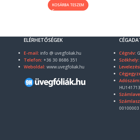
KOSÁRBA TESZEM
ELÉRHETŐSÉGEK
CÉGADA
E-mail:
info @ uvegfoliak.hu
Cégnév:
G
Telefon:
+36 30 8686 351
Székhely:
Weboldal:
www.uvegfoliak.hu
Levelezés
Cégjegyz
Adószám
HU141713
Számlave
Számlas
00100003