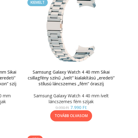
KIEMELT
mm Sikai
Samsung Galaxy Watch 4 40 mm Sikai
„eredeti”
csillagfény színű „ívelt” kialakítású „eredeti”
kon” szíj
stílusú láncszemes „fém” óraszíj
40 mm
Samsung Galaxy Watch 4 40 mm ívelt
jak
láncszemes fém szíjak
7.990
Ft
9.990
Ft
TOVÁBB OLVASOM