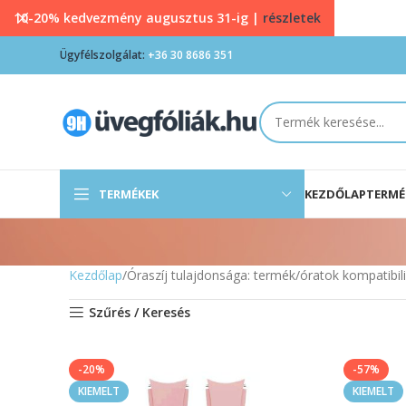
10-20% kedvezmény augusztus 31-ig |
részletek
Ügyfélszolgálat:
+36 30 8686 351
TERMÉKEK
KEZDŐLAP
TERMÉ
Kezdőlap
Óraszíj tulajdonsága: termék
óratok kompatibil
Szűrés / Keresés
-20%
-57%
KIEMELT
KIEMELT