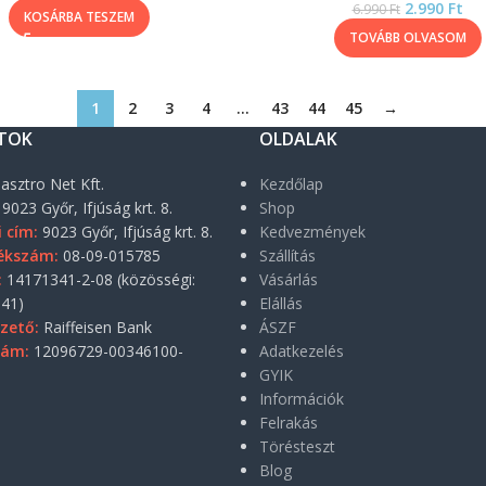
2.990
Ft
6.990
Ft
KOSÁRBA TESZEM
TOVÁBB OLVASOM
1
2
3
4
…
43
44
45
→
TOK
OLDALAK
asztro Net Kft.
Kezdőlap
9023 Győr, Ifjúság krt. 8.
Shop
i cím:
9023 Győr, Ifjúság krt. 8.
Kedvezmények
ékszám:
08-09-015785
Szállítás
:
14171341-2-08 (közösségi:
Vásárlás
41)
Elállás
zető:
Raiffeisen Bank
ÁSZF
zám:
12096729-00346100-
Adatkezelés
GYIK
Információk
Felrakás
Törésteszt
Blog