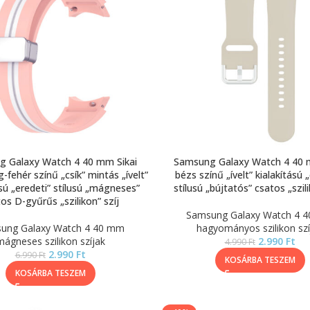
 Galaxy Watch 4 40 mm Sikai
Samsung Galaxy Watch 4 40 
g-fehér színű „csík” mintás „ívelt”
bézs színű „ívelt” kialakítású 
ású „eredeti” stílusú „mágneses”
stílusú „bújtatós” csatos „szili
os D-gyűrűs „szilikon” szíj
Samsung Galaxy Watch 4 
ung Galaxy Watch 4 40 mm
hagyományos szilikon szí
mágneses szilikon szíjak
2.990
Ft
4.990
Ft
2.990
Ft
6.990
Ft
KOSÁRBA TESZEM
KOSÁRBA TESZEM