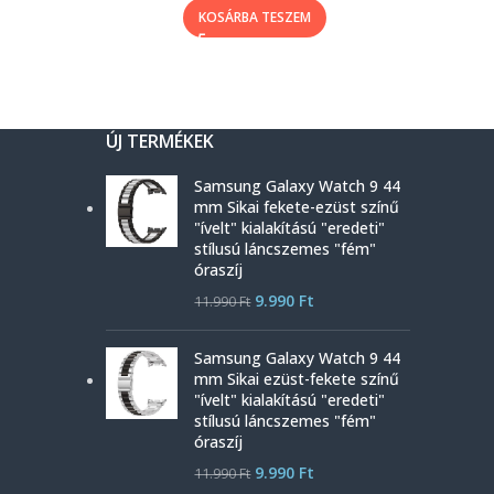
KOSÁRBA TESZEM
ÚJ TERMÉKEK
Samsung Galaxy Watch 9 44
mm Sikai fekete-ezüst színű
"ívelt" kialakítású "eredeti"
stílusú láncszemes "fém"
óraszíj
9.990
Ft
11.990
Ft
Samsung Galaxy Watch 9 44
mm Sikai ezüst-fekete színű
"ívelt" kialakítású "eredeti"
stílusú láncszemes "fém"
óraszíj
9.990
Ft
11.990
Ft