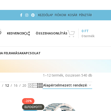
KEZDŐLAP
FIÓKOM
KOSÁR
PÉNZTÁR
0
FT
KEDVENCEK
ÖSSZEHASONLÍTÁS
0
termék
IA FELRAKÁSA
KAPCSOLAT
1–12 termék, összesen 540 db
8
12
16
20
-20%
ELFOGYOTT