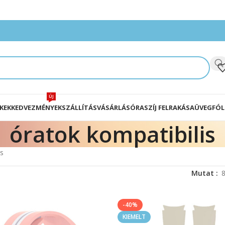
ÚJ
KEK
KEDVEZMÉNYEK
SZÁLLÍTÁS
VÁSÁRLÁS
ÓRASZÍJ FELRAKÁSA
ÜVEGFÓL
óratok kompatibilis
is
Mutat
-40%
KIEMELT