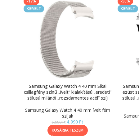
-17%
-50%
KIEMELT
KIEMELT
Samsung Galaxy Watch 4 40 mm Sikai
Samsung
csillagfény színű „ívelt” kialakítású „eredeti”
ezüst sz
stílusú milánói „rozsdamentes acél” szíj
stílusú
Samsung Galaxy Watch 4 40 mm ívelt fém
szíjak
Samsun
4.990
Ft
5.990
Ft
KOSÁRBA TESZEM