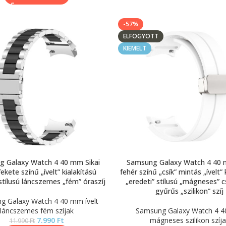
-57%
ELFOGYOTT
KIEMELT
 Galaxy Watch 4 40 mm Sikai
Samsung Galaxy Watch 4 40 
ekete színű „ívelt” kialakítású
fehér színű „csík” mintás „ívelt” 
 stílusú láncszemes „fém” óraszíj
„eredeti” stílusú „mágneses” 
gyűrűs „szilikon” szíj
g Galaxy Watch 4 40 mm ívelt
láncszemes fém szíjak
Samsung Galaxy Watch 4 
7.990
Ft
mágneses szilikon szíja
11.990
Ft