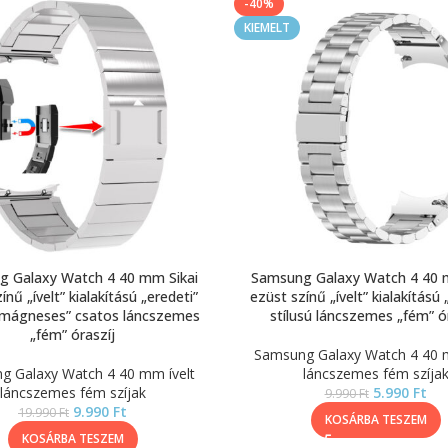
-40%
KIEMELT
 Galaxy Watch 4 40 mm Sikai
Samsung Galaxy Watch 4 40 
ínű „ívelt” kialakítású „eredeti”
ezüst színű „ívelt” kialakítású 
 „mágneses” csatos láncszemes
stílusú láncszemes „fém” ó
„fém” óraszíj
Samsung Galaxy Watch 4 40 m
g Galaxy Watch 4 40 mm ívelt
láncszemes fém szíja
láncszemes fém szíjak
5.990
Ft
9.990
Ft
9.990
Ft
19.990
Ft
KOSÁRBA TESZEM
KOSÁRBA TESZEM