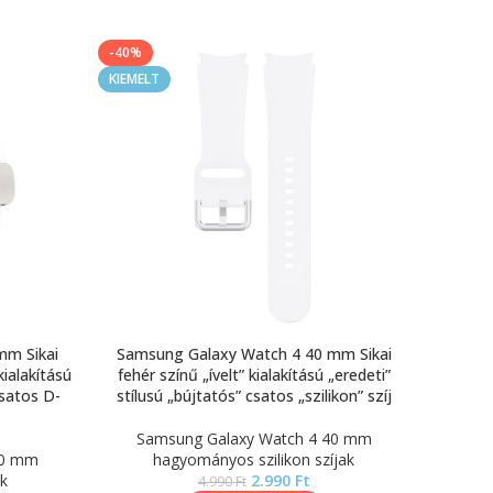
-40%
KIEMELT
mm Sikai
Samsung Galaxy Watch 4 40 mm Sikai
kialakítású
fehér színű „ívelt” kialakítású „eredeti”
csatos D-
stílusú „bújtatós” csatos „szilikon” szíj
Samsung Galaxy Watch 4 40 mm
40 mm
hagyományos szilikon szíjak
k
2.990
Ft
4.990
Ft