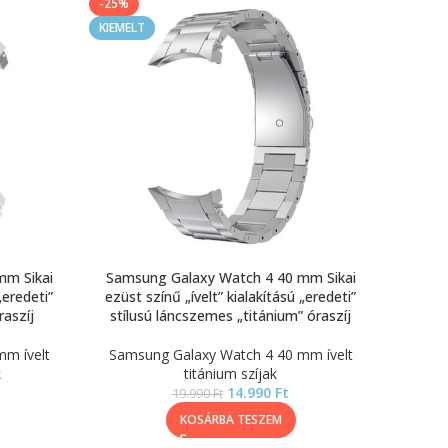
-25%
KIEMELT
mm Sikai
Samsung Galaxy Watch 4 40 mm Sikai
„eredeti”
ezüst színű „ívelt” kialakítású „eredeti”
raszíj
stílusú láncszemes „titánium” óraszíj
m ívelt
Samsung Galaxy Watch 4 40 mm ívelt
k
titánium szíjak
14.990
Ft
19.990
Ft
KOSÁRBA TESZEM