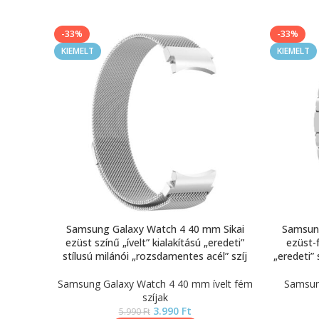
-33%
-33%
KIEMELT
KIEMELT
Samsung Galaxy Watch 4 40 mm Sikai
Samsung
ezüst színű „ívelt” kialakítású „eredeti”
ezüst-f
stílusú milánói „rozsdamentes acél” szíj
„eredeti”
Samsung Galaxy Watch 4 40 mm ívelt fém
Samsun
szíjak
3.990
Ft
5.990
Ft