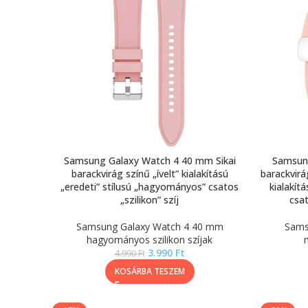
Samsung Galaxy Watch 4 40 mm Sikai
Samsung
barackvirág színű „ívelt” kialakítású
barackvirá
„eredeti” stílusú „hagyományos” csatos
kialakít
„szilikon” szíj
csat
Samsung Galaxy Watch 4 40 mm
Sams
hagyományos szilikon szíjak
3.990
Ft
4.990
Ft
KOSÁRBA TESZEM