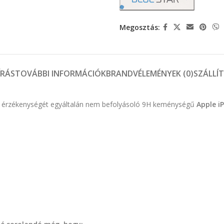
Megosztás:
ÍRÁS
TOVÁBBI INFORMÁCIÓK
BRAND
VÉLEMÉNYEK (0)
SZÁLLÍ
ület érzékenységét egyáltalán nem befolyásoló 9H keménységű
Apple i