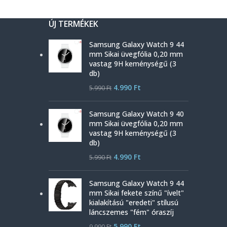
ÚJ TERMÉKEK
Samsung Galaxy Watch 9 44
mm Sikai üvegfólia 0,20 mm
vastag 9H keménységű (3
db)
4.990
Ft
5.990
Ft
Samsung Galaxy Watch 9 40
mm Sikai üvegfólia 0,20 mm
vastag 9H keménységű (3
db)
4.990
Ft
5.990
Ft
Samsung Galaxy Watch 9 44
mm Sikai fekete színű "ívelt"
kialakítású "eredeti" stílusú
láncszemes "fém" óraszíj
5.990
Ft
9.990
Ft