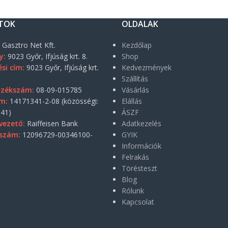
TOK
OLDALAK
:
Gasztro Net Kft.
Kezdőlap
y:
9023 Győr, Ifjúság krt. 8.
Shop
si cím:
9023 Győr, Ifjúság krt.
Kedvezmények
Szállítás
yzékszám:
08-09-015785
Vásárlás
m:
14171341-2-08 (közösségi:
Elállás
41)
ÁSZF
vezető:
Raiffeisen Bank
Adatkezelés
szám:
12096729-00346100-
GYIK
Információk
Felrakás
Törésteszt
Blog
Rólunk
Kapcsolat