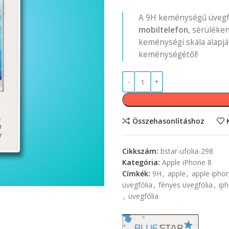
A 9H keménységű üvegfó
mobiltelefon
, sérüléke
keménységi skála alapjá
keménységétől!
Összehasonlításhoz
Cikkszám:
bstar-ufolia-298
Kategória:
Apple iPhone 8
Címkék:
9H
,
apple
,
apple iphon
üvegfólia
,
fényes üvegfólia
,
iph
,
üvegfólia