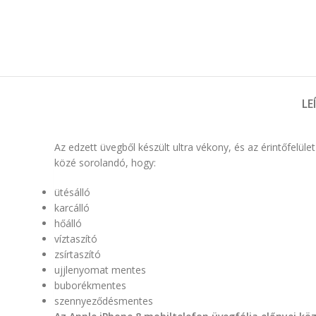
LE
Az edzett üvegből készült ultra vékony, és az érintőfel
közé sorolandó, hogy:
ütésálló
karcálló
hőálló
víztaszító
zsírtaszító
ujjlenyomat mentes
buborékmentes
szennyeződésmentes