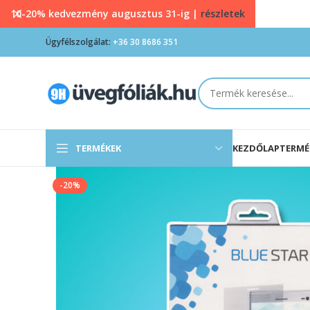
10-20% kedvezmény augusztus 31-ig |
részletek
Ügyfélszolgálat:
+36 30 8686 351
TERMÉKEK
KEZDŐLAP
TERMÉ
-20%