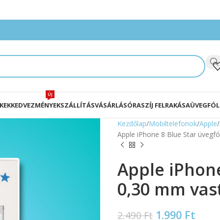
ÚJ
KEK
KEDVEZMÉNYEK
SZÁLLÍTÁS
VÁSÁRLÁS
ÓRASZÍJ FELRAKÁSA
ÜVEGFÓL
Kezdőlap
Mobiltelefonok
Apple
Apple iPhone 8 Blue Star üveg
Apple iPhone
0,30 mm vas
1.990
Ft
2.490
Ft