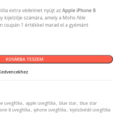
lia extra védelmet nyújt az
Apple iPhone 8
ny kijelzője számára, amely a Mohs-féle
n csupán 1 értékkel marad el a gyémánt
KOSÁRBA TESZEM
Kedvencekhez
e üvegfólia
,
apple üvegfólia
,
blue star
,
blue star
one 8 üvegfólia
,
iphone üvegfólia
,
kijelzővédő üvegfólia