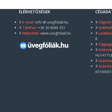
ELÉRHETŐSÉGEK
CÉGADA
E-mail:
info @ uvegfoliak.hu
Cégnév
Telefon:
+36 30 8686 351
Székhel
Weboldal:
www.uvegfoliak.hu
Levelezé
8.
Cégjeg
Adószá
HU141713
Számla
Számla
00100003