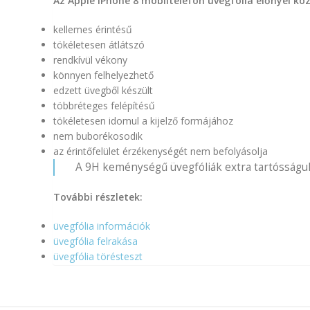
Az Apple iPhone 8 mobiltelefon üvegfólia előnyei kö
kellemes érintésű
tökéletesen átlátszó
rendkívül vékony
könnyen felhelyezhető
edzett üvegből készült
többréteges felépítésű
tökéletesen idomul a kijelző formájához
nem buborékosodik
az érintőfelület érzékenységét nem befolyásolja
A 9H keménységű üvegfóliák extra tartósságuk
További részletek:
üvegfólia információk
üvegfólia felrakása
üvegfólia törésteszt