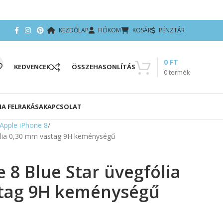
KEZDŐLAP
FIÓKOM
KOSÁR
PÉNZTÁR
0
FT
KEDVENCEK
ÖSSZEHASONLÍTÁS
0
termék
IA FELRAKÁSA
KAPCSOLAT
Apple iPhone 8
fólia 0,30 mm vastag 9H keménységű
 8 Blue Star üvegfólia
tag 9H keménységű