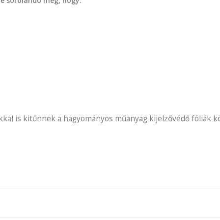
zé sorolandó még, hogy:
kal is kitűnnek a hagyományos műanyag kijelzővédő fóliák köz