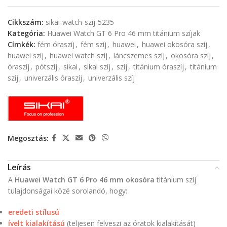
Cikkszám:
sikai-watch-szij-5235
Kategória:
Huawei Watch GT 6 Pro 46 mm titánium szíjak
Címkék:
fém óraszíj
,
fém szíj
,
huawei
,
huawei okosóra szíj
,
huawei szíj
,
huawei watch szíj
,
láncszemes szíj
,
okosóra szíj
,
óraszíj
,
pótszíj
,
sikai
,
sikai szíj
,
szíj
,
titánium óraszíj
,
titánium
szíj
,
univerzális óraszíj
,
univerzális szíj
Megosztás:
Leírás
A
Huawei Watch GT 6 Pro 46 mm okosóra
titánium szíj
tulajdonságai közé sorolandó, hogy:
eredeti stílusú
ívelt kialakítású
(teljesen felveszi az óratok kialakítását)