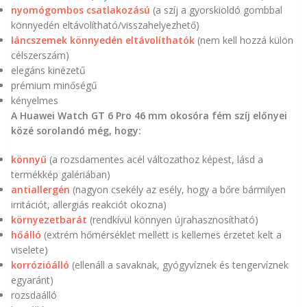
nyomógombos csatlakozású
(a szíj a gyorskioldó gombbal
könnyedén eltávolítható/visszahelyezhető)
láncszemek könnyedén eltávolíthatók
(nem kell hozzá külön
célszerszám)
elegáns kinézetű
prémium minőségű
kényelmes
A Huawei Watch GT 6 Pro 46 mm okosóra fém szíj előnyei
közé sorolandó még, hogy:
könnyű
(a rozsdamentes acél változathoz képest, lásd a
termékkép galériában)
antiallergén
(nagyon csekély az esély, hogy a bőre bármilyen
irritációt, allergiás reakciót okozna)
környezetbarát
(rendkívül könnyen újrahasznosítható)
hőálló
(extrém hőmérséklet mellett is kellemes érzetet kelt a
viselete)
korrózióálló
(ellenáll a savaknak, gyógyvíznek és tengervíznek
egyaránt)
rozsdaálló