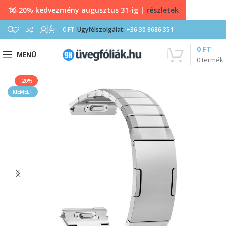
10-20% kedvezmény augusztus 31-ig |
részletek
0
0
FT
Ügyfélszolgálat:
+36 30 8686 351
0
FT
MENÜ
0
termék
-20%
KIEMELT