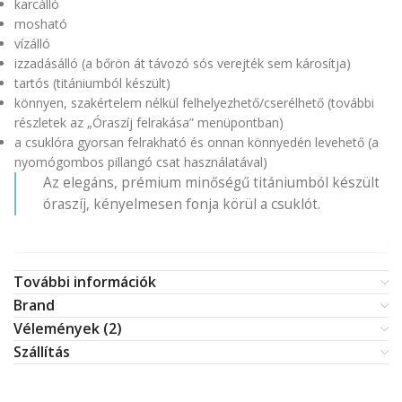
karcálló
mosható
vízálló
izzadásálló (a bőrön át távozó sós verejték sem károsítja)
tartós (titániumból készült)
könnyen, szakértelem nélkül felhelyezhető/cserélhető (további
részletek az „Óraszíj felrakása” menüpontban)
a csuklóra gyorsan felrakható és onnan könnyedén levehető (a
nyomógombos pillangó csat használatával)
Az elegáns, prémium minőségű titániumból készült
óraszíj, kényelmesen fonja körül a csuklót.
További információk
Brand
Vélemények (2)
Szállítás