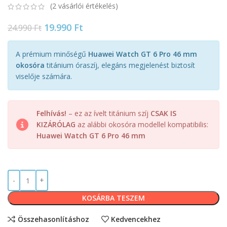
(
2
vásárlói értékelés)
19.990
Ft
24.990
Ft
A prémium minőségű
Huawei Watch GT 6 Pro 46 mm
okosóra
titánium óraszíj, elegáns megjelenést biztosít
viselője számára.
Felhívás!
– ez az ívelt titánium szíj
CSAK IS
KIZÁRÓLAG
az alábbi okosóra modellel kompatibilis:
Huawei Watch GT 6 Pro 46 mm
KOSÁRBA TESZEM
Összehasonlításhoz
Kedvencekhez