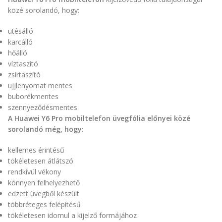
közé sorolandó, hogy:
ütésálló
karcálló
hőálló
víztaszító
zsírtaszító
ujjlenyomat mentes
buborékmentes
szennyeződésmentes
A Huawei Y6 Pro mobiltelefon üvegfólia előnyei közé
sorolandó még, hogy:
kellemes érintésű
tökéletesen átlátszó
rendkívül vékony
könnyen felhelyezhető
edzett üvegből készült
többréteges felépítésű
tökéletesen idomul a kijelző formájához