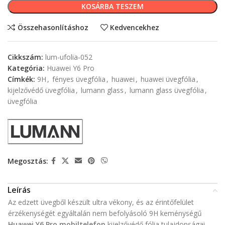
KOSÁRBA TESZEM
Összehasonlításhoz
Kedvencekhez
Cikkszám:
lum-ufolia-052
Kategória:
Huawei Y6 Pro
Címkék:
9H
,
fényes üvegfólia
,
huawei
,
huawei üvegfólia
,
kijelzővédő üvegfólia
,
lumann glass
,
lumann glass üvegfólia
,
üvegfólia
Megosztás:
Leírás
Az edzett üvegből készült ultra vékony, és az érintőfelület
érzékenységét egyáltalán nem befolyásoló 9H keménységű
Huawei Y6 Pro mobiltelefon
kijelzővédő fólia tulajdonságai