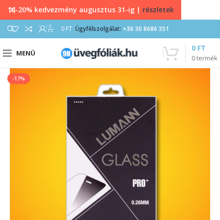
10-20% kedvezmény augusztus 31-ig |
részletek
0
0
FT
Ügyfélszolgálat:
+36 30 8686 351
0
FT
MENÜ
0
termék
-17%