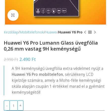
Nagyítás
Kezdőlap
Mobiltelefonok
Huawei
Huawei Y6 Pro
Huawei Y6 Pro Lumann Glass üvegfólia
0,26 mm vastag 9H keménységű
2.490
Ft
2.990
Ft
A 9H keménységű üvegfólia extra védelmet nyújt a
Huawei Y6 Pro mobiltelefon
, sérülékeny LCD
kijelzője számára, amely a Mohs-féle keménységi
skála alapján csupán 1 értékkel marad el a gyémánt
keménységétől!