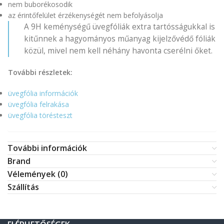
nem buborékosodik
az érintőfelület érzékenységét nem befolyásolja
A 9H keménységű üvegfóliák extra tartósságukkal is
kitűnnek a hagyományos műanyag kijelzővédő fóliák
közül, mivel nem kell néhány havonta cserélni őket.
További részletek:
üvegfólia információk
üvegfólia felrakása
üvegfólia törésteszt
További információk
Brand
Vélemények (0)
Szállítás