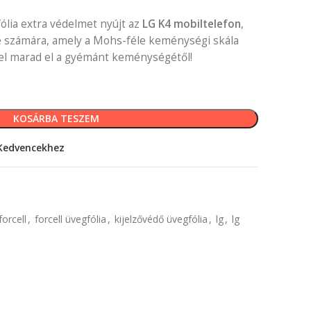
lia extra védelmet nyújt az
LG K4 mobiltelefon
,
e számára, amely a Mohs-féle keménységi skála
el marad el a gyémánt keménységétől!
KOSÁRBA TESZEM
Kedvencekhez
forcell
,
forcell üvegfólia
,
kijelzővédő üvegfólia
,
lg
,
lg