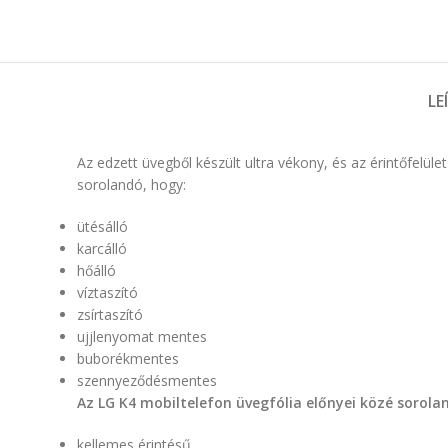
LE
Az edzett üvegből készült ultra vékony, és az érintőfel
sorolandó, hogy:
ütésálló
karcálló
hőálló
víztaszító
zsírtaszító
ujjlenyomat mentes
buborékmentes
szennyeződésmentes
Az LG K4 mobiltelefon üvegfólia előnyei közé sorol
kellemes érintésű