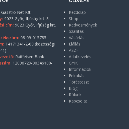
TOK
OLDALAK
:
Gasztro Net Kft.
Kezdőlap
y:
9023 Győr, Ifjúság krt. 8.
Shop
si cím:
9023 Győr, Ifjúság krt.
Kedvezmények
Szállítás
yzékszám:
08-09-015785
Vásárlás
m:
14171341-2-08 (közösségi:
Elállás
41)
ÁSZF
vezető:
Raiffeisen Bank
Adatkezelés
szám:
12096729-00346100-
GYIK
Információk
Felrakás
Törésteszt
Blog
Rólunk
Kapcsolat