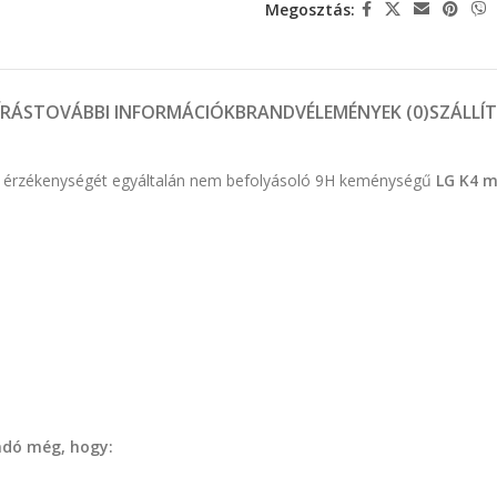
Megosztás:
ÍRÁS
TOVÁBBI INFORMÁCIÓK
BRAND
VÉLEMÉNYEK (0)
SZÁLLÍ
ület érzékenységét egyáltalán nem befolyásoló 9H keménységű
LG K4 m
andó még, hogy: