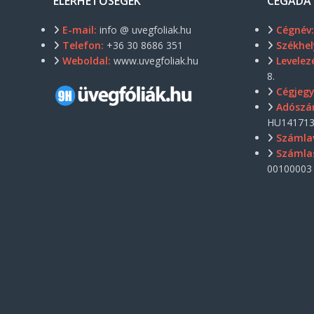
ELÉRHETŐSÉGEK
CÉGADA
E-mail:
info @ uvegfoliak.hu
Cégnév
Telefon:
+36 30 8686 351
Székhel
Weboldal:
www.uvegfoliak.hu
Levelezé
8.
Cégjeg
Adószá
HU141713
Számla
Számla
00100003