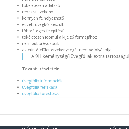
tökéletesen átlátszó
rendkívül vékony
könnyen felhelyezhető
edzett üvegből készült
többréteges felépítésű
tökéletesen idomul a kijelző formájához
nem buborékosodik
az érintőfelület érzékenységét nem befolyásolja
A 9H keménységű üvegfóliák extra tartósságuk
További részletek:
üvegfólia információk
üvegfólia felrakása
üvegfólia törésteszt