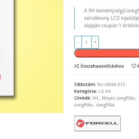
A 9H keménységű üvegfó
sérülékeny LCD kijelzőj
alapján csupán 1 értékk
Összehasonlításhoz
Cikkszám:
for-ufolia-015
Kategória:
LG K4
Címkék:
9H
,
fényes üvegfólia
,
üvegfólia
,
üvegfólia