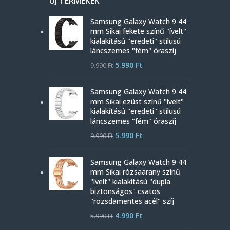
ÚJ TERMÉKEK
Samsung Galaxy Watch 9 44
mm Sikai fekete színű "ívelt"
kialakítású "eredeti" stílusú
láncszemes "fém" óraszíj
5.990
Ft
9.990
Ft
Samsung Galaxy Watch 9 44
mm Sikai ezüst színű "ívelt"
kialakítású "eredeti" stílusú
láncszemes "fém" óraszíj
5.990
Ft
9.990
Ft
Samsung Galaxy Watch 9 44
mm Sikai rózsaarany színű
"ívelt" kialakítású "dupla
biztonságos" csatos
"rozsdamentes acél" szíj
4.990
Ft
5.990
Ft