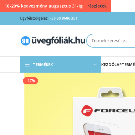
10-20% kedvezmény augusztus 31-ig |
részletek
Ügyfélszolgálat:
+36 30 8686 351
TERMÉKEK
KEZDŐLAP
TERMÉ
-17%