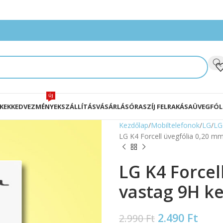
ÚJ
KEK
KEDVEZMÉNYEK
SZÁLLÍTÁS
VÁSÁRLÁS
ÓRASZÍJ FELRAKÁSA
ÜVEGFÓL
Kezdőlap
Mobiltelefonok
LG
LG
LG K4 Forcell üvegfólia 0,20 
LG K4 Forcel
vastag 9H 
2.490
Ft
2.990
Ft