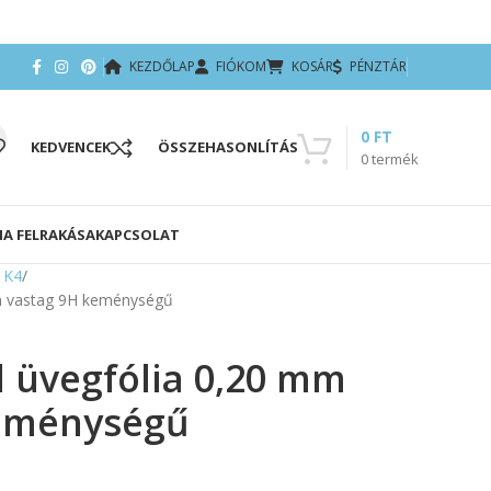
KEZDŐLAP
FIÓKOM
KOSÁR
PÉNZTÁR
0
FT
KEDVENCEK
ÖSSZEHASONLÍTÁS
0
termék
IA FELRAKÁSA
KAPCSOLAT
 K4
mm vastag 9H keménységű
l üvegfólia 0,20 mm
keménységű