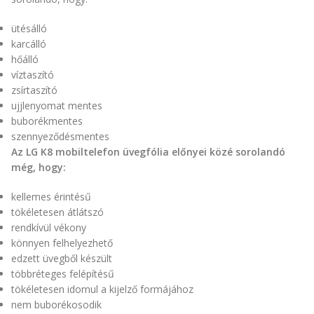
ütésálló
karcálló
hőálló
víztaszító
zsírtaszító
ujjlenyomat mentes
buborékmentes
szennyeződésmentes
Az LG K8 mobiltelefon üvegfólia előnyei közé sorolandó
még, hogy:
kellemes érintésű
tökéletesen átlátszó
rendkívül vékony
könnyen felhelyezhető
edzett üvegből készült
többréteges felépítésű
tökéletesen idomul a kijelző formájához
nem buborékosodik