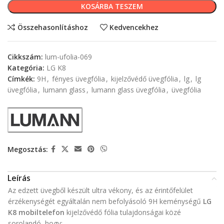
KOSÁRBA TESZEM
Összehasonlításhoz
Kedvencekhez
Cikkszám:
lum-ufolia-069
Kategória:
LG K8
Címkék:
9H
,
fényes üvegfólia
,
kijelzővédő üvegfólia
,
lg
,
lg
üvegfólia
,
lumann glass
,
lumann glass üvegfólia
,
üvegfólia
Megosztás:
Leírás
Az edzett üvegből készült ultra vékony, és az érintőfelület
érzékenységét egyáltalán nem befolyásoló 9H keménységű
LG
K8 mobiltelefon
kijelzővédő fólia tulajdonságai közé
sorolandó, hogy: