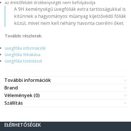
az érintőfelület érzékenységét nem befolyásolja
A 9H keménységű üvegfóliák extra tartósságukkal is
kitűnnek a hagyományos műanyag kijelzővédő fóliák
közül, mivel nem kell néhány havonta cserélni őket.
További részletek:
üvegfólia információk
üvegfólia felrakása
üvegfólia törésteszt
További információk
Brand
Vélemények (0)
Szállítás
ELÉRHETŐSÉGEK