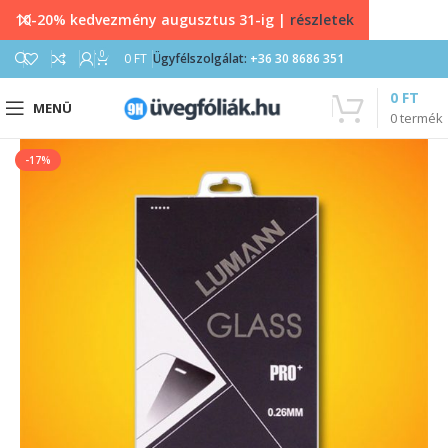
10-20% kedvezmény augusztus 31-ig |
részletek
0
0
FT
Ügyfélszolgálat:
+36 30 8686 351
0
FT
MENÜ
0
termék
-17%