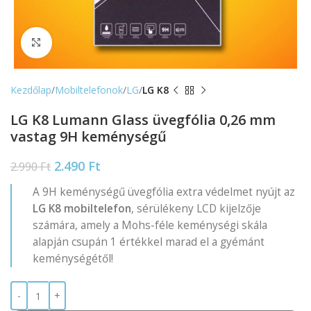
Nagyítás
Kezdőlap
Mobiltelefonok
LG
LG K8
LG K8 Lumann Glass üvegfólia 0,26 mm
vastag 9H keménységű
2.490
Ft
2.990
Ft
A 9H keménységű üvegfólia extra védelmet nyújt az
LG K8 mobiltelefon
, sérülékeny LCD kijelzője
számára, amely a Mohs-féle keménységi skála
alapján csupán 1 értékkel marad el a gyémánt
keménységétől!