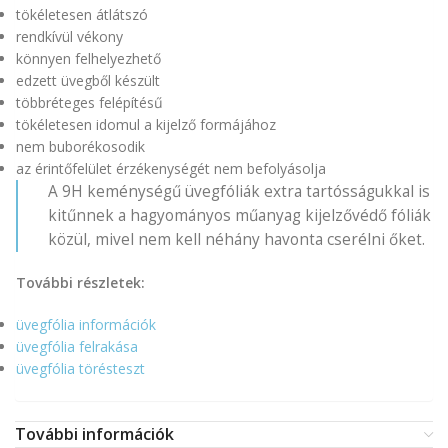
tökéletesen átlátszó
rendkívül vékony
könnyen felhelyezhető
edzett üvegből készült
többréteges felépítésű
tökéletesen idomul a kijelző formájához
nem buborékosodik
az érintőfelület érzékenységét nem befolyásolja
A 9H keménységű üvegfóliák extra tartósságukkal is
kitűnnek a hagyományos műanyag kijelzővédő fóliák
közül, mivel nem kell néhány havonta cserélni őket.
További részletek:
üvegfólia információk
üvegfólia felrakása
üvegfólia törésteszt
További információk