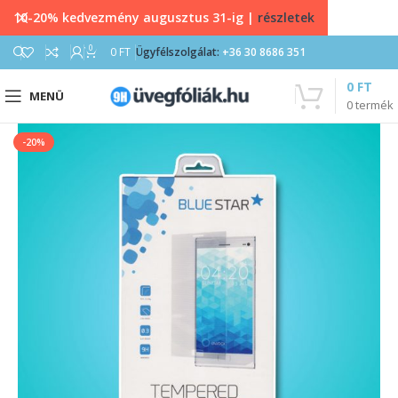
10-20% kedvezmény augusztus 31-ig |
részletek
0
0
FT
Ügyfélszolgálat:
+36 30 8686 351
0
FT
MENÜ
0
termék
-20%