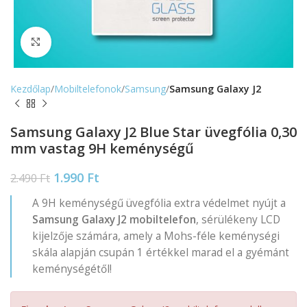
Nagyítás
Kezdőlap
Mobiltelefonok
Samsung
Samsung Galaxy J2
Samsung Galaxy J2 Blue Star üvegfólia 0,30
mm vastag 9H keménységű
1.990
Ft
2.490
Ft
A 9H keménységű üvegfólia extra védelmet nyújt a
Samsung Galaxy J2 mobiltelefon
, sérülékeny LCD
kijelzője számára, amely a Mohs-féle keménységi
skála alapján csupán 1 értékkel marad el a gyémánt
keménységétől!