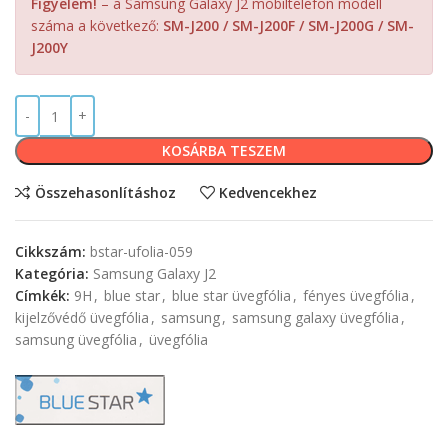
Figyelem!
– a Samsung Galaxy J2 mobiltelefon modell
száma a következő:
SM-J200 / SM-J200F / SM-J200G / SM-
J200Y
KOSÁRBA TESZEM
Összehasonlításhoz
Kedvencekhez
Cikkszám:
bstar-ufolia-059
Kategória:
Samsung Galaxy J2
Címkék:
9H
,
blue star
,
blue star üvegfólia
,
fényes üvegfólia
,
kijelzővédő üvegfólia
,
samsung
,
samsung galaxy üvegfólia
,
samsung üvegfólia
,
üvegfólia