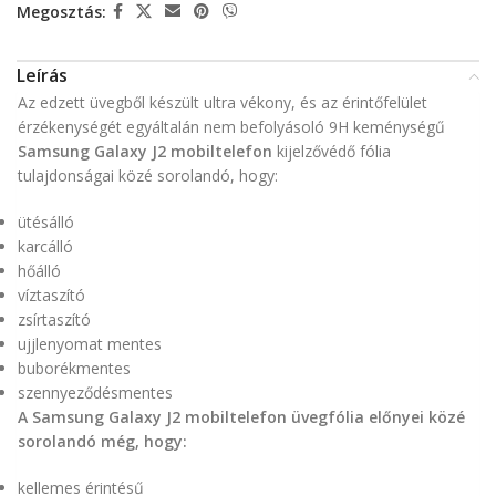
Megosztás:
Leírás
Az edzett üvegből készült ultra vékony, és az érintőfelület
érzékenységét egyáltalán nem befolyásoló 9H keménységű
Samsung Galaxy J2 mobiltelefon
kijelzővédő fólia
tulajdonságai közé sorolandó, hogy:
ütésálló
karcálló
hőálló
víztaszító
zsírtaszító
ujjlenyomat mentes
buborékmentes
szennyeződésmentes
A Samsung Galaxy J2 mobiltelefon üvegfólia előnyei közé
sorolandó még, hogy:
kellemes érintésű