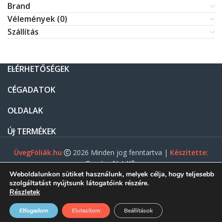
Brand
Vélemények (0)
Szállítás
ELÉRHETŐSÉGEK
CÉGADATOK
OLDALAK
ÚJ TERMÉKEK
ÜvegFóliák.hu
2026 Minden jog fenntartva |
Készítette:
Gasztro Net Kft.
Weboldalunkon sütiket használunk, melyek célja, hogy teljesebb
szolgáltatást nyújtsunk látogatóink részére.
Részletek
0
Elfogadom
Elutasítom
Beállítások
ezdőlap
Menü
Shop
Fiókom
Kosár