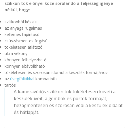
szilikon tok előnyei közé sorolandó a teljesség igénye
nélkül, hogy:
szilikonból készült
az anyaga rugalmas
kellemes tapintású
csúszásmentes fogású
tökéletesen átlátszó
ultra vékony
könnyen felhelyezhető
könnyen eltávolítható
tökéletesen és szorosan idomul a készülék formájához
az
üvegfóliákkal
kompatibilis
tartós
A kameravédős szilikon tok tökéletesen követi a
készülék íveit, a gombok és portok formáját,
hézagmentesen és szorosan védi a készülék oldalát
és hátlapját.