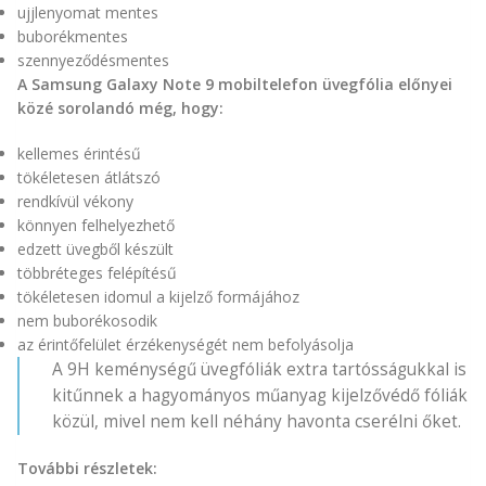
ujjlenyomat mentes
buborékmentes
szennyeződésmentes
A Samsung Galaxy Note 9 mobiltelefon üvegfólia előnyei
közé sorolandó még, hogy:
kellemes érintésű
tökéletesen átlátszó
rendkívül vékony
könnyen felhelyezhető
edzett üvegből készült
többréteges felépítésű
tökéletesen idomul a kijelző formájához
nem buborékosodik
az érintőfelület érzékenységét nem befolyásolja
A 9H keménységű üvegfóliák extra tartósságukkal is
kitűnnek a hagyományos műanyag kijelzővédő fóliák
közül, mivel nem kell néhány havonta cserélni őket.
További részletek: