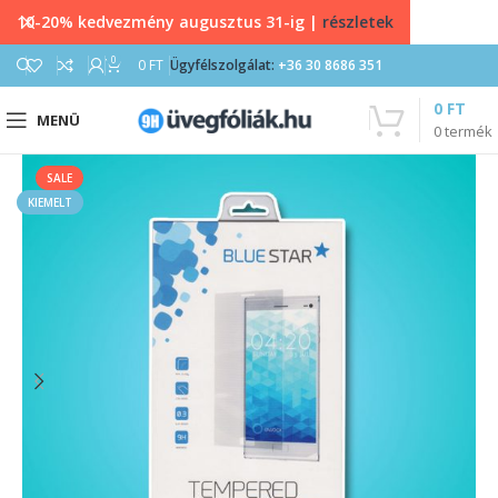
10-20% kedvezmény augusztus 31-ig |
részletek
0
0
FT
Ügyfélszolgálat:
+36 30 8686 351
0
FT
MENÜ
0
termék
SALE
KIEMELT