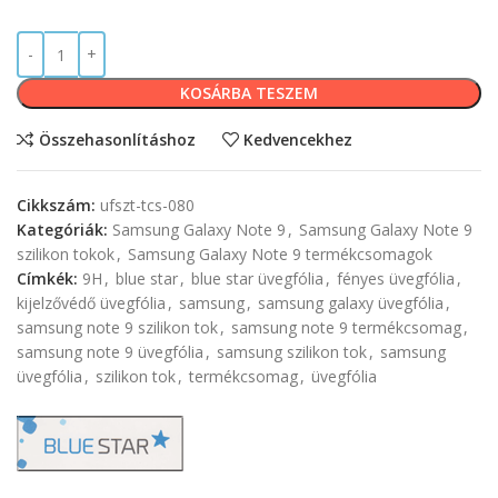
KOSÁRBA TESZEM
Összehasonlításhoz
Kedvencekhez
Cikkszám:
ufszt-tcs-080
Kategóriák:
Samsung Galaxy Note 9
,
Samsung Galaxy Note 9
szilikon tokok
,
Samsung Galaxy Note 9 termékcsomagok
Címkék:
9H
,
blue star
,
blue star üvegfólia
,
fényes üvegfólia
,
kijelzővédő üvegfólia
,
samsung
,
samsung galaxy üvegfólia
,
samsung note 9 szilikon tok
,
samsung note 9 termékcsomag
,
samsung note 9 üvegfólia
,
samsung szilikon tok
,
samsung
üvegfólia
,
szilikon tok
,
termékcsomag
,
üvegfólia