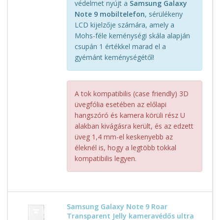
védelmet nyújt a
Samsung Galaxy
Note 9 mobiltelefon
, sérülékeny
LCD kijelzője számára, amely a
Mohs-féle keménységi skála alapján
csupán 1 értékkel marad el a
gyémánt keménységétől!
A tok kompatibilis (case friendly) 3D
üvegfólia esetében az előlapi
hangszóró és kamera körüli rész U
alakban kivágásra került, és az edzett
üveg 1,4 mm-el keskenyebb az
éleknél is, hogy a legtöbb tokkal
kompatibilis legyen.
Samsung Galaxy Note 9 Roar
Transparent Jelly kameravédős ultra