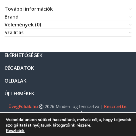
További információk
Brand
Vélemények (0)
Szállítás
ELÉRHETŐSÉGEK
CÉGADATOK
OLDALAK
ÚJ TERMÉKEK
ÜvegFóliák.hu
2026 Minden jog fenntartva |
Készítette:
Gasztro Net Kft.
Weboldalunkon sütiket használunk, melyek célja, hogy teljesebb
szolgáltatást nyújtsunk látogatóink részére.
Részletek