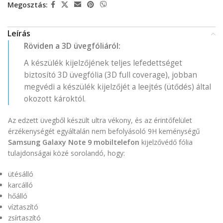
Megosztás:
Leírás
Röviden a 3D üvegfóliáról:
A készülék kijelzőjének teljes lefedettséget
biztosító 3D üvegfólia (3D full coverage), jobban
megvédi a készülék kijelzőjét a leejtés (ütődés) által
okozott károktól.
Az edzett üvegből készült ultra vékony, és az érintőfelület
érzékenységét egyáltalán nem befolyásoló 9H keménységű
Samsung Galaxy Note 9 mobiltelefon
kijelzővédő fólia
tulajdonságai közé sorolandó, hogy:
ütésálló
karcálló
hőálló
víztaszító
zsírtaszító