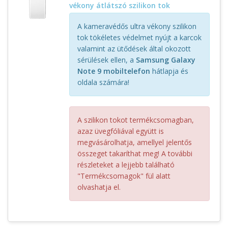
vékony átlátszó szilikon tok
A kameravédős ultra vékony szilikon
tok tökéletes védelmet nyújt a karcok
valamint az ütődések által okozott
sérülések ellen, a
Samsung Galaxy
Note 9 mobiltelefon
hátlapja és
oldala számára!
A szilikon tokot termékcsomagban,
azaz üvegfóliával együtt is
megvásárolhatja, amellyel jelentős
összeget takaríthat meg! A további
részleteket a lejjebb található
"Termékcsomagok" fül alatt
olvashatja el.