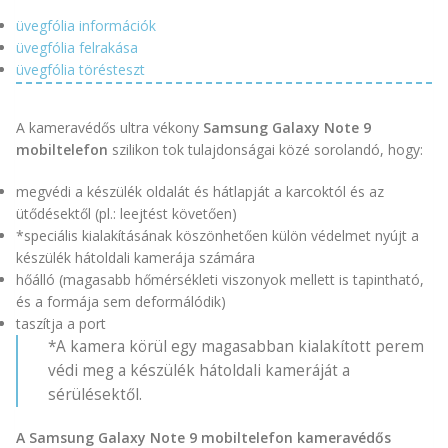
üvegfólia információk
üvegfólia felrakása
üvegfólia törésteszt
A kameravédős ultra vékony
Samsung Galaxy Note 9
mobiltelefon
szilikon tok tulajdonságai közé sorolandó, hogy:
megvédi a készülék oldalát és hátlapját a karcoktól és az
ütődésektől (pl.: leejtést követően)
*speciális kialakításának köszönhetően külön védelmet nyújt a
készülék hátoldali kamerája számára
hőálló (magasabb hőmérsékleti viszonyok mellett is tapintható,
és a formája sem deformálódik)
taszítja a port
*A kamera körül egy magasabban kialakított perem
védi meg a készülék hátoldali kameráját a
sérülésektől.
A Samsung Galaxy Note 9 mobiltelefon kameravédős