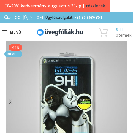
10-20% kedvezmény augusztus 31-ig |
részletek
0
0
FT
Ügyfélszolgálat:
+36 30 8686 351
0
FT
MENÜ
0
termék
-14%
KIEMELT