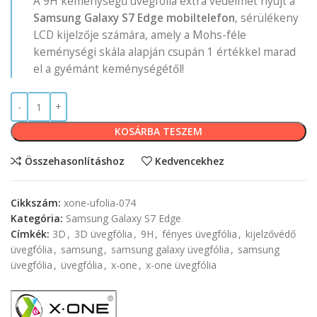
A 9H keménységű üvegfólia extra védelmet nyújt a
Samsung Galaxy S7 Edge mobiltelefon
, sérülékeny
LCD kijelzője számára, amely a Mohs-féle
keménységi skála alapján csupán 1 értékkel marad
el a gyémánt keménységétől!
KOSÁRBA TESZEM
Összehasonlításhoz
Kedvencekhez
Cikkszám:
xone-ufolia-074
Kategória:
Samsung Galaxy S7 Edge
Címkék:
3D
,
3D üvegfólia
,
9H
,
fényes üvegfólia
,
kijelzővédő
üvegfólia
,
samsung
,
samsung galaxy üvegfólia
,
samsung
üvegfólia
,
üvegfólia
,
x-one
,
x-one üvegfólia