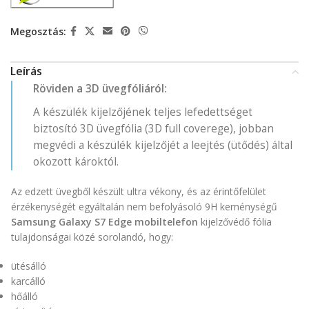
Megosztás:
Leírás
Röviden a 3D üvegfóliáról:
A készülék kijelzőjének teljes lefedettséget
biztosító 3D üvegfólia (3D full coverege), jobban
megvédi a készülék kijelzőjét a leejtés (ütődés) által
okozott károktól.
Az edzett üvegből készült ultra vékony, és az érintőfelület
érzékenységét egyáltalán nem befolyásoló 9H keménységű
Samsung Galaxy S7 Edge mobiltelefon
kijelzővédő fólia
tulajdonságai közé sorolandó, hogy:
ütésálló
karcálló
hőálló