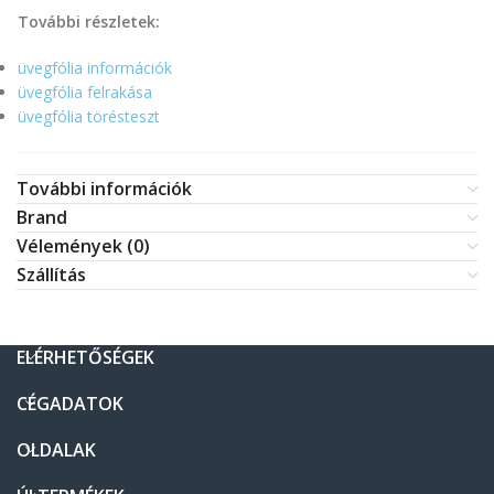
További részletek:
üvegfólia információk
üvegfólia felrakása
üvegfólia törésteszt
További információk
Brand
Vélemények (0)
Szállítás
ELÉRHETŐSÉGEK
CÉGADATOK
OLDALAK