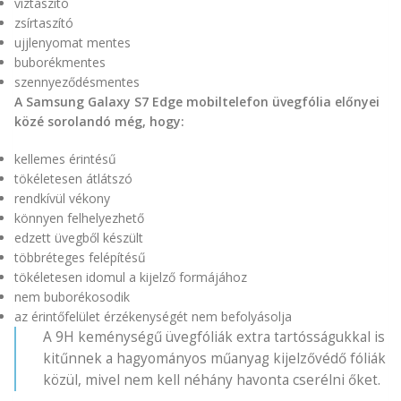
víztaszító
zsírtaszító
ujjlenyomat mentes
buborékmentes
szennyeződésmentes
A Samsung Galaxy S7 Edge mobiltelefon üvegfólia előnyei
közé sorolandó még, hogy:
kellemes érintésű
tökéletesen átlátszó
rendkívül vékony
könnyen felhelyezhető
edzett üvegből készült
többréteges felépítésű
tökéletesen idomul a kijelző formájához
nem buborékosodik
az érintőfelület érzékenységét nem befolyásolja
A 9H keménységű üvegfóliák extra tartósságukkal is
kitűnnek a hagyományos műanyag kijelzővédő fóliák
közül, mivel nem kell néhány havonta cserélni őket.