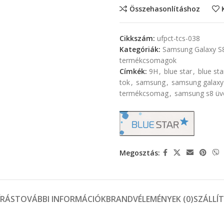
Összehasonlításhoz
Cikkszám:
ufpct-tcs-038
Kategóriák:
Samsung Galaxy S
termékcsomagok
Címkék:
9H
,
blue star
,
blue sta
tok
,
samsung
,
samsung galaxy 
termékcsomag
,
samsung s8 üve
Megosztás:
ÍRÁS
TOVÁBBI INFORMÁCIÓK
BRAND
VÉLEMÉNYEK (0)
SZÁLLÍ