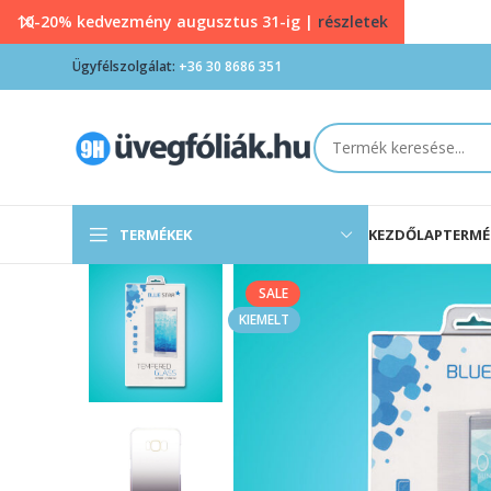
10-20% kedvezmény augusztus 31-ig |
részletek
Ügyfélszolgálat:
+36 30 8686 351
TERMÉKEK
KEZDŐLAP
TERMÉ
SALE
KIEMELT