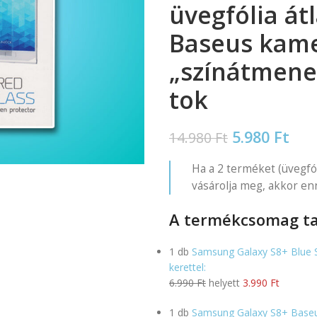
üvegfólia átl
Baseus kam
„színátmenet
tok
5.980
Ft
14.980
Ft
Ha a 2 terméket (üvegfó
vásárolja meg, akkor en
A termékcsomag ta
1 db
Samsung Galaxy S8+ Blue St
kerettel:
6.990 Ft
helyett
3.990 Ft
1 db
Samsung Galaxy S8+ Baseus