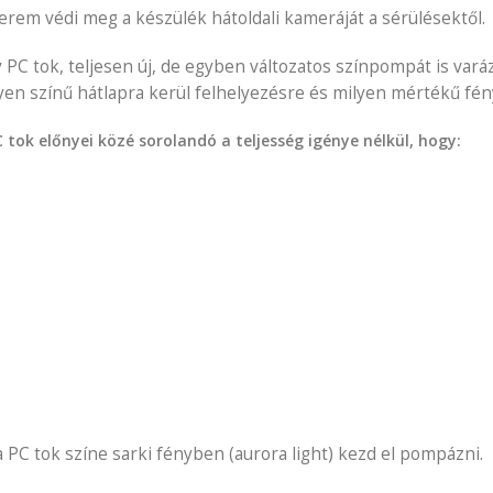
rem védi meg a készülék hátoldali kameráját a sérülésektől.
C tok, teljesen új, de egyben változatos színpompát is vará
yen színű hátlapra kerül felhelyezésre és milyen mértékű fény
ok előnyei közé sorolandó a teljesség igénye nélkül, hogy:
a PC tok színe sarki fényben (aurora light) kezd el pompázni.