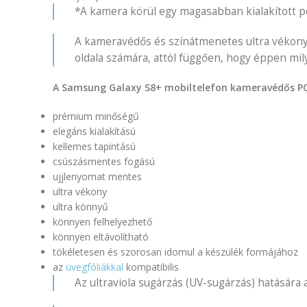
*A kamera körül egy magasabban kialakított pe
A kameravédős és színátmenetes ultra vékony P
oldala számára, attól függően, hogy éppen mil
A Samsung Galaxy S8+ mobiltelefon kameravédős PC t
prémium minőségű
elegáns kialakítású
kellemes tapintású
csúszásmentes fogású
ujjlenyomat mentes
ultra vékony
ultra könnyű
könnyen felhelyezhető
könnyen eltávolítható
tökéletesen és szorosan idomul a készülék formájához
az
üvegfóliákkal
kompatibilis
Az ultraviola sugárzás (UV-sugárzás) hatására 