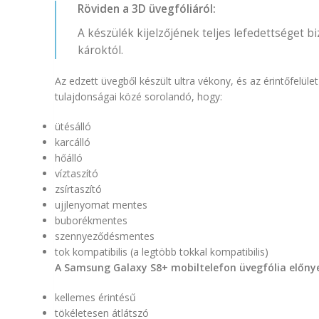
Röviden a 3D üvegfóliáról:
A készülék kijelzőjének teljes lefedettséget bi
károktól.
Az edzett üvegből készült ultra vékony, és az érintőfel
tulajdonságai közé sorolandó, hogy:
ütésálló
karcálló
hőálló
víztaszító
zsírtaszító
ujjlenyomat mentes
buborékmentes
szennyeződésmentes
tok kompatibilis (a legtöbb tokkal kompatibilis)
A Samsung Galaxy S8+ mobiltelefon üvegfólia előny
kellemes érintésű
tökéletesen átlátszó