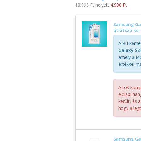
10.990 Ft
helyett
4.990 Ft
Samsung Gala
átlátszó ke
A 9H kemén
Galaxy S8
amely a Mo
értékkel m
A tok kompa
előlapi ha
került, és 
hogy a legt
Samsung Gal