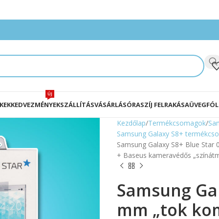
ÚJ
KEK
KEDVEZMÉNYEK
SZÁLLÍTÁS
VÁSÁRLÁS
ÓRASZÍJ FELRAKÁSA
ÜVEGFÓL
Kezdőlap
Termékcsomagok
Sa
Samsung Galaxy S8+ termékcs
Samsung Galaxy S8+ Blue Star 0,
+ Baseus kameravédős „színátme
Samsung Gal
mm „tok kom