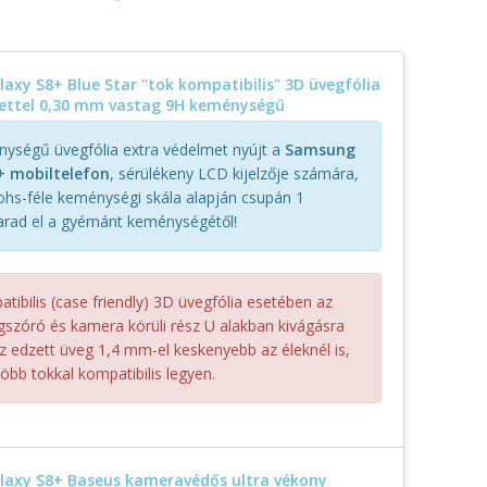
xy S8+ Blue Star "tok kompatibilis" 3D üvegfólia
rettel 0,30 mm vastag 9H keménységű
ységű üvegfólia extra védelmet nyújt a
Samsung
+ mobiltelefon
, sérülékeny LCD kijelzője számára,
hs-féle keménységi skála alapján csupán 1
arad el a gyémánt keménységétől!
tibilis (case friendly) 3D üvegfólia esetében az
ngszóró és kamera körüli rész U alakban kivágásra
az edzett üveg 1,4 mm-el keskenyebb az éleknél is,
öbb tokkal kompatibilis legyen.
axy S8+ Baseus kameravédős ultra vékony