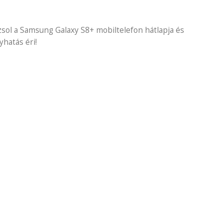
zsol a Samsung Galaxy S8+ mobiltelefon hátlapja és
hatás éri!