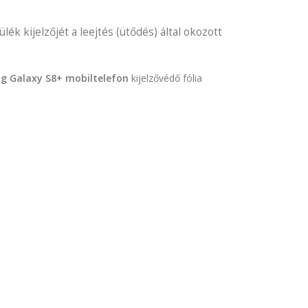
ék kijelzőjét a leejtés (ütődés) által okozott
 Galaxy S8+ mobiltelefon
kijelzővédő fólia