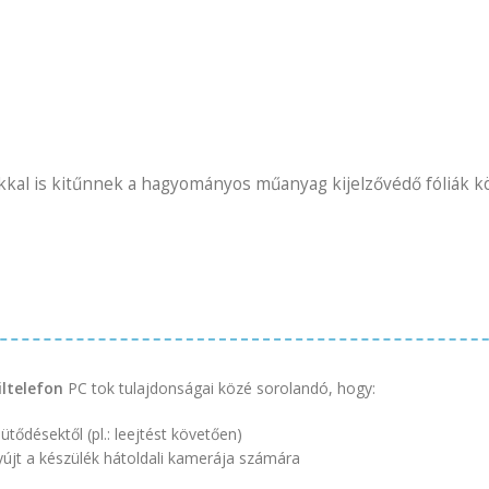
kal is kitűnnek a hagyományos műanyag kijelzővédő fóliák köz
ltelefon
PC tok tulajdonságai közé sorolandó, hogy:
ütődésektől (pl.: leejtést követően)
yújt a készülék hátoldali kamerája számára