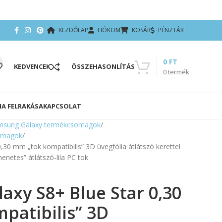
KEZDŐLAP
FIÓKOM
KOSÁR
PÉNZTÁR
0
FT
KEDVENCEK
ÖSSZEHASONLÍTÁS
0
termék
IA FELRAKÁSA
KAPCSOLAT
msung Galaxy termékcsomagok
omagok
30 mm „tok kompatibilis” 3D üvegfólia átlátszó kerettel
netes” átlátszó-lila PC tok
axy S8+ Blue Star 0,30
patibilis” 3D