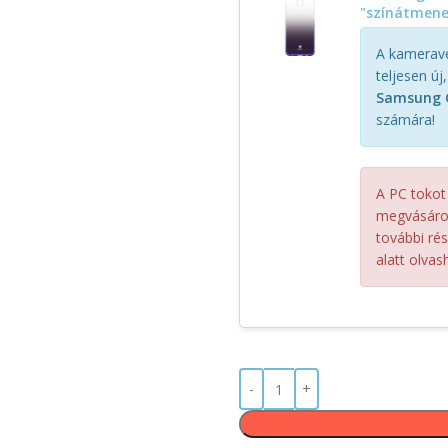
"színátmenet
A kameravé
teljesen új
Samsung G
számára!
A PC tokot
megvásárol
további ré
alatt olvash