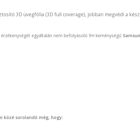
ztosító 3D üvegfólia (3D full coverage), jobban megvédi a készül
ület érzékenységét egyáltalán nem befolyásoló 9H keménységű
Samsung
ei közé sorolandó még, hogy: