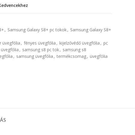
Kedvencekhez
8+
,
Samsung Galaxy S8+ pc tokok
,
Samsung Galaxy S8+
r üvegfólia
,
fényes üvegfólia
,
kijelzővédő üvegfólia
,
pc
üvegfólia
,
samsung s8 pc tok
,
samsung s8
gfólia
,
samsung üvegfólia
,
termékcsomag
,
üvegfólia
TÁS