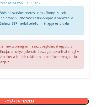
es" átlátszó-lila PC tok
dős és színátmenetes ultra vékony PC tok,
, de egyben változatos színpompát is varázsol a
alaxy S8+ mobiltelefon
hátlapja és oldala
 termékcsomagban, azaz üvegfóliával együtt is
hatja, amellyel jelentős összeget takaríthat meg! A
szleteket a lejjebb található "Termékcsomagok" fül
atja el.
KOSÁRBA TESZEM