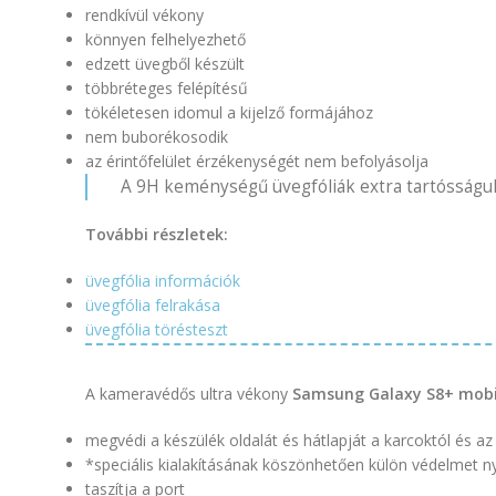
rendkívül vékony
könnyen felhelyezhető
edzett üvegből készült
többréteges felépítésű
tökéletesen idomul a kijelző formájához
nem buborékosodik
az érintőfelület érzékenységét nem befolyásolja
A 9H keménységű üvegfóliák extra tartósságuk
További részletek:
üvegfólia információk
üvegfólia felrakása
üvegfólia törésteszt
A kameravédős ultra vékony
Samsung Galaxy S8+ mobi
megvédi a készülék oldalát és hátlapját a karcoktól és az 
*speciális kialakításának köszönhetően külön védelmet n
taszítja a port