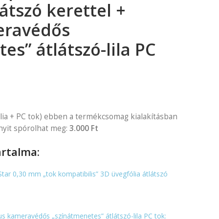
átszó kerettel +
eravédős
es” átlátszó-lila PC
lia + PC tok) ebben a termékcsomag kialakításban
nyit spórolhat meg:
3.000 Ft
rtalma:
ar 0,30 mm „tok kompatibilis” 3D üvegfólia átlátszó
 kameravédős „színátmenetes” átlátszó-lila PC tok: