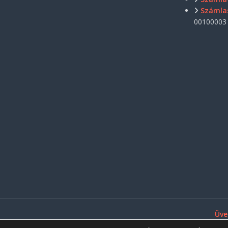
Számla
00100003
Üve