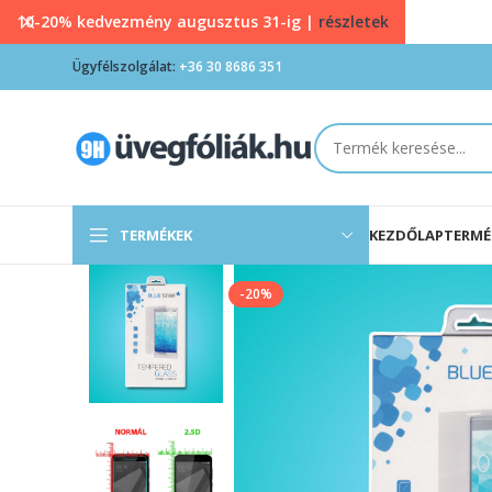
10-20% kedvezmény augusztus 31-ig |
részletek
Ügyfélszolgálat:
+36 30 8686 351
TERMÉKEK
KEZDŐLAP
TERMÉ
-20%