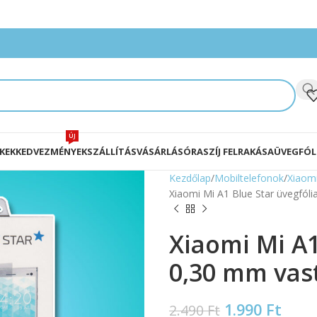
ÚJ
KEK
KEDVEZMÉNYEK
SZÁLLÍTÁS
VÁSÁRLÁS
ÓRASZÍJ FELRAKÁSA
ÜVEGFÓL
Kezdőlap
Mobiltelefonok
Xiaom
Xiaomi Mi A1 Blue Star üvegfó
Xiaomi Mi A1
0,30 mm vas
1.990
Ft
2.490
Ft