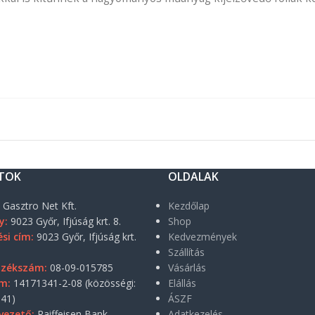
TOK
OLDALAK
:
Gasztro Net Kft.
Kezdőlap
y:
9023 Győr, Ifjúság krt. 8.
Shop
si cím:
9023 Győr, Ifjúság krt.
Kedvezmények
Szállítás
yzékszám:
08-09-015785
Vásárlás
m:
14171341-2-08 (közösségi:
Elállás
41)
ÁSZF
vezető:
Raiffeisen Bank
Adatkezelés