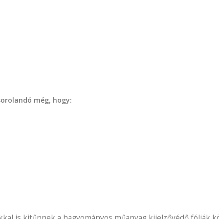
 sorolandó még, hogy:
kal is kitűnnek a hagyományos műanyag kijelzővédő fóliák köz