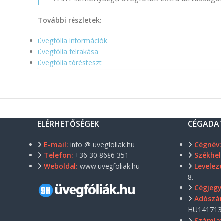
További részletek:
üvegfólia információk
üvegfólia felrakása
üvegfólia törésteszt
ELÉRHETŐSÉGEK
CÉGADA
E-mail:
info @ uvegfoliak.hu
Cégnév
Telefon:
+36 30 8686 351
Székhel
Weboldal:
www.uvegfoliak.hu
Levelezé
8.
Cégjeg
Adószá
HU141713
Számla