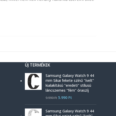
ÚJ TERMÉKEK
Samsung Galaxy Watch 9 44
mm Sikai fekete színű "ívelt"
kialakítású "eredeti" stílusú
láncszemes "fém" óraszíj
5.990
Ft
9.990
Ft
Samsung Galaxy Watch 9 44
mm Sikai ezüst színű "ívelt"