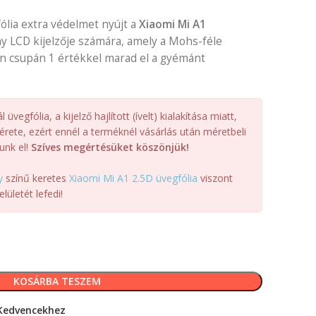
lia extra védelmet nyújt a
Xiaomi Mi A1
ny LCD kijelzője számára, amely a Mohs-féle
n csupán 1 értékkel marad el a gyémánt
üvegfólia, a kijelző hajlított (ívelt) kialakítása miatt,
érete, ezért ennél a terméknél vásárlás után méretbeli
unk el!
Szíves megértésüket köszönjük!
y
színű keretes
Xiaomi Mi A1 2.5D üvegfólia
viszont
elületét lefedi!
KOSÁRBA TESZEM
Kedvencekhez