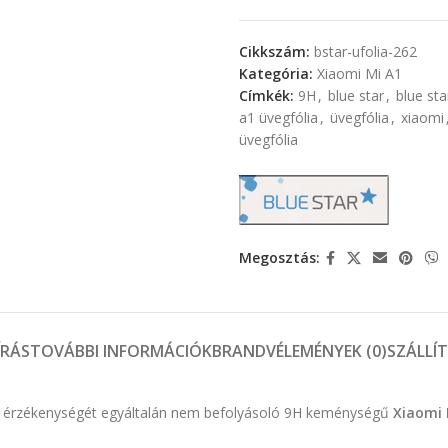
Cikkszám:
bstar-ufolia-262
Kategória:
Xiaomi Mi A1
Címkék:
9H
,
blue star
,
blue sta
a1 üvegfólia
,
üvegfólia
,
xiaomi
üvegfólia
Megosztás:
ÍRÁS
TOVÁBBI INFORMÁCIÓK
BRAND
VÉLEMÉNYEK (0)
SZÁLLÍ
ület érzékenységét egyáltalán nem befolyásoló 9H keménységű
Xiaomi 