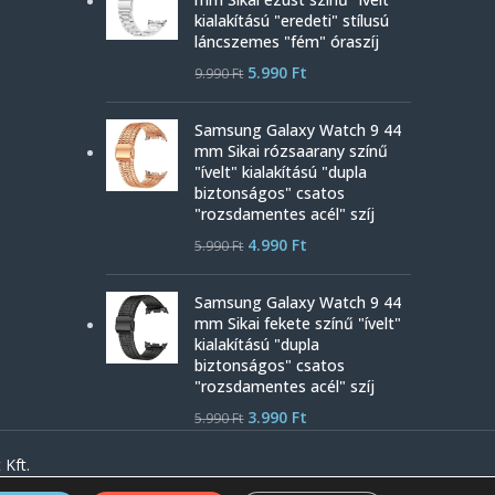
kialakítású "eredeti" stílusú
láncszemes "fém" óraszíj
5.990
Ft
9.990
Ft
Samsung Galaxy Watch 9 44
mm Sikai rózsaarany színű
"ívelt" kialakítású "dupla
biztonságos" csatos
"rozsdamentes acél" szíj
4.990
Ft
5.990
Ft
Samsung Galaxy Watch 9 44
mm Sikai fekete színű "ívelt"
kialakítású "dupla
biztonságos" csatos
"rozsdamentes acél" szíj
3.990
Ft
5.990
Ft
Kft.