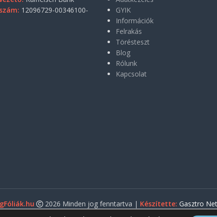
szám:
12096729-00346100-
GYIK
Információk
Felrakás
Törésteszt
Blog
Rólunk
Kapcsolat
gFóliák.hu
2026 Minden jog fenntartva |
Készítette:
Gasztro Net 