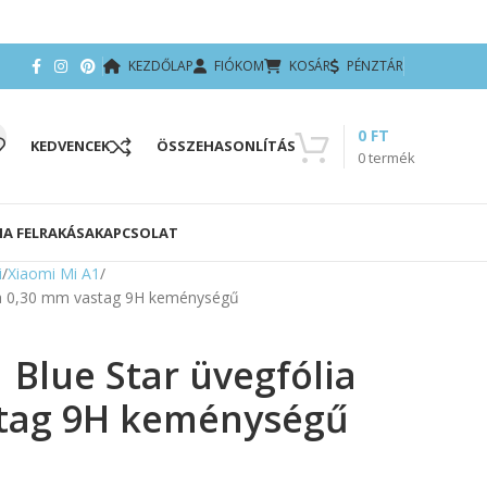
KEZDŐLAP
FIÓKOM
KOSÁR
PÉNZTÁR
0
FT
KEDVENCEK
ÖSSZEHASONLÍTÁS
0
termék
IA FELRAKÁSA
KAPCSOLAT
i
Xiaomi Mi A1
lia 0,30 mm vastag 9H keménységű
 Blue Star üvegfólia
tag 9H keménységű