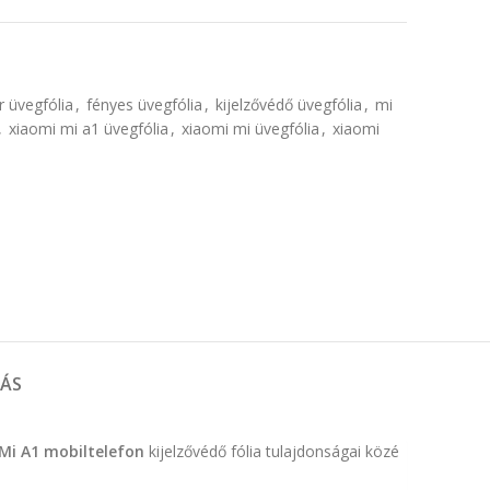
r üvegfólia
,
fényes üvegfólia
,
kijelzővédő üvegfólia
,
mi
,
xiaomi mi a1 üvegfólia
,
xiaomi mi üvegfólia
,
xiaomi
TÁS
Mi A1 mobiltelefon
kijelzővédő fólia tulajdonságai közé