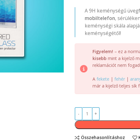
A 9H keménységű üvegfó
mobiltelefon
, sérüléke
keménységi skála alapjá
keménységétől!
Figyelem!
– ez a normál 
kisebb
mint a kijelző m
reklamációt nem fogad
A
fekete
|
fehér
|
aran
már a kijelző teljes sík f
Összehasonlításhoz