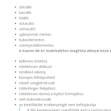
ütésálló
karcálló
hőálló
víztaszító
zsírtaszító
ujjlenyomat mentes
buborékmentes
szennyeződésmentes
A Xiaomi Mi A1 mobiltelefon üvegfólia előnyei közé
kellemes érintésű
tökéletesen átlátszó
rendkívül vékony
könnyen felhelyezhető
edzett üvegből készült
többréteges felépítésű
tökéletesen idomul a kijelző formájához
nem buborékosodik
az érintőfelület érzékenységét nem befolyásolja
A 9H keménységű üvegfóliák extra tartósságuk