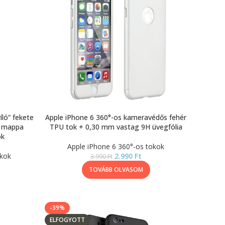
íló” fekete
Apple iPhone 6 360°-os kameravédős fehér
/ mappa
TPU tok + 0,30 mm vastag 9H üvegfólia
ok
Apple iPhone 6 360°-os tokok
okok
2.990
Ft
3.990
Ft
TOVÁBB OLVASOM
-39%
ELFOGYOTT