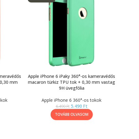
ameravédős
Apple iPhone 6 iPaky 360°-os kameravédős
 0,30 mm
macaron türkiz TPU tok + 0,30 mm vastag
9H üvegfólia
okok
Apple iPhone 6 360°-os tokok
5.490
Ft
6.490
Ft
TOVÁBB OLVASOM