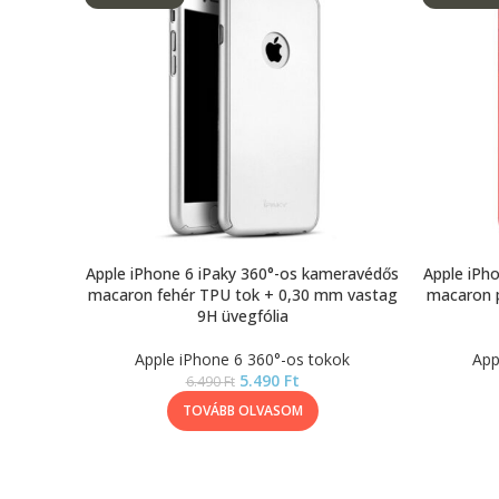
Apple iPhone 6 iPaky 360°-os kameravédős
Apple iPh
macaron fehér TPU tok + 0,30 mm vastag
macaron p
9H üvegfólia
Apple iPhone 6 360°-os tokok
App
5.490
Ft
6.490
Ft
TOVÁBB OLVASOM