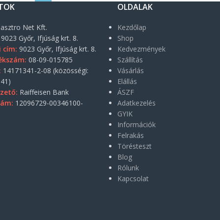
TOK
OLDALAK
asztro Net Kft.
Kezdőlap
9023 Győr, Ifjúság krt. 8.
Shop
i cím:
9023 Győr, Ifjúság krt. 8.
Kedvezmények
ékszám:
08-09-015785
Szállítás
:
14171341-2-08 (közösségi:
Vásárlás
41)
Elállás
zető:
Raiffeisen Bank
ÁSZF
zám:
12096729-00346100-
Adatkezelés
GYIK
Információk
Felrakás
Törésteszt
Blog
Rólunk
Kapcsolat