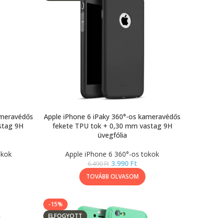
ameravédős
Apple iPhone 6 iPaky 360°-os kameravédős
stag 9H
fekete TPU tok + 0,30 mm vastag 9H
üvegfólia
okok
Apple iPhone 6 360°-os tokok
3.990
Ft
6.490
Ft
TOVÁBB OLVASOM
-15%
ELFOGYOTT