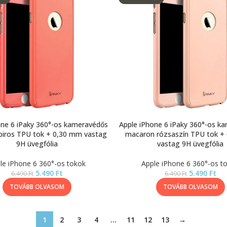
one 6 iPaky 360°-os kameravédős
Apple iPhone 6 iPaky 360°-os k
iros TPU tok + 0,30 mm vastag
macaron rózsaszín TPU tok +
9H üvegfólia
vastag 9H üvegfólia
le iPhone 6 360°-os tokok
Apple iPhone 6 360°-os t
5.490
Ft
5.490
Ft
6.490
Ft
6.490
Ft
TOVÁBB OLVASOM
TOVÁBB OLVASOM
1
2
3
4
…
11
12
13
→