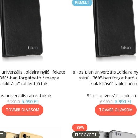
KIEMELT
 univerzális „oldalra nyíló” fekete
8″-os Blun univerzális „oldalra ny
„360°-ban forgatható / mappa
színű „360°-ban forgatható 
ialakítású” tablet bőrtok
kialakítású” tablet bőrt
os univerzális tablet tokok
8"-os univerzális tablet t
5.990
Ft
5.990
Ft
6.990
Ft
6.990
Ft
TOVÁBB OLVASOM
TOVÁBB OLVASOM
-39%
TT
ELFOGYOTT