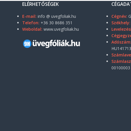
ELÉRHETŐSÉGEK
CÉGADA
E-mail:
info @ uvegfoliak.hu
Cégnév:
G
Telefon:
+36 30 8686 351
Székhely:
Weboldal:
www.uvegfoliak.hu
Levelezés
Cégjegyz
Adószám
HU141713
Számlave
Számlas
00100003