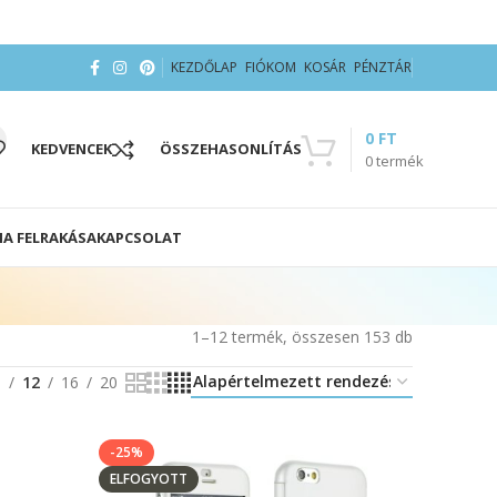
KEZDŐLAP
FIÓKOM
KOSÁR
PÉNZTÁR
0
FT
KEDVENCEK
ÖSSZEHASONLÍTÁS
0
termék
IA FELRAKÁSA
KAPCSOLAT
1–12 termék, összesen 153 db
8
12
16
20
-25%
ELFOGYOTT