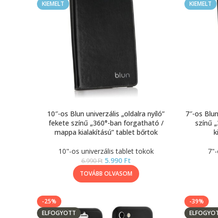
KIEMELT
KIEMELT
10″-os Blun univerzális „oldalra nyíló”
7″-os Blun
fekete színű „360°-ban forgatható /
színű 
mappa kialakítású” tablet bőrtok
k
10"-os univerzális tablet tokok
7"-
5.990
Ft
6.990
Ft
TOVÁBB OLVASOM
-25%
-39%
ELFOGYOTT
ELFOGYO