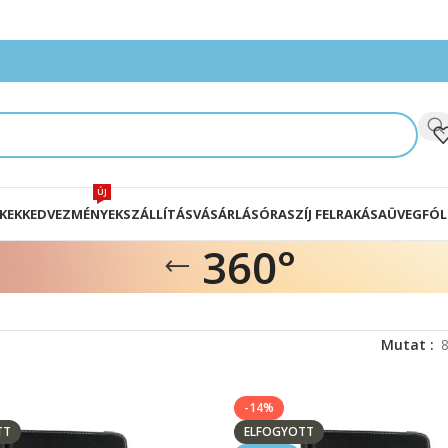
ÚJ
KEK
KEDVEZMÉNYEK
SZÁLLÍTÁS
VÁSÁRLÁS
ÓRASZÍJ FELRAKÁSA
ÜVEGFÓL
360°
Mutat
-14%
TT
ELFOGYOTT