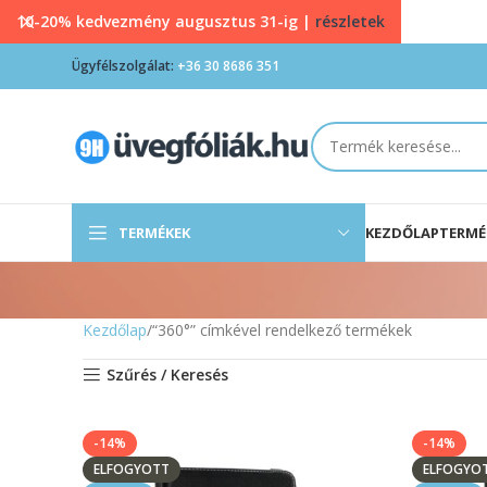
10-20% kedvezmény augusztus 31-ig |
részletek
Ügyfélszolgálat:
+36 30 8686 351
TERMÉKEK
KEZDŐLAP
TERMÉ
Kezdőlap
“360°” címkével rendelkező termékek
Szűrés / Keresés
-14%
-14%
ELFOGYOTT
ELFOGYO