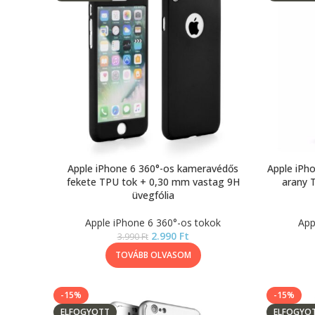
Apple iPhone 6 360°-os kameravédős
Apple iPh
fekete TPU tok + 0,30 mm vastag 9H
arany 
üvegfólia
Apple iPhone 6 360°-os tokok
App
2.990
Ft
3.990
Ft
TOVÁBB OLVASOM
-15%
-15%
ELFOGYOTT
ELFOGYO