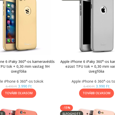
one 6 iPaky 360°-os kameravédős
Apple iPhone 6 iPaky 360°-os k
TPU tok + 0,30 mm vastag 9H
ezüst TPU tok + 0,30 mm va
üvegfólia
üvegfólia
le iPhone 6 360°-os tokok
Apple iPhone 6 360°-os t
3.990
Ft
3.990
Ft
6.490
Ft
6.490
Ft
TOVÁBB OLVASOM
TOVÁBB OLVASOM
-15%
TT
ELFOGYOTT