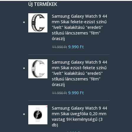
ÚJ TERMÉKEK
Samsung Galaxy Watch 9 44
mm Sikai fekete-ezüst színű
"ívelt" kialakítású "eredeti"
stílusú láncszemes "fém"
óraszíj
9.990
Ft
11.990
Ft
Samsung Galaxy Watch 9 44
mm Sikai ezüst-fekete színű
"ívelt" kialakítású "eredeti"
stílusú láncszemes "fém"
óraszíj
9.990
Ft
11.990
Ft
Samsung Galaxy Watch 9 44
mm Sikai üvegfólia 0,20 mm
vastag 9H keménységű (3
db)