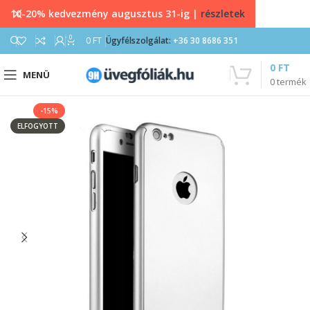
10-20% kedvezmény augusztus 31-ig |
részletek
0
0
FT
Ügyfélszolgálat:
+36 30 8686 351
0
FT
MENÜ
0
termék
-15%
ELFOGYOTT