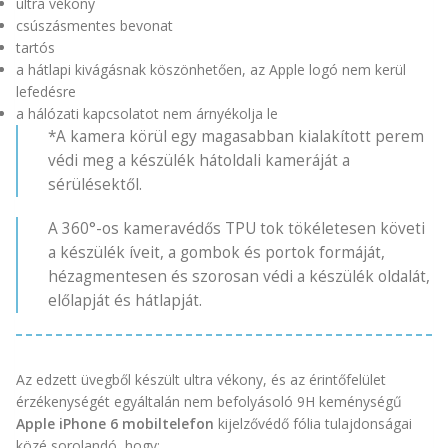
ultra vékony
csúszásmentes bevonat
tartós
a hátlapi kivágásnak köszönhetően, az Apple logó nem kerül
lefedésre
a hálózati kapcsolatot nem árnyékolja le
*A kamera körül egy magasabban kialakított perem
védi meg a készülék hátoldali kameráját a
sérülésektől.
A 360°-os kameravédős TPU tok tökéletesen követi
a készülék íveit, a gombok és portok formáját,
hézagmentesen és szorosan védi a készülék oldalát,
előlapját és hátlapját.
Az edzett üvegből készült ultra vékony, és az érintőfelület
érzékenységét egyáltalán nem befolyásoló 9H keménységű
Apple iPhone 6 mobiltelefon
kijelzővédő fólia tulajdonságai
közé sorolandó, hogy: