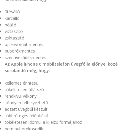
ütésálló
karcálló
hőálló
víztaszító
zsírtaszító
ujjlenyomat mentes
buborékmentes
szennyeződésmentes
Az Apple iPhone 6 mobiltelefon üvegfólia előnyei közé
sorolandó még, hogy:
kellemes érintésű
tökéletesen átlátszó
rendkívül vékony
könnyen felhelyezhető
edzett üvegből készült
többréteges felépítésű
tökéletesen idomul a kijelző formájához
nem buborékosodik