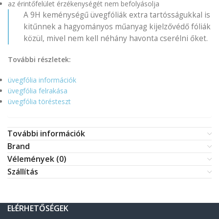
az érintőfelület érzékenységét nem befolyásolja
A 9H keménységű üvegfóliák extra tartósságukkal is
kitűnnek a hagyományos műanyag kijelzővédő fóliák
közül, mivel nem kell néhány havonta cserélni őket.
További részletek:
üvegfólia információk
üvegfólia felrakása
üvegfólia törésteszt
További információk
Brand
Vélemények (0)
Szállítás
ELÉRHETŐSÉGEK