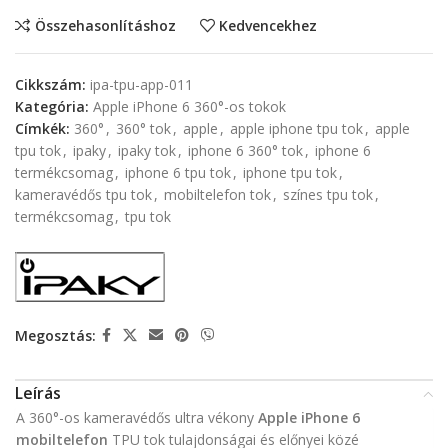
Összehasonlításhoz
Kedvencekhez
Cikkszám:
ipa-tpu-app-011
Kategória:
Apple iPhone 6 360°-os tokok
Címkék:
360°
,
360° tok
,
apple
,
apple iphone tpu tok
,
apple
tpu tok
,
ipaky
,
ipaky tok
,
iphone 6 360° tok
,
iphone 6
termékcsomag
,
iphone 6 tpu tok
,
iphone tpu tok
,
kameravédős tpu tok
,
mobiltelefon tok
,
színes tpu tok
,
termékcsomag
,
tpu tok
Megosztás:
Leírás
A 360°-os kameravédős ultra vékony
Apple iPhone 6
mobiltelefon
TPU tok tulajdonságai és előnyei közé