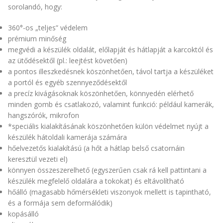
sorolandó, hogy:
360°-os „teljes” védelem
prémium minőség
megvédi a készülék oldalát, előlapját és hátlapját a karcoktól és
az ütődésektől (pl.: leejtést követően)
a pontos illeszkedésnek köszönhetően, távol tartja a készüléket
a portól és egyéb szennyeződésektől
a precíz kivágásoknak köszönhetően, könnyedén elérhető
minden gomb és csatlakozó, valamint funkció: például kamerák,
hangszórók, mikrofon
*speciális kialakításának köszönhetően külön védelmet nyújt a
készülék hátoldali kamerája számára
hőelvezetős kialakítású (a hőt a hátlap belső csatornáin
keresztül vezeti el)
könnyen összeszerelhető (egyszerűen csak rá kell pattintani a
készülék megfelelő oldalára a tokokat) és eltávolítható
hőálló (magasabb hőmérsékleti viszonyok mellett is tapintható,
és a formája sem deformálódik)
kopásálló