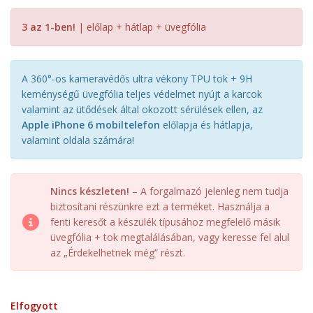
3 az 1-ben!
| előlap + hátlap + üvegfólia
A 360°-os kameravédős ultra vékony TPU tok + 9H
keménységű üvegfólia teljes védelmet nyújt a karcok
valamint az ütődések által okozott sérülések ellen, az
Apple iPhone 6 mobiltelefon
előlapja és hátlapja,
valamint oldala számára!
Nincs készleten!
– A forgalmazó jelenleg nem tudja
biztosítani részünkre ezt a terméket. Használja a
fenti keresőt a készülék típusához megfelelő másik
üvegfólia + tok megtalálásában, vagy keresse fel alul
az „Érdekelhetnek még” részt.
Elfogyott