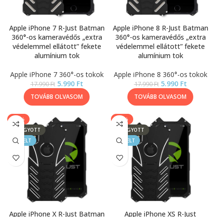
Apple iPhone 7 R-Just Batman
Apple iPhone 8 R-Just Batman
360°-os kameravédős „extra
360°-os kameravédős „extra
védelemmel ellátott” fekete
védelemmel ellátott” fekete
alumínium tok
alumínium tok
Apple iPhone 7 360°-os tokok
Apple iPhone 8 360°-os tokok
5.990
Ft
5.990
Ft
17.990
Ft
17.990
Ft
TOVÁBB OLVASOM
TOVÁBB OLVASOM
-78%
-78%
ELFOGYOTT
ELFOGYOTT
KIEMELT
KIEMELT
Apple iPhone X R-Just Batman
Apple iPhone XS R-Just