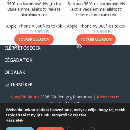
360°-os kameravédős „extra
Batman 360°-os kameravédős
védelemmel ellátott” fekete
„extra védelemmel ellátott”
alumínium tok
fekete alumínium tok
Apple iPhone X 360°-os tokok
Apple iPhone XS 360°-os tokok
3.990
Ft
3.990
Ft
17.990
Ft
17.990
Ft
TOVÁBB OLVASOM
TOVÁBB OLVASOM
ELÉRHETŐSÉGEK
CÉGADATOK
OLDALAK
ÚJ TERMÉKEK
ÜvegFóliák.hu
2026 Minden jog fenntartva |
Készítette:
Gasztro Net Kft.
Weboldalunkon sütiket használunk, melyek célja, hogy teljesebb
szolgáltatást nyújtsunk látogatóink részére.
Részletek
0