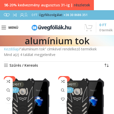
10-20% kedvezmény augusztus 31-ig |
részletek
0
0
FT
Ügyfélszolgálat:
+36 30 8686 351
0
FT
MENÜ
0
termék
alumínium tok
Kezdőlap
“alumínium tok” címkével rendelkező termékek
Mind a(z) 4 találat megjelenítve
Szűrés / Keresés
-67%
-67%
ELFOGYOTT
ELFOGYOTT
KIEMELT
KIEMELT