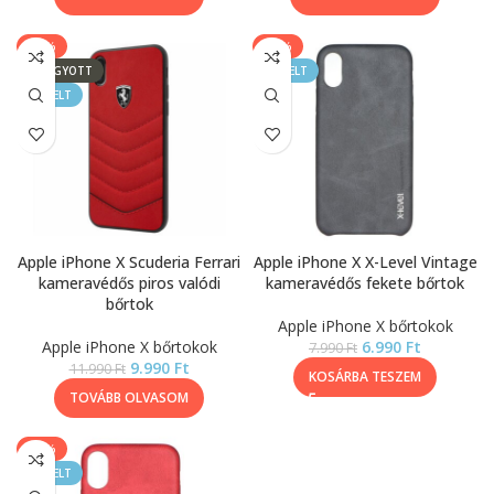
-17%
-13%
ELFOGYOTT
KIEMELT
KIEMELT
Apple iPhone X Scuderia Ferrari
Apple iPhone X X-Level Vintage
kameravédős piros valódi
kameravédős fekete bőrtok
bőrtok
Apple iPhone X bőrtokok
Apple iPhone X bőrtokok
6.990
Ft
7.990
Ft
9.990
Ft
11.990
Ft
KOSÁRBA TESZEM
TOVÁBB OLVASOM
-13%
KIEMELT