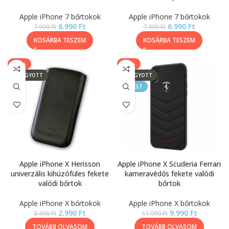
Apple iPhone 7 bőrtokok
Apple iPhone 7 bőrtokok
6.990
Ft
6.990
Ft
7.990
Ft
7.990
Ft
KOSÁRBA TESZEM
KOSÁRBA TESZEM
-14%
-17%
ELFOGYOTT
ELFOGYOTT
KIEMELT
Apple iPhone X Herisson
Apple iPhone X Scuderia Ferrari
univerzális kihúzófüles fekete
kameravédős fekete valódi
valódi bőrtok
bőrtok
Apple iPhone X bőrtokok
Apple iPhone X bőrtokok
2.990
Ft
9.990
Ft
3.490
Ft
11.990
Ft
TOVÁBB OLVASOM
TOVÁBB OLVASOM