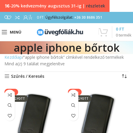
10-20% kedvezmény augusztus 31-ig |
részletek
0
0
FT
Ügyfélszolgálat:
+36 30 8686 351
0
FT
MENÜ
0
termék
apple iphone bőrtok
Kezdőlap
“apple iphone bőrtok” címkével rendelkező termékek
Mind a(z) 9 találat megjelenítve
Szűrés / Keresés
-14%
-14%
ELFOGYOTT
ELFOGYOTT