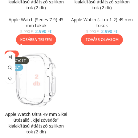
kialakítású átlátszó szilikon
kialakítású átlátszó szilikon
tok (2 db)
tok (2 db)
Apple Watch (Series 7-9) 45
Apple Watch (Ultra 1-2) 49 mm
mm tokok
tokok
2.990
Ft
2.990
Ft
5.990
Ft
5.990
Ft
KOSÁRBA TESZEM
TOVÁBB OLVASOM
-50%
ELFOGYOTT
KIEMELT
Apple Watch Ultra 49 mm Sikai
ütésálló „kijelzővédős”
kialakítású átlátszó szilikon
tok (2 db)