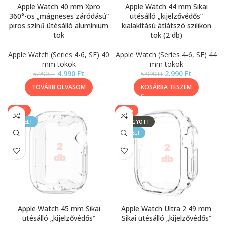
Apple Watch 40 mm Xpro
Apple Watch 44 mm Sikai
360°-os „mágneses záródású”
ütésálló „kijelzővédős”
piros színű ütésálló alumínium
kialakítású átlátszó szilikon
tok
tok (2 db)
Apple Watch (Series 4-6, SE) 40
Apple Watch (Series 4-6, SE) 44
mm tokok
mm tokok
4.990
Ft
2.990
Ft
5.990
Ft
5.990
Ft
TOVÁBB OLVASOM
KOSÁRBA TESZEM
-50%
-50%
KIEMELT
ELFOGYOTT
KIEMELT
Apple Watch 45 mm Sikai
Apple Watch Ultra 2 49 mm
ütésálló „kijelzővédős”
Sikai ütésálló „kijelzővédős”