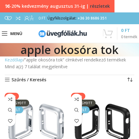
10-20% kedvezmény augusztus 31-ig |
részletek
0
0
FT
Ügyfélszolgálat:
+36 30 8686 351
0
FT
MENÜ
0
termék
apple okosóra tok
Kezdőlap
“apple okosóra tok” címkével rendelkező termékek
Mind a(z) 7 találat megjelenítve
Szűrés / Keresés
-17%
-17%
ELFOGYOTT
ELFOGYOTT
KIEMELT
KIEMELT