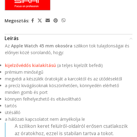
Megosztás:
Leírás
Az
Apple Watch 45 mm okosóra
szilikon tok tulajdonságai és
előnyei közé sorolandó, hogy:
kijelzővédős kialakítású
(a teljes kijelzőt befedi)
prémium minőségű
megvédi a készülék óratokját a karcoktól és az ütődésektől
a precíz kivágásoknak köszönhetően, könnyedén elérhető
minden gomb és port
könnyen felhelyezhető és eltávolítható
tartós
ütésálló
a hálózati kapcsolatot nem árnyékolja le
A szilikon keret felülről-oldalról erősen csatlakozik
az óratokhoz, ezzel is stabilan tartva a tokot.