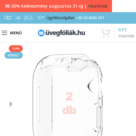
10-20% kedvezmény augusztus 31-ig |
részletek
0
0
FT
Ügyfélszolgálat:
+36 30 8686 351
0
FT
MENÜ
0
termék
-50%
KIEMELT