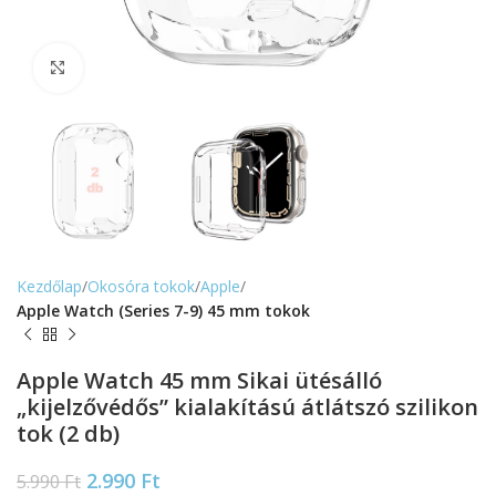
Nagyítás
Kezdőlap
Okosóra tokok
Apple
Apple Watch (Series 7-9) 45 mm tokok
Apple Watch 45 mm Sikai ütésálló
„kijelzővédős” kialakítású átlátszó szilikon
tok (2 db)
2.990
Ft
5.990
Ft