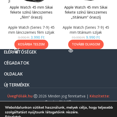
Apple Watch 45 mm Sikai
Apple Watch 45 mm Sikai
fekete színű láncszemes
fekete színű láncszemes
„fém” óraszíj
„titánium” óraszíj
Apple Watch (Series 7-9) 45
Apple Watch (Series 7-9) 45
mm láncszemes fém szíjak
mm titánium szíjak
3.990
Ft
9.990
Ft
9.990
Ft
19.990
Ft
KOSÁRBA TESZEM
TOVÁBB OLVASOM
ELÉRHETŐSÉGEK
CÉGADATOK
OLDALAK
ÚJ TERMÉKEK
ÜvegFóliák.hu
2026 Minden jog fenntartva |
Készítette:
Gasztro Net Kft.
Weboldalunkon sütiket használunk, melyek célja, hogy teljesebb
szolgáltatást nyújtsunk látogatóink részére.
Részletek