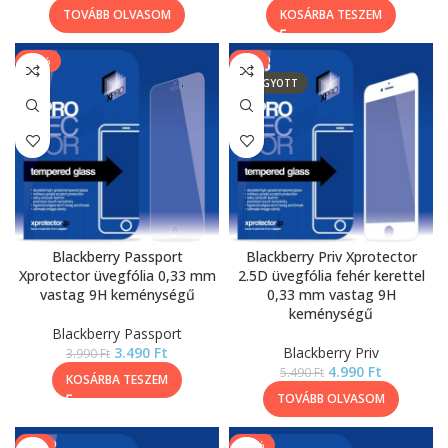
TOVÁBB OLVASOM
KOSÁRBA TESZEM
-13%
-9%
ELFOGYOTT
Blackberry Passport
Blackberry Priv Xprotector
Xprotector üvegfólia 0,33 mm
2.5D üvegfólia fehér kerettel
vastag 9H keménységű
0,33 mm vastag 9H
keménységű
Blackberry Passport
3.490
Ft
Blackberry Priv
3.990
Ft
4.990
Ft
5.490
Ft
KOSÁRBA TESZEM
TOVÁBB OLVASOM
-9%
-13%