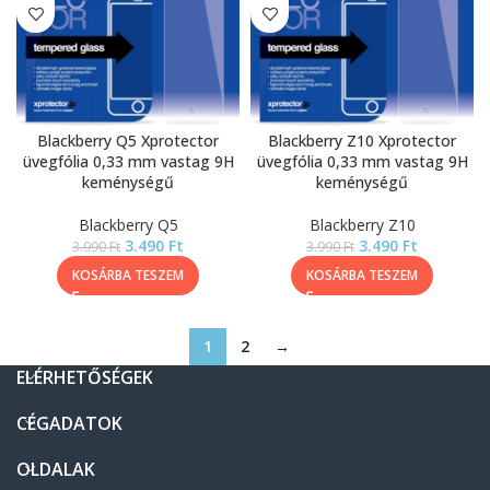
Blackberry Q5 Xprotector
Blackberry Z10 Xprotector
üvegfólia 0,33 mm vastag 9H
üvegfólia 0,33 mm vastag 9H
keménységű
keménységű
Blackberry Q5
Blackberry Z10
3.490
Ft
3.490
Ft
3.990
Ft
3.990
Ft
KOSÁRBA TESZEM
KOSÁRBA TESZEM
1
2
→
ELÉRHETŐSÉGEK
CÉGADATOK
OLDALAK