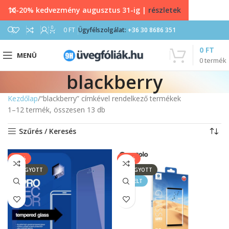
10-20% kedvezmény augusztus 31-ig |
részletek
0
0
FT
Ügyfélszolgálat:
+36 30 8686 351
0
FT
MENÜ
0
termék
blackberry
Kezdőlap
“blackberry” címkével rendelkező termékek
1–12 termék, összesen 13 db
Szűrés / Keresés
-13%
-33%
ELFOGYOTT
ELFOGYOTT
KIEMELT