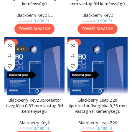
keménységű
mm vastag 9H keménységű
Blackberry Key2 LE
Blackberry Key2
3.490
Ft
3.990
Ft
3.990
Ft
5.990
Ft
TOVÁBB OLVASOM
TOVÁBB OLVASOM
-13%
-13%
ELFOGYOTT
Blackberry Key2 Xprotector
Blackberry Leap Z20
üvegfólia 0,33 mm vastag 9H
Xprotector üvegfólia 0,33 mm
keménységű
vastag 9H keménységű
Blackberry Key2
Blackberry Leap Z20
3.490
Ft
3.490
Ft
3.990
Ft
3.990
Ft