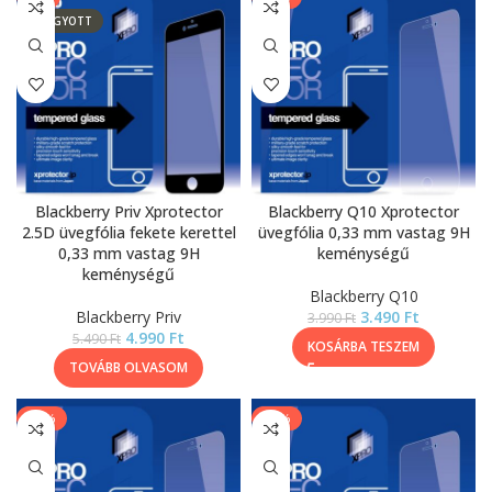
ELFOGYOTT
Blackberry Priv Xprotector
Blackberry Q10 Xprotector
2.5D üvegfólia fekete kerettel
üvegfólia 0,33 mm vastag 9H
0,33 mm vastag 9H
keménységű
keménységű
Blackberry Q10
Blackberry Priv
3.490
Ft
3.990
Ft
4.990
Ft
5.490
Ft
KOSÁRBA TESZEM
TOVÁBB OLVASOM
-13%
-13%