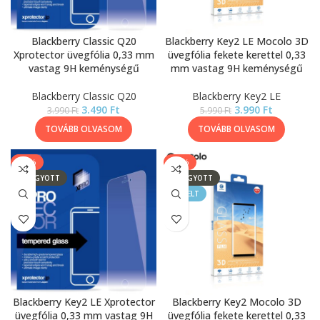
Blackberry Classic Q20
Blackberry Key2 LE Mocolo 3D
Xprotector üvegfólia 0,33 mm
üvegfólia fekete kerettel 0,33
vastag 9H keménységű
mm vastag 9H keménységű
Blackberry Classic Q20
Blackberry Key2 LE
3.490
Ft
3.990
Ft
3.990
Ft
5.990
Ft
TOVÁBB OLVASOM
TOVÁBB OLVASOM
-13%
-33%
ELFOGYOTT
ELFOGYOTT
KIEMELT
Blackberry Key2 LE Xprotector
Blackberry Key2 Mocolo 3D
üvegfólia 0,33 mm vastag 9H
üvegfólia fekete kerettel 0,33