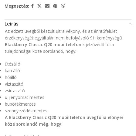
Megosztás:
Leírás
Az edzett üvegből készült ultra vékony, és az érintőfelület
érzékenységét egyáltalán nem befolyásoló 9H keménységű
Blackberry Classic Q20 mobiltelefon
kijelzővédő fólia
tulajdonságai közé sorolandó, hogy:
ütésálló
karcálló
hőálló
víztaszító
zsírtaszító
ujjlenyomat mentes
buborékmentes
szennyeződésmentes
A Blackberry Classic Q20 mobiltelefon üvegfólia előnyei
közé sorolandó még, hogy: