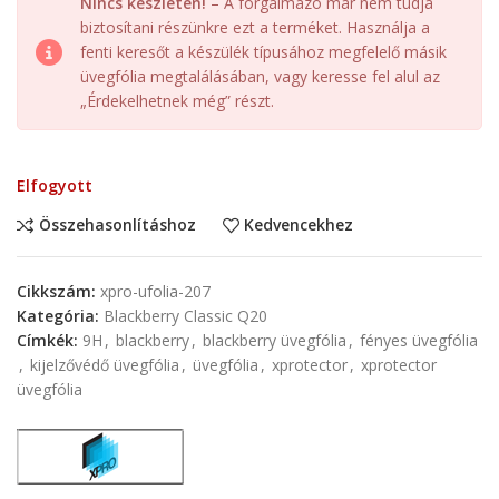
Nincs készleten!
– A forgalmazó már nem tudja
biztosítani részünkre ezt a terméket. Használja a
fenti keresőt a készülék típusához megfelelő másik
üvegfólia megtalálásában, vagy keresse fel alul az
„Érdekelhetnek még” részt.
Elfogyott
Összehasonlításhoz
Kedvencekhez
Cikkszám:
xpro-ufolia-207
Kategória:
Blackberry Classic Q20
Címkék:
9H
,
blackberry
,
blackberry üvegfólia
,
fényes üvegfólia
,
kijelzővédő üvegfólia
,
üvegfólia
,
xprotector
,
xprotector
üvegfólia