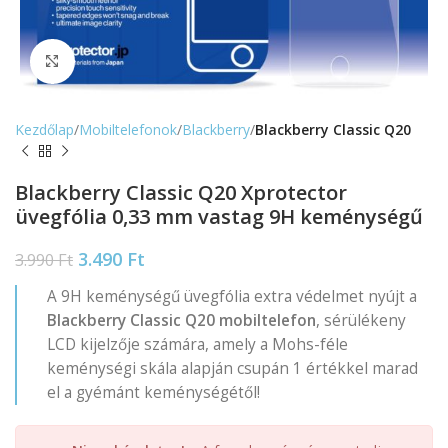
Nagyítás
Kezdőlap
Mobiltelefonok
Blackberry
Blackberry Classic Q20
Blackberry Classic Q20 Xprotector
üvegfólia 0,33 mm vastag 9H keménységű
3.490
Ft
3.990
Ft
A 9H keménységű üvegfólia extra védelmet nyújt a
Blackberry Classic Q20 mobiltelefon
, sérülékeny
LCD kijelzője számára, amely a Mohs-féle
keménységi skála alapján csupán 1 értékkel marad
el a gyémánt keménységétől!