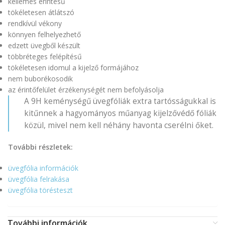
kellemes érintésű
tökéletesen átlátszó
rendkívül vékony
könnyen felhelyezhető
edzett üvegből készült
többréteges felépítésű
tökéletesen idomul a kijelző formájához
nem buborékosodik
az érintőfelület érzékenységét nem befolyásolja
A 9H keménységű üvegfóliák extra tartósságukkal is
kitűnnek a hagyományos műanyag kijelzővédő fóliák
közül, mivel nem kell néhány havonta cserélni őket.
További részletek:
üvegfólia információk
üvegfólia felrakása
üvegfólia törésteszt
További információk