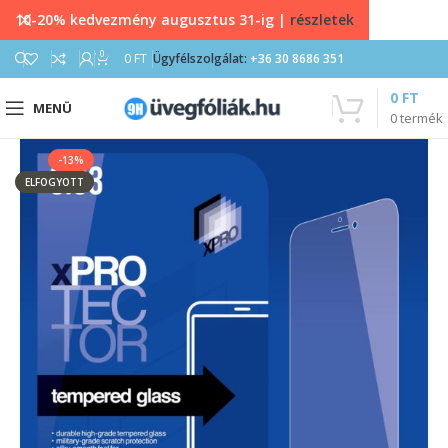
10-20% kedvezmény augusztus 31-ig |
részletek
0
0
FT
Ügyfélszolgálat:
+36 30 8686 351
0
FT
MENÜ
0
termék
-13%
ELFOGYOTT