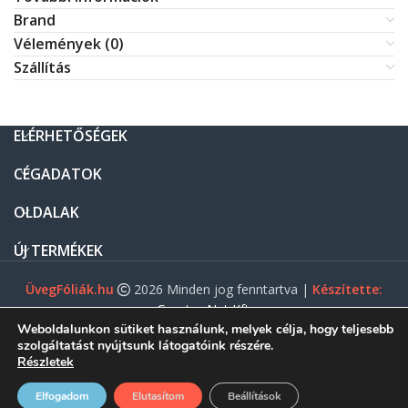
Brand
Vélemények (0)
Szállítás
ELÉRHETŐSÉGEK
CÉGADATOK
OLDALAK
ÚJ TERMÉKEK
ÜvegFóliák.hu
2026 Minden jog fenntartva |
Készítette:
Gasztro Net Kft.
Weboldalunkon sütiket használunk, melyek célja, hogy teljesebb
szolgáltatást nyújtsunk látogatóink részére.
Részletek
0
Elfogadom
Elutasítom
Beállítások