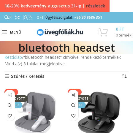
10-20% kedvezmény augusztus 31-ig |
részletek
0
0
FT
Ügyfélszolgálat:
+36 30 8686 351
0
FT
MENÜ
0
termék
bluetooth headset
Kezdőlap
“bluetooth headset” címkével rendelkező termékek
Mind a(z) 8 találat megjelenítve
Szűrés / Keresés
-40%
-40%
ELFOGYOTT
ELFOGYOTT
KIEMELT
KIEMELT