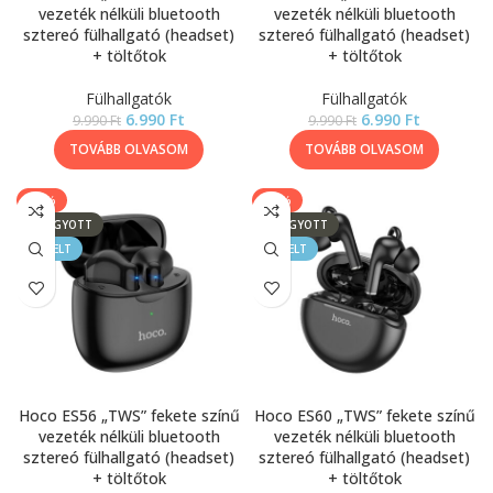
vezeték nélküli bluetooth
vezeték nélküli bluetooth
sztereó fülhallgató (headset)
sztereó fülhallgató (headset)
+ töltőtok
+ töltőtok
Fülhallgatók
Fülhallgatók
6.990
Ft
6.990
Ft
9.990
Ft
9.990
Ft
TOVÁBB OLVASOM
TOVÁBB OLVASOM
-30%
-20%
ELFOGYOTT
ELFOGYOTT
KIEMELT
KIEMELT
Hoco ES56 „TWS” fekete színű
Hoco ES60 „TWS” fekete színű
vezeték nélküli bluetooth
vezeték nélküli bluetooth
sztereó fülhallgató (headset)
sztereó fülhallgató (headset)
+ töltőtok
+ töltőtok