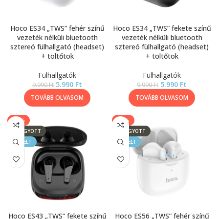
Hoco ES34 „TWS” fehér színű
Hoco ES34 „TWS” fekete színű
vezeték nélküli bluetooth
vezeték nélküli bluetooth
sztereó fülhallgató (headset)
sztereó fülhallgató (headset)
+ töltőtok
+ töltőtok
Fülhallgatók
Fülhallgatók
5.990
Ft
5.990
Ft
9.990
Ft
9.990
Ft
TOVÁBB OLVASOM
TOVÁBB OLVASOM
-30%
-30%
ELFOGYOTT
ELFOGYOTT
KIEMELT
KIEMELT
Hoco ES43 „TWS” fekete színű
Hoco ES56 „TWS” fehér színű