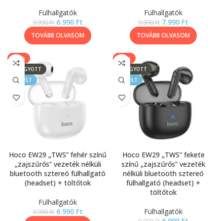
Fülhallgatók
Fülhallgatók
6.990
Ft
7.990
Ft
9.990
Ft
9.990
Ft
TOVÁBB OLVASOM
TOVÁBB OLVASOM
-30%
-30%
ELFOGYOTT
ELFOGYOTT
KIEMELT
KIEMELT
Hoco EW29 „TWS” fehér színű
Hoco EW29 „TWS” fekete
„zajszűrős” vezeték nélküli
színű „zajszűrős” vezeték
bluetooth sztereó fülhallgató
nélküli bluetooth sztereó
(headset) + töltőtok
fülhallgató (headset) +
töltőtok
Fülhallgatók
6.990
Ft
Fülhallgatók
9.990
Ft
6.990
Ft