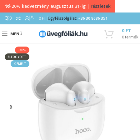
10-20% kedvezmény augusztus 31-ig |
részletek
0
0
FT
Ügyfélszolgálat:
+36 30 8686 351
0
FT
MENÜ
0
termék
-30%
ELFOGYOTT
KIEMELT