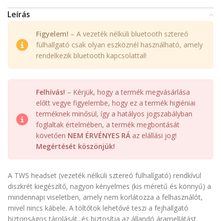
Leírás
Figyelem!
– A vezeték nélküli bluetooth sztereó
fülhallgató csak olyan eszköznél használható, amely
rendelkezik bluetooth kapcsolattal!
Felhívás!
– Kérjük, hogy a termék megvásárlása
előtt vegye figyelembe, hogy ez a termék higiéniai
terméknek minősül, így a hatályos jogszabályban
foglaltak értelmében, a termék megbontását
követően
NEM ÉRVÉNYES RÁ
az elállási jog!
Megértését köszönjük!
A TWS headset (vezeték nélküli sztereó fülhallgató) rendkívül
diszkrét kiegészítő, nagyon kényelmes (kis méretű és könnyű) a
mindennapi viseletben, amely nem korlátozza a felhasználót,
mivel nincs kábele. A töltőtok lehetővé teszi a fejhallgató
biztonságos tárolását, és biztosítja az állandó áramellátást.