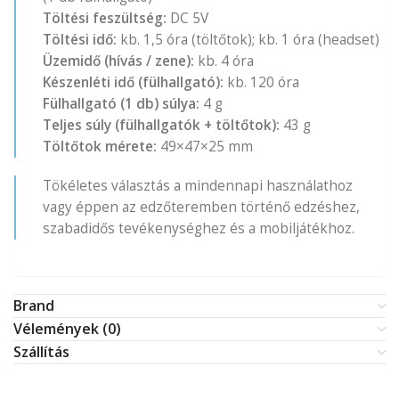
Töltési feszültség:
DC 5V
Töltési idő:
kb. 1,5 óra (töltőtok); kb. 1 óra (headset)
Üzemidő (hívás / zene):
kb. 4 óra
Készenléti idő (fülhallgató):
kb. 120 óra
Fülhallgató (1 db) súlya:
4 g
Teljes súly (fülhallgatók + töltőtok):
43 g
Töltőtok mérete:
49×47×25 mm
Tökéletes választás a mindennapi használathoz
vagy éppen az edzőteremben történő edzéshez,
szabadidős tevékenységhez és a mobiljátékhoz.
Brand
Vélemények (0)
Szállítás