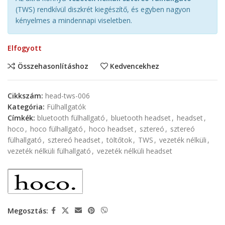
(TWS) rendkívül diszkrét kiegészítő, és egyben nagyon
kényelmes a mindennapi viseletben.
Elfogyott
Összehasonlításhoz
Kedvencekhez
Cikkszám:
head-tws-006
Kategória:
Fülhallgatók
Címkék:
bluetooth fülhallgató
,
bluetooth headset
,
headset
,
hoco
,
hoco fülhallgató
,
hoco headset
,
sztereó
,
sztereó
fülhallgató
,
sztereó headset
,
töltőtok
,
TWS
,
vezeték nélküli
,
vezeték nélküli fülhallgató
,
vezeték nélküli headset
Megosztás: