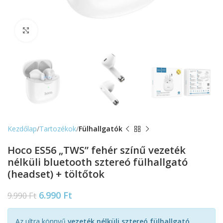
Nagyítás
Kezdőlap
Tartozékok
Fülhallgatók
Hoco ES56 „TWS” fehér színű vezeték
nélküli bluetooth sztereó fülhallgató
(headset) + töltőtok
6.990
Ft
9.990
Ft
Az ultra könnyű
vezeték nélküli sztereó fülhallgató