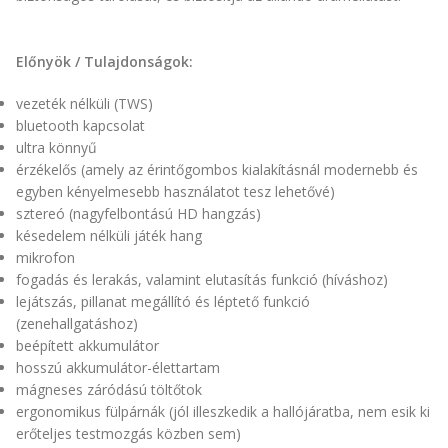
Előnyök / Tulajdonságok:
vezeték nélküli (TWS)
bluetooth kapcsolat
ultra könnyű
érzékelős (amely az érintőgombos kialakításnál modernebb és
egyben kényelmesebb használatot tesz lehetővé)
sztereó (nagyfelbontású HD hangzás)
késedelem nélküli játék hang
mikrofon
fogadás és lerakás, valamint elutasítás funkció (híváshoz)
lejátszás, pillanat megállító és léptető funkció
(zenehallgatáshoz)
beépített akkumulátor
hosszú akkumulátor-élettartam
mágneses záródású töltőtok
ergonomikus fülpárnák (jól illeszkedik a hallójáratba, nem esik ki
erőteljes testmozgás közben sem)