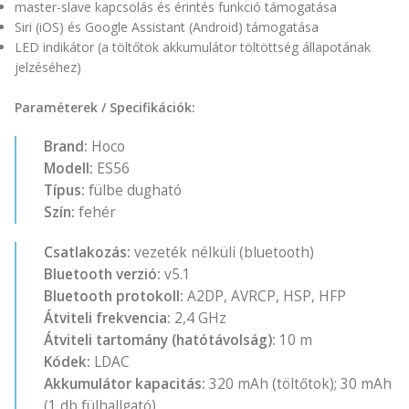
master-slave kapcsolás és érintés funkció támogatása
Siri (iOS) és Google Assistant (Android) támogatása
LED indikátor (a töltőtok akkumulátor töltöttség állapotának
jelzéséhez)
Paraméterek / Specifikációk:
Brand:
Hoco
Modell:
ES56
Típus:
fülbe dugható
Szín:
fehér
Csatlakozás:
vezeték nélküli (bluetooth)
Bluetooth verzió:
v5.1
Bluetooth protokoll:
A2DP, AVRCP, HSP, HFP
Átviteli frekvencia:
2,4 GHz
Átviteli tartomány (hatótávolság):
10 m
Kódek:
LDAC
Akkumulátor kapacitás:
320 mAh (töltőtok); 30 mAh
(1 db fülhallgató)