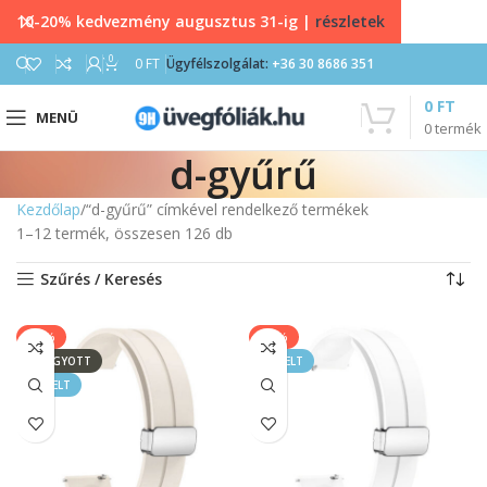
10-20% kedvezmény augusztus 31-ig |
részletek
0
0
FT
Ügyfélszolgálat:
+36 30 8686 351
0
FT
MENÜ
0
termék
d-gyűrű
Kezdőlap
“d-gyűrű” címkével rendelkező termékek
1–12 termék, összesen 126 db
Szűrés / Keresés
-43%
-43%
ELFOGYOTT
KIEMELT
KIEMELT