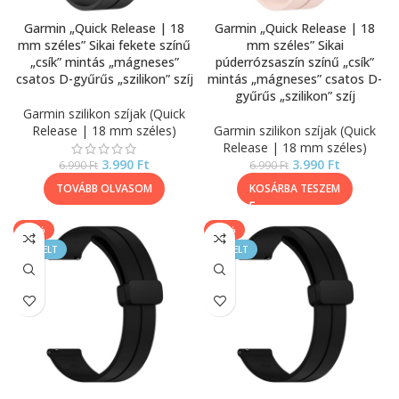
Garmin „Quick Release | 18
Garmin „Quick Release | 18
mm széles” Sikai fekete színű
mm széles” Sikai
„csík” mintás „mágneses”
púderrózsaszín színű „csík”
csatos D-gyűrűs „szilikon” szíj
mintás „mágneses” csatos D-
gyűrűs „szilikon” szíj
Garmin szilikon szíjak (Quick
Release | 18 mm széles)
Garmin szilikon szíjak (Quick
Release | 18 mm széles)
3.990
Ft
3.990
Ft
6.990
Ft
6.990
Ft
TOVÁBB OLVASOM
KOSÁRBA TESZEM
-43%
-43%
KIEMELT
KIEMELT