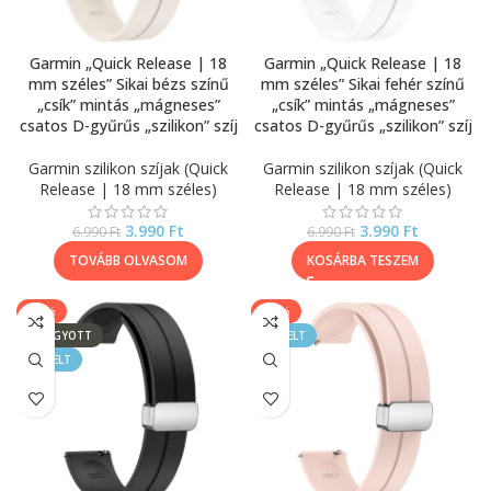
Garmin „Quick Release | 18
Garmin „Quick Release | 18
mm széles” Sikai bézs színű
mm széles” Sikai fehér színű
„csík” mintás „mágneses”
„csík” mintás „mágneses”
csatos D-gyűrűs „szilikon” szíj
csatos D-gyűrűs „szilikon” szíj
Garmin szilikon szíjak (Quick
Garmin szilikon szíjak (Quick
Release | 18 mm széles)
Release | 18 mm széles)
3.990
Ft
3.990
Ft
6.990
Ft
6.990
Ft
TOVÁBB OLVASOM
KOSÁRBA TESZEM
-43%
-43%
ELFOGYOTT
KIEMELT
KIEMELT