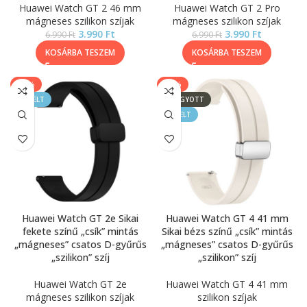
Huawei Watch GT 2 46 mm
Huawei Watch GT 2 Pro
mágneses szilikon szíjak
mágneses szilikon szíjak
3.990
Ft
3.990
Ft
6.990
Ft
6.990
Ft
KOSÁRBA TESZEM
KOSÁRBA TESZEM
-43%
-43%
KIEMELT
ELFOGYOTT
KIEMELT
Huawei Watch GT 2e Sikai
Huawei Watch GT 4 41 mm
fekete színű „csík” mintás
Sikai bézs színű „csík” mintás
„mágneses” csatos D-gyűrűs
„mágneses” csatos D-gyűrűs
„szilikon” szíj
„szilikon” szíj
Huawei Watch GT 2e
Huawei Watch GT 4 41 mm
mágneses szilikon szíjak
szilikon szíjak