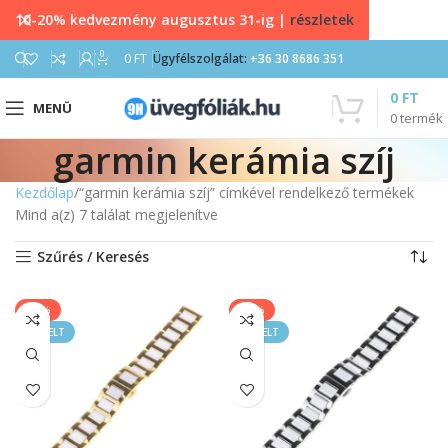
10-20% kedvezmény augusztus 31-ig |
részletek
0
0
FT
Ügyfélszolgálat:
+36 30 8686 351
0
FT
MENÜ
0
termék
garmin kerámia szíj
Kezdőlap
“garmin kerámia szíj” címkével rendelkező termékek
Mind a(z) 7 találat megjelenítve
Szűrés / Keresés
-40%
-40%
KIEMELT
KIEMELT