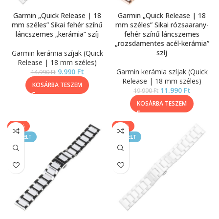
Garmin „Quick Release | 18
Garmin „Quick Release | 18
mm széles” Sikai fehér színű
mm széles” Sikai rózsaarany-
láncszemes „kerámia” szíj
fehér színű láncszemes
„rozsdamentes acél-kerámia”
szíj
Garmin kerámia szíjak (Quick
Release | 18 mm széles)
9.990
Ft
Garmin kerámia szíjak (Quick
14.990
Ft
Release | 18 mm széles)
KOSÁRBA TESZEM
11.990
Ft
19.990
Ft
KOSÁRBA TESZEM
-40%
-33%
KIEMELT
KIEMELT