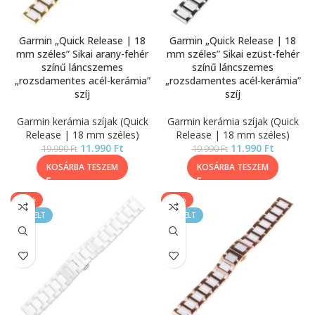
Garmin „Quick Release | 18
Garmin „Quick Release | 18
mm széles” Sikai arany-fehér
mm széles” Sikai ezüst-fehér
színű láncszemes
színű láncszemes
„rozsdamentes acél-kerámia”
„rozsdamentes acél-kerámia”
szíj
szíj
Garmin kerámia szíjak (Quick
Garmin kerámia szíjak (Quick
Release | 18 mm széles)
Release | 18 mm széles)
11.990
Ft
11.990
Ft
19.990
Ft
19.990
Ft
KOSÁRBA TESZEM
KOSÁRBA TESZEM
-33%
-40%
KIEMELT
KIEMELT