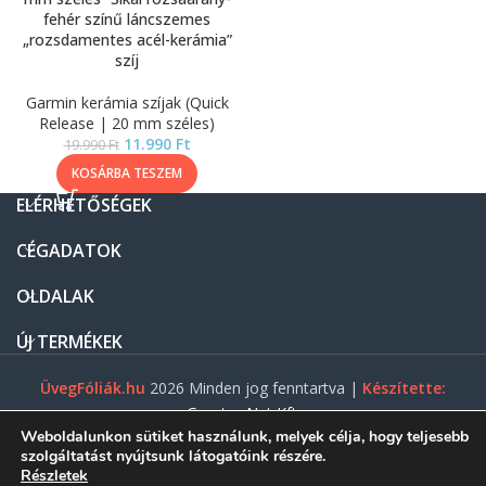
fehér színű láncszemes
„rozsdamentes acél-kerámia”
szíj
Garmin kerámia szíjak (Quick
Release | 20 mm széles)
11.990
Ft
19.990
Ft
KOSÁRBA TESZEM
ELÉRHETŐSÉGEK
CÉGADATOK
OLDALAK
ÚJ TERMÉKEK
ÜvegFóliák.hu
2026 Minden jog fenntartva |
Készítette:
Gasztro Net Kft.
Weboldalunkon sütiket használunk, melyek célja, hogy teljesebb
szolgáltatást nyújtsunk látogatóink részére.
Részletek