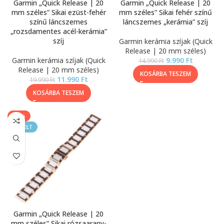
Garmin „Quick Release | 20
Garmin „Quick Release | 20
mm széles” Sikai ezüst-fehér
mm széles” Sikai fehér színű
színű láncszemes
láncszemes „kerámia” szíj
„rozsdamentes acél-kerámia”
szíj
Garmin kerámia szíjak (Quick
Release | 20 mm széles)
Garmin kerámia szíjak (Quick
9.990
Ft
14.990
Ft
Release | 20 mm széles)
KOSÁRBA TESZEM
11.990
Ft
19.990
Ft
KOSÁRBA TESZEM
-40%
KIEMELT
Garmin „Quick Release | 20
mm széles” Sikai rózsaarany-