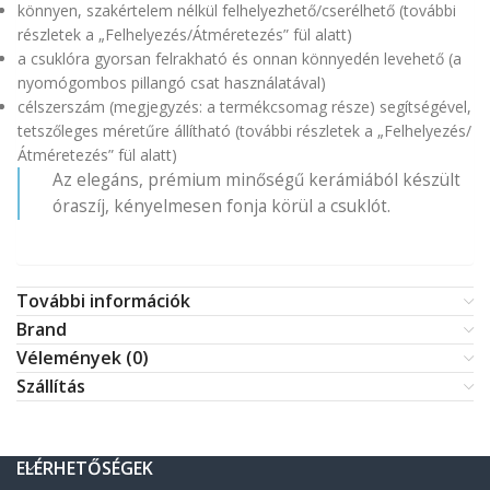
könnyen, szakértelem nélkül felhelyezhető/cserélhető (további
részletek a „Felhelyezés/Átméretezés” fül alatt)
a csuklóra gyorsan felrakható és onnan könnyedén levehető (a
nyomógombos pillangó csat használatával)
célszerszám (megjegyzés: a termékcsomag része) segítségével,
tetszőleges méretűre állítható (további részletek a „Felhelyezés/
Átméretezés” fül alatt)
Az elegáns, prémium minőségű kerámiából készült
óraszíj, kényelmesen fonja körül a csuklót.
További információk
Brand
Vélemények (0)
Szállítás
ELÉRHETŐSÉGEK