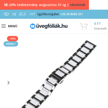
10-20% kedvezmény augusztus 31-ig |
részletek
0
0
FT
Ügyfélszolgálat:
+36 30 8686 351
0
FT
MENÜ
0
termék
-40%
KIEMELT