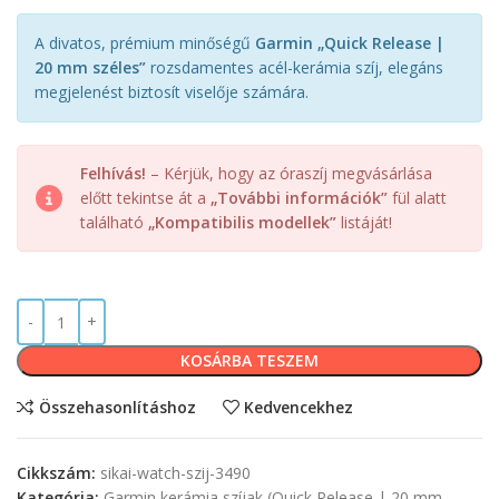
A divatos, prémium minőségű
Garmin „Quick Release |
20 mm széles”
rozsdamentes acél-kerámia szíj, elegáns
megjelenést biztosít viselője számára.
Felhívás!
– Kérjük, hogy az óraszíj megvásárlása
előtt tekintse át a
„További információk”
fül alatt
található
„Kompatibilis modellek”
listáját!
KOSÁRBA TESZEM
Összehasonlításhoz
Kedvencekhez
Cikkszám:
sikai-watch-szij-3490
Kategória:
Garmin kerámia szíjak (Quick Release | 20 mm