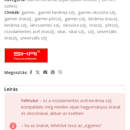
széles)
Címkék:
garmin
,
garmin kerámia szíj
,
garmin okosóra szíj
,
garmin óraszíj
,
garmin pótszíj
,
garmin szíj
,
kerámia óraszíj
,
kerámia szíj
,
láncszemes szíj
,
okosóra szíj
,
óraszíj
,
pótszíj
,
rozsdamentes acél óraszíj
,
sikai
,
sikai szíj
,
szíj
,
univerzális
óraszíj
,
univerzális szíj
Megosztás:
Leírás
Felhívás!
– ez a rozsdamentes acél-kerámia szíj
kompatibilis még minden olyan hagyományos órával
és okosórával, abban az esetben:
– ha az óratok, lehetővé teszi az „egyenes”