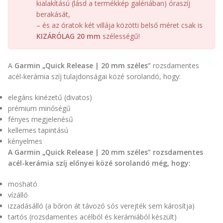
kialakítású (lásd a termékkép galériában) óraszíj
berakását,
– és az óratok két villája közötti belső méret csak is
KIZÁRÓLAG 20 mm
szélességű!
A
Garmin „Quick Release | 20 mm széles”
rozsdamentes
acél-kerámia szíj tulajdonságai közé sorolandó, hogy:
elegáns kinézetű (divatos)
prémium minőségű
fényes megjelenésű
kellemes tapintású
kényelmes
A Garmin „Quick Release | 20 mm széles” rozsdamentes
acél-kerámia szíj előnyei közé sorolandó még, hogy:
mosható
vízálló
izzadásálló (a bőrön át távozó sós verejték sem károsítja)
tartós (rozsdamentes acélból és kerámiából készült)