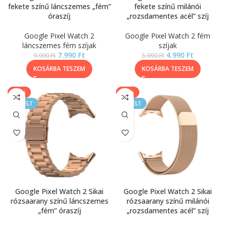
fekete színű láncszemes „fém”
fekete színű milánói
óraszíj
„rozsdamentes acél” szíj
Google Pixel Watch 2
Google Pixel Watch 2 fém
láncszemes fém szíjak
szíjak
7.990
Ft
4.990
Ft
9.990
Ft
5.990
Ft
KOSÁRBA TESZEM
KOSÁRBA TESZEM
-20%
-17%
KIEMELT
KIEMELT
Google Pixel Watch 2 Sikai
Google Pixel Watch 2 Sikai
rózsaarany színű láncszemes
rózsaarany színű milánói
„fém” óraszíj
„rozsdamentes acél” szíj