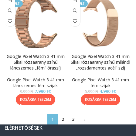
KIEMELT
KIEMELT
Google Pixel Watch 3 41 mm
Google Pixel Watch 3 41 mm
Sikai rózsaarany színű
Sikai rózsaarany színű milánói
láncszemes „fém” óraszíj
„rozsdamentes acél” szíj
Google Pixel Watch 3 41 mm
Google Pixel Watch 3 41 mm
láncszemes fém szíjak
fém szíjak
7.990
Ft
4.990
Ft
9.990
Ft
5.990
Ft
KOSÁRBA TESZEM
KOSÁRBA TESZEM
1
2
3
→
ELÉRHETŐSÉGEK