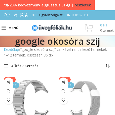
10-20% kedvezmény augusztus 31-ig |
részletek
0
0
FT
Ügyfélszolgálat:
+36 30 8686 351
0
FT
MENÜ
0
termék
google okosóra szíj
Kezdőlap
“google okosóra szíj” címkével rendelkező termékek
1–12 termék, összesen 36 db
Szűrés / Keresés
-20%
-17%
KIEMELT
KIEMELT