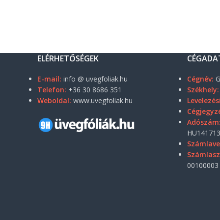
ELÉRHETŐSÉGEK
CÉGADA
E-mail:
info @ uvegfoliak.hu
Cégnév:
G
Telefon:
+36 30 8686 351
Székhely:
Weboldal:
www.uvegfoliak.hu
Levelezés
Cégjegyz
Adószám
HU141713
Számlave
Számlas
00100003