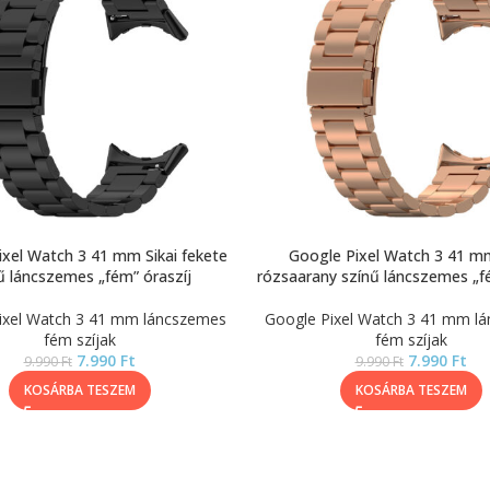
xel Watch 3 41 mm Sikai fekete
Google Pixel Watch 3 41 mm
ű láncszemes „fém” óraszíj
rózsaarany színű láncszemes „fé
ixel Watch 3 41 mm láncszemes
Google Pixel Watch 3 41 mm l
fém szíjak
fém szíjak
7.990
Ft
7.990
Ft
9.990
Ft
9.990
Ft
KOSÁRBA TESZEM
KOSÁRBA TESZEM