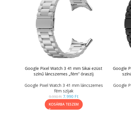
Google Pixel Watch 3 41 mm Sikai ezüst
Google Pi
színű láncszemes „fém” óraszíj
szín
Google Pixel Watch 3 41 mm láncszemes
Google P
fém szíjak
7.990
Ft
9.990
Ft
KOSÁRBA TESZEM