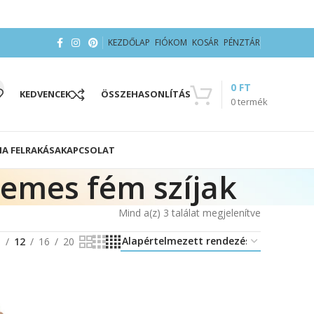
KEZDŐLAP
FIÓKOM
KOSÁR
PÉNZTÁR
0
FT
KEDVENCEK
ÖSSZEHASONLÍTÁS
0
termék
IA FELRAKÁSA
KAPCSOLAT
zemes fém szíjak
Mind a(z) 3 találat megjelenítve
8
12
16
20