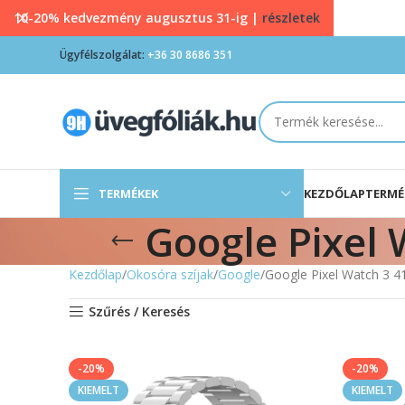
10-20% kedvezmény augusztus 31-ig |
részletek
Ügyfélszolgálat:
+36 30 8686 351
TERMÉKEK
KEZDŐLAP
TERMÉ
Google Pixel
Kezdőlap
Okosóra szíjak
Google
Google Pixel Watch 3 4
Szűrés / Keresés
-20%
-20%
KIEMELT
KIEMELT