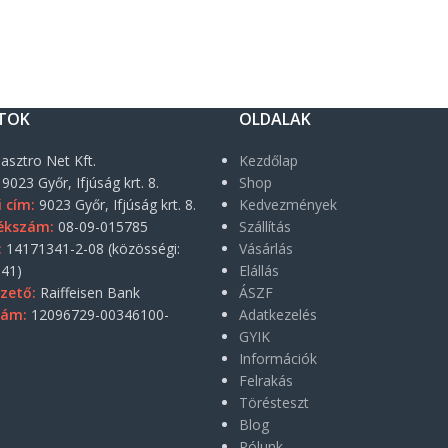
TOK
OLDALAK
asztro Net Kft.
Kezdőlap
9023 Győr, Ifjúság krt. 8.
Shop
i cím:
9023 Győr, Ifjúság krt. 8.
Kedvezmények
ékszám:
08-09-015785
Szállítás
:
14171341-2-08 (közösségi:
Vásárlás
41)
Elállás
zető:
Raiffeisen Bank
ÁSZF
zám:
12096729-00346100-
Adatkezelés
GYIK
Információk
Felrakás
Törésteszt
Blog
Rólunk