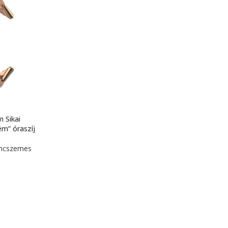
 Sikai
m” óraszíj
áncszemes