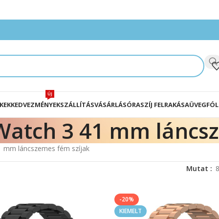
ÚJ
KEK
KEDVEZMÉNYEK
SZÁLLÍTÁS
VÁSÁRLÁS
ÓRASZÍJ FELRAKÁSA
ÜVEGFÓL
 Watch 3 41 mm láncs
1 mm láncszemes fém szíjak
Mutat
-20%
KIEMELT