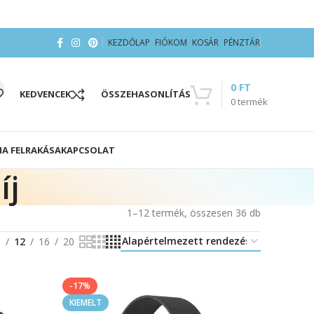
KEZDŐLAP
FIÓKOM
KOSÁR
PÉNZTÁR
0
FT
KEDVENCEK
ÖSSZEHASONLÍTÁS
0
termék
IA FELRAKÁSA
KAPCSOLAT
íj
1–12 termék, összesen 36 db
8
12
16
20
-17%
KIEMELT