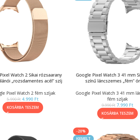
Pixel Watch 2 Sikai rózsaarany
Google Pixel Watch 3 41 mm Si
lánói „rozsdamentes acél” szíj
színű láncszemes „fém” ór
le Pixel Watch 2 fém szíjak
Google Pixel Watch 3 41 mm l
4.990
Ft
fém szíjak
5.990
Ft
7.990
Ft
9.990
Ft
KOSÁRBA TESZEM
KOSÁRBA TESZEM
-20%
KIEMELT