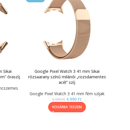
 Sikai
Google Pixel Watch 3 41 mm Sikai
m” óraszíj
rózsaarany színű milánói „rozsdamentes
acél” szíj
áncszemes
Google Pixel Watch 3 41 mm fém szíjak
4.990
Ft
5.990
Ft
KOSÁRBA TESZEM