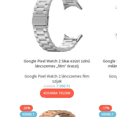
Google Pixel Watch 2 Sikai ezüst színű
Google P
láncszemes „fém” óraszíj
milán
Google Pixel Watch 2 láncszemes fém
Goog
szíjak
7.990
Ft
9.990
Ft
KOSÁRBA TESZEM
-20%
-17%
KIEMELT
KIEMELT