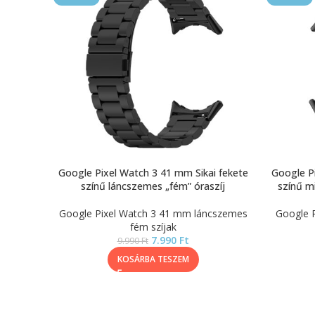
Google Pixel Watch 3 41 mm Sikai fekete
Google Pi
színű láncszemes „fém” óraszíj
színű mi
Google Pixel Watch 3 41 mm láncszemes
Google P
fém szíjak
7.990
Ft
9.990
Ft
KOSÁRBA TESZEM