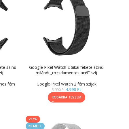
ete színű
Google Pixel Watch 2 Sikai fekete színű
íj
milánói „rozsdamentes acél” szíj
emes fém
Google Pixel Watch 2 fém szíjak
4.990
Ft
5.990
Ft
KOSÁRBA TESZEM
-17%
KIEMELT