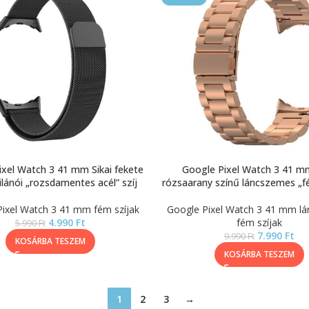
xel Watch 3 41 mm Sikai fekete
Google Pixel Watch 3 41 mm
lánói „rozsdamentes acél” szíj
rózsaarany színű láncszemes „fé
ixel Watch 3 41 mm fém szíjak
Google Pixel Watch 3 41 mm l
4.990
Ft
fém szíjak
5.990
Ft
7.990
Ft
9.990
Ft
KOSÁRBA TESZEM
KOSÁRBA TESZEM
1
2
3
→