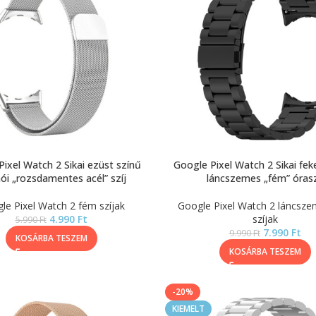
ixel Watch 2 Sikai ezüst színű
Google Pixel Watch 2 Sikai fek
ói „rozsdamentes acél” szíj
láncszemes „fém” órasz
le Pixel Watch 2 fém szíjak
Google Pixel Watch 2 láncsz
4.990
Ft
szíjak
5.990
Ft
7.990
Ft
9.990
Ft
KOSÁRBA TESZEM
KOSÁRBA TESZEM
-20%
KIEMELT