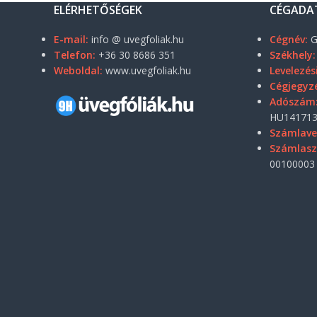
ELÉRHETŐSÉGEK
CÉGADA
E-mail:
info @ uvegfoliak.hu
Cégnév:
G
Telefon:
+36 30 8686 351
Székhely:
Weboldal:
www.uvegfoliak.hu
Levelezés
Cégjegyz
Adószám
HU141713
Számlave
Számlas
00100003