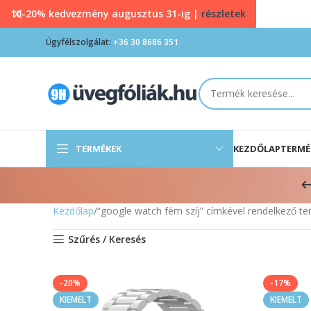
10-20% kedvezmény augusztus 31-ig |
részletek
Ügyfélszolgálat:
+36 30 8686 351
TERMÉKEK
KEZDŐLAP
TERMÉ
Kezdőlap
“google watch fém szíj” címkével rendelkező t
Szűrés / Keresés
-20%
-17%
KIEMELT
KIEMELT