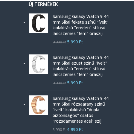
ÚJ TERMÉKEK
Samsung Galaxy Watch 9 44
mm Sikai fekete színű "ívelt"
kialakítású "eredeti" stílusú
láncszemes "fém" óraszíj
5.990
Ft
9.990
Ft
Samsung Galaxy Watch 9 44
mm Sikai ezüst színű "ívelt"
kialakítású "eredeti" stílusú
láncszemes "fém" óraszíj
5.990
Ft
9.990
Ft
Samsung Galaxy Watch 9 44
mm Sikai rózsaarany színű
"ívelt" kialakítású "dupla
biztonságos" csatos
"rozsdamentes acél" szíj
4.990
Ft
5.990
Ft