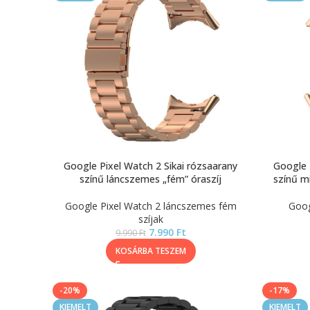
Google Pixel Watch 2 Sikai rózsaarany
Google 
színű láncszemes „fém” óraszíj
színű mi
Google Pixel Watch 2 láncszemes fém
Goog
szíjak
7.990
Ft
9.990
Ft
KOSÁRBA TESZEM
-20%
-17%
KIEMELT
KIEMELT