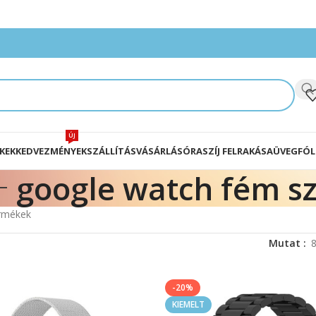
ÚJ
KEK
KEDVEZMÉNYEK
SZÁLLÍTÁS
VÁSÁRLÁS
ÓRASZÍJ FELRAKÁSA
ÜVEGFÓL
google watch fém sz
ermékek
Mutat
-20%
KIEMELT