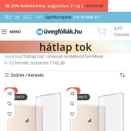
10-20% kedvezmény augusztus 31-ig |
részletek
0
0
FT
Ügyfélszolgálat:
+36 30 8686 351
0
FT
MENÜ
0
termék
hátlap tok
Kezdőlap
“hátlap tok” címkével rendelkező termékek
1–12 termék, összesen 1142 db
Szűrés / Keresés
-17%
-17%
ELFOGYOTT
ELFOGYOTT