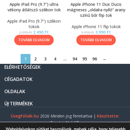
Apple iPad Pro (9.7″) ultra
Apple iPhone 11 Dux Ducis
vékony átlátszó szilikon tok
mágneses „oldalra nyíló” arany
színű bőr flip tok
Apple iPad Pro (9.7") szilikon
tokok
Apple iPhone 11 flip tokok
2.490
Ft
3.990
Ft
2.990
Ft
5.990
Ft
TOVÁBB OLVASOM
TOVÁBB OLVASOM
1
2
3
4
…
94
95
96
→
ELÉRHETŐSÉGEK
CÉGADATOK
OLDALAK
ÚJ TERMÉKEK
ÜvegFóliák.hu
2026 Minden jog fenntartva |
Készítette:
Gasztro Net Kft.
Weboldalunkon sütiket használunk, melyek célja, hogy teljesebb