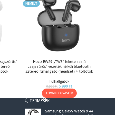
KIEMELT
zajszűrős”
Hoco EW29 „TWS” fekete színű
ztereó
„zajszűrős” vezeték nélküli bluetooth
tőtok
sztereó fülhallgató (headset) + töltőtok
Fülhallgatók
6.990
Ft
9.990
Ft
TOVÁBB OLVASOM
ÚJ TERMÉKEK
Samsung Galaxy Watch 9 44