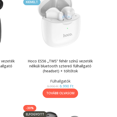
KIEMELT
 vezeték
Hoco ES56 „TWS” fehér színű vezeték
hallgató
nélküli bluetooth sztereó fülhallgató
(headset) + töltőtok
Fülhallgatók
6.990
Ft
9.990
Ft
TOVÁBB OLVASOM
-30%
ELFOGYOTT