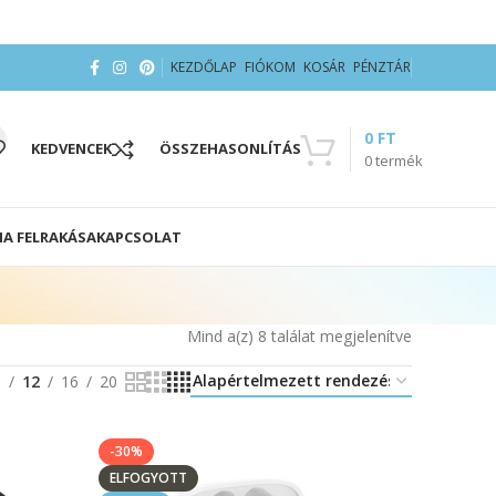
KEZDŐLAP
FIÓKOM
KOSÁR
PÉNZTÁR
0
FT
KEDVENCEK
ÖSSZEHASONLÍTÁS
0
termék
IA FELRAKÁSA
KAPCSOLAT
Mind a(z) 8 találat megjelenítve
8
12
16
20
-30%
ELFOGYOTT