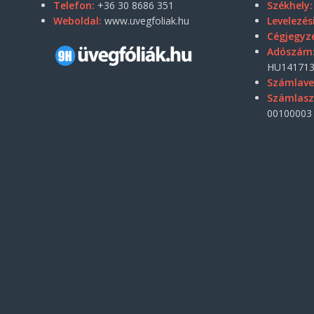
Telefon:
+36 30 8686 351
Székhely:
Weboldal:
www.uvegfoliak.hu
Levelezés
Cégjegyz
Adószám
HU141713
Számlave
Számlas
00100003