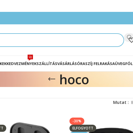
ÚJ
KEK
KEDVEZMÉNYEK
SZÁLLÍTÁS
VÁSÁRLÁS
ÓRASZÍJ FELRAKÁSA
ÜVEGFÓL
hoco
Mutat
-30%
TT
ELFOGYOTT