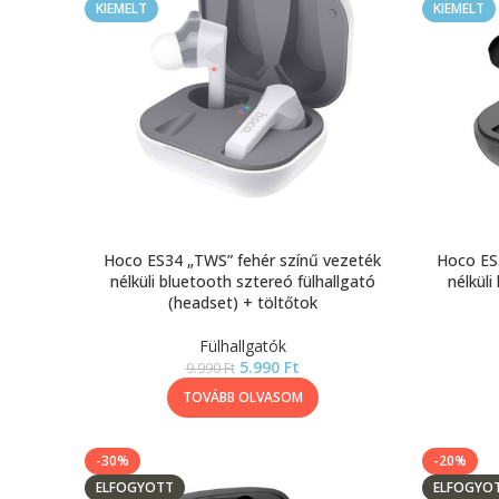
KIEMELT
KIEMELT
Hoco ES34 „TWS” fehér színű vezeték
Hoco ES
nélküli bluetooth sztereó fülhallgató
nélküli
(headset) + töltőtok
Fülhallgatók
5.990
Ft
9.990
Ft
TOVÁBB OLVASOM
-30%
-20%
ELFOGYOTT
ELFOGYO