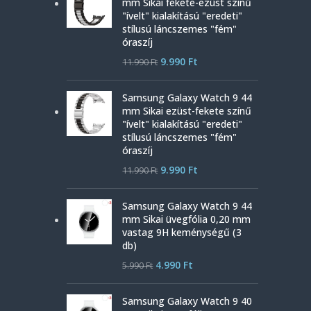
mm Sikai fekete-ezüst színű
"ívelt" kialakítású "eredeti"
stílusú láncszemes "fém"
óraszíj
9.990
Ft
11.990
Ft
Samsung Galaxy Watch 9 44
mm Sikai ezüst-fekete színű
"ívelt" kialakítású "eredeti"
stílusú láncszemes "fém"
óraszíj
9.990
Ft
11.990
Ft
Samsung Galaxy Watch 9 44
mm Sikai üvegfólia 0,20 mm
vastag 9H keménységű (3
db)
4.990
Ft
5.990
Ft
Samsung Galaxy Watch 9 40