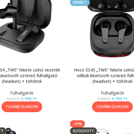
KIEMELT
34 „TWS” fekete színű vezeték
Hoco ES43 „TWS” fekete színű
 bluetooth sztereó fülhallgató
nélküli bluetooth sztereó fül
(headset) + töltőtok
(headset) + töltőtok
Fülhallgatók
Fülhallgatók
5.990
Ft
6.990
Ft
9.990
Ft
9.990
Ft
TOVÁBB OLVASOM
TOVÁBB OLVASOM
-30%
TT
ELFOGYOTT