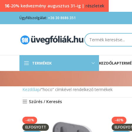
10-20% kedvezmény augusztus 31-ig |
részletek
Ügyfélszolgálat:
+36 30 8686 351
TERMÉKEK
KEZDŐLAP
TERMÉ
Kezdőlap
“hoco” címkével rendelkező termékek
Szűrés / Keresés
-40%
-40%
ELFOGYOTT
ELFOGYO