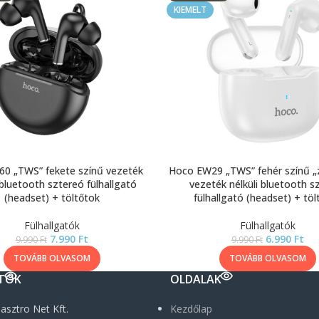
KIEMELT
60 „TWS” fekete színű vezeték
Hoco EW29 „TWS” fehér színű „
 bluetooth sztereó fülhallgató
vezeték nélküli bluetooth s
(headset) + töltőtok
fülhallgató (headset) + töl
Fülhallgatók
Fülhallgatók
7.990
Ft
6.990
Ft
9.990
Ft
9.990
Ft
TOVÁBB OLVASOM
TOVÁBB OLVASOM
TOK
OLDALAK
asztro Net Kft.
Kezdőlap