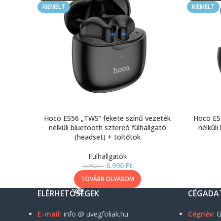
KIEMELT
KIEMELT
Hoco ES56 „TWS” fekete színű vezeték
Hoco ES
nélküli bluetooth sztereó fülhallgató
nélküli
(headset) + töltőtok
Fülhallgatók
6.990
Ft
9.990
Ft
TOVÁBB OLVASOM
ELÉRHETŐSÉGEK
CÉGADA
E-mail:
info @ uvegfoliak.hu
Cégnév:
G