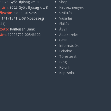
9023 Győr, Ifjúság krt. 8.
Shop
i cím:
9023 Győr, Ifjúság krt. 8.
Kedvezmények
ékszám:
08-09-015785
Szállítás
:
14171341-2-08 (közösségi:
Vásárlás
41)
Elállás
zető:
Raiffeisen Bank
ÁSZF
zám:
12096729-00346100-
Adatkezelés
GYIK
Információk
Felrakás
Törésteszt
Blog
Rólunk
Kapcsolat