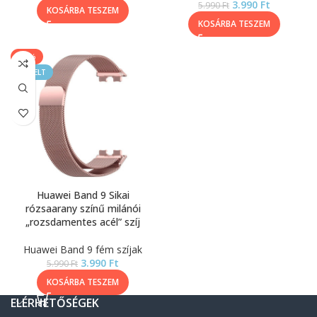
3.990
Ft
5.990
Ft
KOSÁRBA TESZEM
KOSÁRBA TESZEM
-33%
KIEMELT
Huawei Band 9 Sikai
rózsaarany színű milánói
„rozsdamentes acél” szíj
Huawei Band 9 fém szíjak
3.990
Ft
5.990
Ft
KOSÁRBA TESZEM
ELÉRHETŐSÉGEK