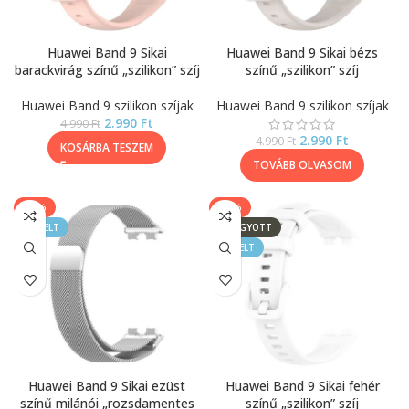
Huawei Band 9 Sikai
Huawei Band 9 Sikai bézs
barackvirág színű „szilikon” szíj
színű „szilikon” szíj
Huawei Band 9 szilikon szíjak
Huawei Band 9 szilikon szíjak
2.990
Ft
4.990
Ft
2.990
Ft
4.990
Ft
KOSÁRBA TESZEM
TOVÁBB OLVASOM
-33%
-40%
KIEMELT
ELFOGYOTT
KIEMELT
Huawei Band 9 Sikai ezüst
Huawei Band 9 Sikai fehér
színű milánói „rozsdamentes
színű „szilikon” szíj