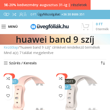
10-20% kedvezmény augusztus 31-ig |
részletek
0
0
FT
Ügyfélszolgálat:
+36 30 8686 351
0
FT
MENÜ
0
termék
huawei band 9 szíj
Kezdőlap
“huawei band 9 szíj” címkével rendelkező termékek
Mind a(z) 7 találat megjelenítve
Szűrés / Keresés
-40%
-40%
KIEMELT
ELFOGYOTT
KIEMELT