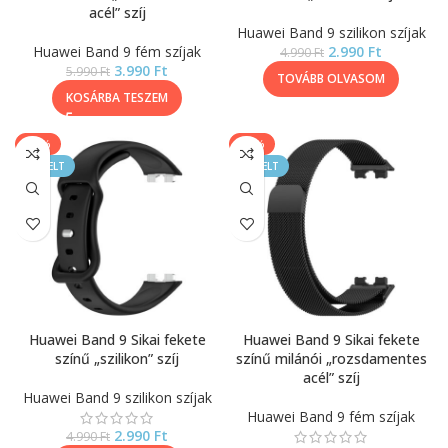
acél” szíj
Huawei Band 9 szilikon szíjak
Huawei Band 9 fém szíjak
2.990
Ft
4.990
Ft
3.990
Ft
5.990
Ft
TOVÁBB OLVASOM
KOSÁRBA TESZEM
-40%
-33%
KIEMELT
KIEMELT
Huawei Band 9 Sikai fekete
Huawei Band 9 Sikai fekete
színű „szilikon” szíj
színű milánói „rozsdamentes
acél” szíj
Huawei Band 9 szilikon szíjak
Huawei Band 9 fém szíjak
2.990
Ft
4.990
Ft