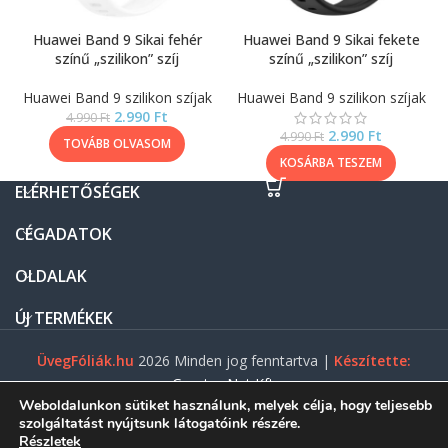
Huawei Band 9 Sikai fehér
Huawei Band 9 Sikai fekete
színű „szilikon” szíj
színű „szilikon” szíj
Huawei Band 9 szilikon szíjak
Huawei Band 9 szilikon szíjak
2.990
Ft
4.990
Ft
2.990
Ft
4.990
Ft
TOVÁBB OLVASOM
KOSÁRBA TESZEM
ELÉRHETŐSÉGEK
CÉGADATOK
OLDALAK
ÚJ TERMÉKEK
ÜvegFóliák.hu
2026 Minden jog fenntartva |
Készítette:
Gasztro Net Kft.
Weboldalunkon sütiket használunk, melyek célja, hogy teljesebb
szolgáltatást nyújtsunk látogatóink részére.
Részletek