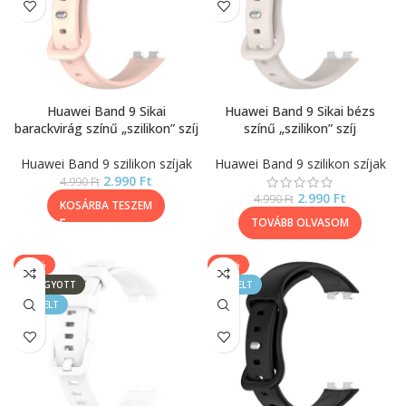
Huawei Band 9 Sikai
Huawei Band 9 Sikai bézs
barackvirág színű „szilikon” szíj
színű „szilikon” szíj
Huawei Band 9 szilikon szíjak
Huawei Band 9 szilikon szíjak
2.990
Ft
4.990
Ft
2.990
Ft
4.990
Ft
KOSÁRBA TESZEM
TOVÁBB OLVASOM
-40%
-40%
ELFOGYOTT
KIEMELT
KIEMELT