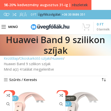
10-20% kedvezmény augusztus 31-ig |
részletek
0
0
FT
Ügyfélszolgálat:
+36 30 8686 351
0
FT
MENÜ
0
termék
Huawei Band 9 szilikon
szíjak
Kezdőlap
Okoskarkötő szíjak
Huawei
Huawei Band 9 szilikon szíjak
Mind a(z) 4 találat megjelenítve
Szűrés / Keresés
-40%
-40%
KIEMELT
ELFOGYOTT
KIEMELT