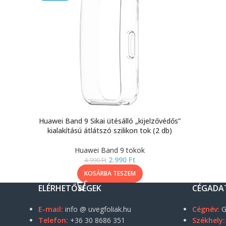
Huawei Band 9 Sikai ütésálló „kijelzővédős”
kialakítású átlátszó szilikon tok (2 db)
Huawei Band 9 tokok
2.990
Ft
4.990
Ft
KOSÁRBA TESZEM
ELÉRHETŐSÉGEK
CÉGADA
E-mail:
info @ uvegfoliak.hu
Cégnév:
G
Telefon:
+36 30 8686 351
Székhely: