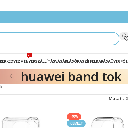
ÚJ
KEK
KEDVEZMÉNYEK
SZÁLLÍTÁS
VÁSÁRLÁS
ÓRASZÍJ FELRAKÁSA
ÜVEGFÓL
huawei band tok
ek
Mutat
-40%
KIEMELT