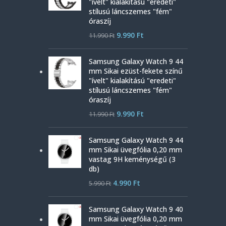
"ívelt" kialakítású "eredeti"
stílusú láncszemes "fém"
óraszíj
9.990
Ft
11.990
Ft
Samsung Galaxy Watch 9 44
mm Sikai ezüst-fekete színű
"ívelt" kialakítású "eredeti"
stílusú láncszemes "fém"
óraszíj
9.990
Ft
11.990
Ft
Samsung Galaxy Watch 9 44
mm Sikai üvegfólia 0,20 mm
vastag 9H keménységű (3
db)
4.990
Ft
5.990
Ft
Samsung Galaxy Watch 9 40
mm Sikai üvegfólia 0,20 mm