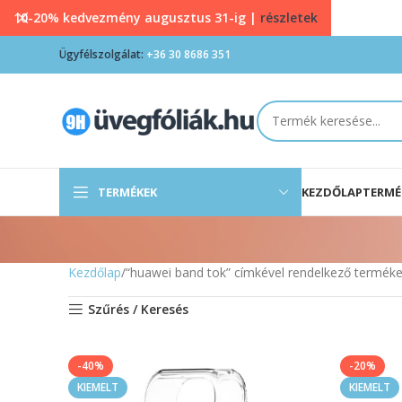
10-20% kedvezmény augusztus 31-ig |
részletek
Ügyfélszolgálat:
+36 30 8686 351
TERMÉKEK
KEZDŐLAP
TERMÉ
Kezdőlap
“huawei band tok” címkével rendelkező termék
Szűrés / Keresés
-40%
-20%
KIEMELT
KIEMELT