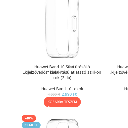
Huawei Band 10 Sikai ütésálló
Huawe
„kijelzővédős” kialakítású átlátszó szilikon
„kijelzővé
tok (2 db)
Huawei Band 10 tokok
Hu
2.990
Ft
4.990
Ft
KOSÁRBA TESZEM
-40%
KIEMELT