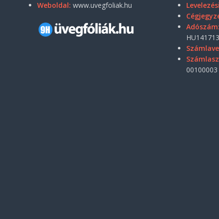
Weboldal:
www.uvegfoliak.hu
Levelezés
Cégjegyz
Adószám
HU141713
Számlave
Számlas
00100003