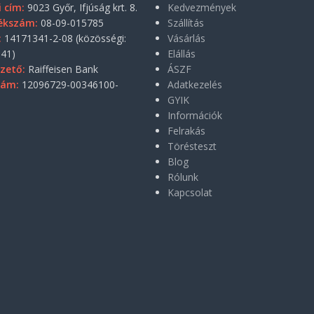
i cím:
9023 Győr, Ifjúság krt. 8.
Kedvezmények
ékszám:
08-09-015785
Szállítás
:
14171341-2-08 (közösségi:
Vásárlás
41)
Elállás
zető:
Raiffeisen Bank
ÁSZF
zám:
12096729-00346100-
Adatkezelés
GYIK
Információk
Felrakás
Törésteszt
Blog
Rólunk
Kapcsolat