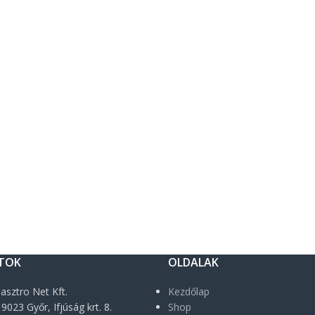
TOK
OLDALAK
asztro Net Kft.
Kezdőlap
9023 Győr, Ifjúság krt. 8.
Shop