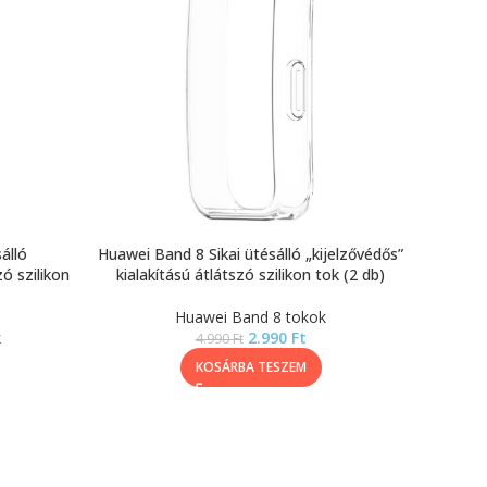
álló
Huawei Band 8 Sikai ütésálló „kijelzővédős”
zó szilikon
kialakítású átlátszó szilikon tok (2 db)
Huawei Band 8 tokok
k
2.990
Ft
4.990
Ft
KOSÁRBA TESZEM