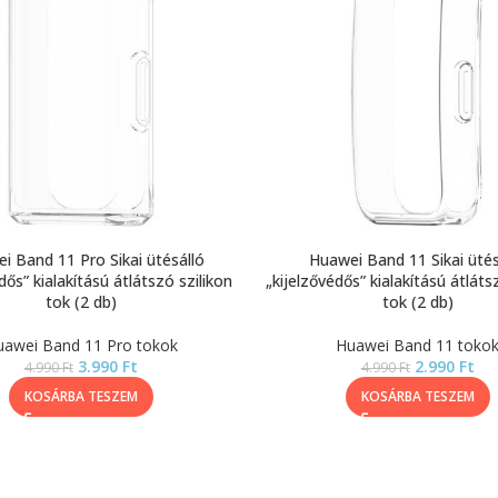
i Band 11 Pro Sikai ütésálló
Huawei Band 11 Sikai ütés
dős” kialakítású átlátszó szilikon
„kijelzővédős” kialakítású átláts
tok (2 db)
tok (2 db)
awei Band 11 Pro tokok
Huawei Band 11 toko
3.990
Ft
2.990
Ft
4.990
Ft
4.990
Ft
KOSÁRBA TESZEM
KOSÁRBA TESZEM