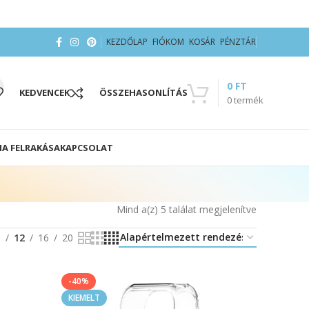
KEZDŐLAP
FIÓKOM
KOSÁR
PÉNZTÁR
0
FT
KEDVENCEK
ÖSSZEHASONLÍTÁS
0
termék
IA FELRAKÁSA
KAPCSOLAT
Mind a(z) 5 találat megjelenítve
8
12
16
20
-40%
KIEMELT