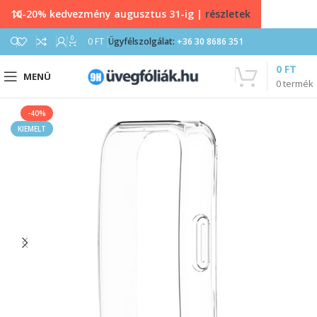
10-20% kedvezmény augusztus 31-ig |
részletek
0
0
FT
Ügyfélszolgálat:
+36 30 8686 351
0
FT
MENÜ
0
termék
-40%
KIEMELT