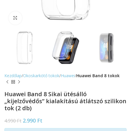
Nagyítás
Kezdőlap
Okoskarkötő tokok
Huawei
Huawei Band 8 tokok
Huawei Band 8 Sikai ütésálló
„kijelzővédős” kialakítású átlátszó szilikon
tok (2 db)
2.990
Ft
4.990
Ft