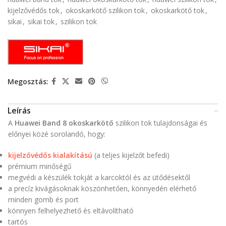
kijelzővédős tok
,
okoskarkötő szilikon tok
,
okoskarkötő tok
,
sikai
,
sikai tok
,
szilikon tok
Megosztás:
Leírás
A
Huawei Band 8 okoskarkötő
szilikon tok tulajdonságai és
előnyei közé sorolandó, hogy:
kijelzővédős kialakítású
(a teljes kijelzőt befedi)
prémium minőségű
megvédi a készülék tokját a karcoktól és az ütődésektől
a precíz kivágásoknak köszönhetően, könnyedén elérhető
minden gomb és port
könnyen felhelyezhető és eltávolítható
tartós