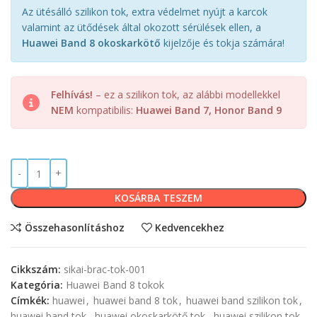
Az ütésálló szilikon tok, extra védelmet nyújt a karcok
valamint az ütődések által okozott sérülések ellen, a
Huawei Band 8 okoskarkötő
kijelzője és tokja számára!
Felhívás!
– ez a szilikon tok, az alábbi modellekkel
NEM
kompatibilis:
Huawei Band 7, Honor Band 9
KOSÁRBA TESZEM
Összehasonlításhoz
Kedvencekhez
Cikkszám:
sikai-brac-tok-001
Kategória:
Huawei Band 8 tokok
Címkék:
huawei
,
huawei band 8 tok
,
huawei band szilikon tok
,
huawei band tok
,
huawei okoskarkötő tok
,
huawei szilikon tok
,