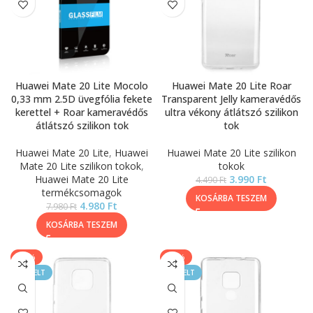
Huawei Mate 20 Lite Mocolo
Huawei Mate 20 Lite Roar
0,33 mm 2.5D üvegfólia fekete
Transparent Jelly kameravédős
kerettel + Roar kameravédős
ultra vékony átlátszó szilikon
átlátszó szilikon tok
tok
Huawei Mate 20 Lite
,
Huawei
Huawei Mate 20 Lite szilikon
Mate 20 Lite szilikon tokok
,
tokok
Huawei Mate 20 Lite
3.990
Ft
4.490
Ft
termékcsomagok
KOSÁRBA TESZEM
4.980
Ft
7.980
Ft
KOSÁRBA TESZEM
-11%
-11%
KIEMELT
KIEMELT