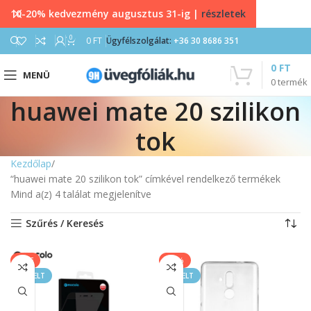
10-20% kedvezmény augusztus 31-ig |
részletek
0
0
FT
Ügyfélszolgálat:
+36 30 8686 351
0
FT
MENÜ
0
termék
huawei mate 20 szilikon
tok
Kezdőlap
“huawei mate 20 szilikon tok” címkével rendelkező termékek
Mind a(z) 4 találat megjelenítve
Szűrés / Keresés
SALE
-11%
KIEMELT
KIEMELT